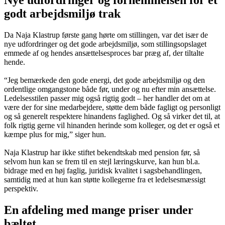
Nye udfordringer og fornemmelsen for et
godt arbejdsmiljø trak
Da Naja Klastrup første gang hørte om stillingen, var det især de
nye udfordringer og det gode arbejdsmiljø, som stillingsopslaget
emmede af og hendes ansættelsesproces bar præg af, der tiltalte
hende.
“Jeg bemærkede den gode energi, det gode arbejdsmiljø og den
ordentlige omgangstone både før, under og nu efter min ansættelse.
Ledelsesstilen passer mig også rigtig godt – her handler det om at
være der for sine medarbejdere, støtte dem både fagligt og personligt
og så generelt respektere hinandens faglighed. Og så virker det til, at
folk rigtig gerne vil hinanden herinde som kolleger, og det er også et
kæmpe plus for mig,” siger hun.
Naja Klastrup har ikke stiftet bekendtskab med pension før, så
selvom hun kan se frem til en stejl læringskurve, kan hun bl.a.
bidrage med en høj faglig, juridisk kvalitet i sagsbehandlingen,
samtidig med at hun kan støtte kollegerne fra et ledelsesmæssigt
perspektiv.
En afdeling med mange priser under
bæltet