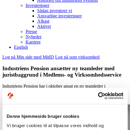
Historien om Industriens Pension
Investeringer
Sådan investerer vi
Ansvarlige investeringer
Afkast
Aktiver
Presse
Nyheder
Karriere
English
Log på Min side med MitID
Log på som virksomhed
Industriens Pension ansætter ny teamleder med
juristbaggrund i Medlems- og Virksomhedsservice
Industriens Pension har i oktober ansat en ny teamleder i
Medlemsservice og Virksomhedsservice. Naja Klastrup er tiltrådt
som en af i alt fire teamledere med ansvar for driften i afdelingen.
Her skal hun særligt fokusere på medlemsservicedelen.
Denne hjemmeside bruger cookies
Vi bruger cookies til at tilpasse vores indhold og