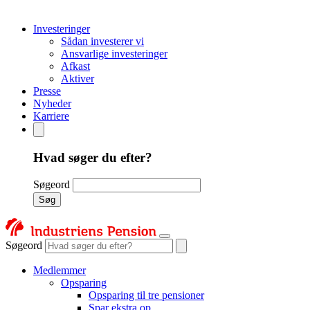
Investeringer
Sådan investerer vi
Ansvarlige investeringer
Afkast
Aktiver
Presse
Nyheder
Karriere
Hvad søger du efter?
Søgeord
Søg
Søgeord
Medlemmer
Opsparing
Opsparing til tre pensioner
Spar ekstra op