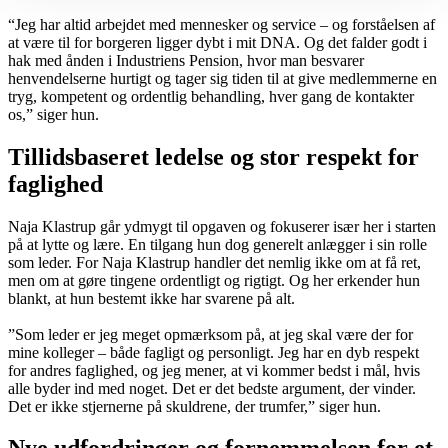
“Jeg har altid arbejdet med mennesker og service – og forståelsen af
at være til for borgeren ligger dybt i mit DNA. Og det falder godt i
hak med ånden i Industriens Pension, hvor man besvarer
henvendelserne hurtigt og tager sig tiden til at give medlemmerne en
tryg, kompetent og ordentlig behandling, hver gang de kontakter
os,” siger hun.
Tillidsbaseret ledelse og stor respekt for
faglighed
Naja Klastrup går ydmygt til opgaven og fokuserer især her i starten
på at lytte og lære. En tilgang hun dog generelt anlægger i sin rolle
som leder. For Naja Klastrup handler det nemlig ikke om at få ret,
men om at gøre tingene ordentligt og rigtigt. Og her erkender hun
blankt, at hun bestemt ikke har svarene på alt.
”Som leder er jeg meget opmærksom på, at jeg skal være der for
mine kolleger – både fagligt og personligt. Jeg har en dyb respekt
for andres faglighed, og jeg mener, at vi kommer bedst i mål, hvis
alle byder ind med noget. Det er det bedste argument, der vinder.
Det er ikke stjernerne på skuldrene, der trumfer,” siger hun.