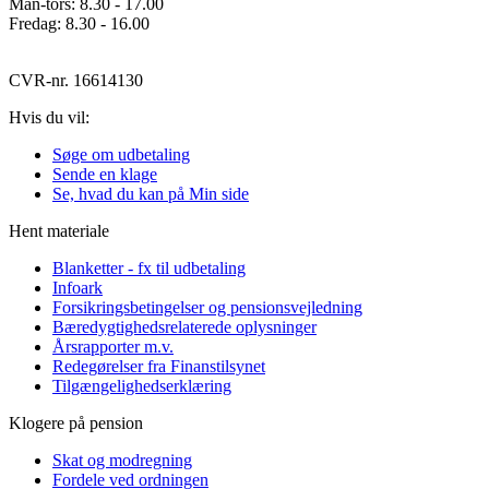
Man-tors: 8.30 - 17.00
Fredag: 8.30 - 16.00
CVR-nr. 16614130
Hvis du vil:
Søge om udbetaling
Sende en klage
Se, hvad du kan på Min side
Hent materiale
Blanketter - fx til udbetaling
Infoark
Forsikringsbetingelser og pensionsvejledning
Bæredygtighedsrelaterede oplysninger
Årsrapporter m.v.
Redegørelser fra Finanstilsynet
Tilgængelighedserklæring
Klogere på pension
Skat og modregning
Fordele ved ordningen