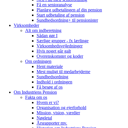
Få en senioranalyse
Planlæg udbetalingen af din pension
Start udbetaling af pension
Sundhedsordning+ til pensionister
Virksomheder
Alt om indberetning
Sådan gør I
Særlige grupper - fx lærlinge
Virksomhedsvejledninger
Hvis noget går galt
Overenskomster og koder
Om ordningen
Hent materiale
Mest muligt til medarbejderne
Sundhedsordning
Indhold i ordningen
Få besøg af os
Om Industriens Pension
Fakta om os
Hvem er vi?
Organisation og ejerforhold
Mission, vision, værdier
Nøgletal
Årsrapporter mv.