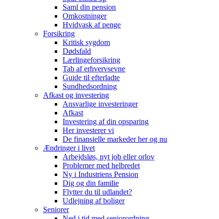
Saml din pension
Omkostninger
Hvidvask af penge
Forsikring
Kritisk sygdom
Dødsfald
Lærlingeforsikring
Tab af erhvervsevne
Guide til efterladte
Sundhedsordning
Afkast og investering
Ansvarlige investeringer
Afkast
Investering af din opsparing
Her investerer vi
De finansielle markeder her og nu
Ændringer i livet
Arbejdsløs, nyt job eller orlov
Problemer med helbredet
Ny i Industriens Pension
Dig og din familie
Flytter du til udlandet?
Udlejning af boliger
Seniorer
Ned i tid med seniorordning