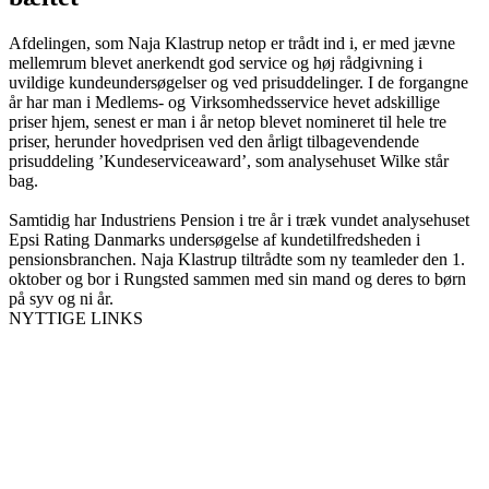
Afdelingen, som Naja Klastrup netop er trådt ind i, er med jævne
mellemrum blevet anerkendt god service og høj rådgivning i
uvildige kundeundersøgelser og ved prisuddelinger. I de forgangne
år har man i Medlems- og Virksomhedsservice hevet adskillige
priser hjem, senest er man i år netop blevet nomineret til hele tre
priser, herunder hovedprisen ved den årligt tilbagevendende
prisuddeling ’Kundeserviceaward’, som analysehuset Wilke står
bag.
Samtidig har Industriens Pension i tre år i træk vundet analysehuset
Epsi Rating Danmarks undersøgelse af kundetilfredsheden i
pensionsbranchen. Naja Klastrup tiltrådte som ny teamleder den 1.
oktober og bor i Rungsted sammen med sin mand og deres to børn
på syv og ni år.
NYTTIGE LINKS