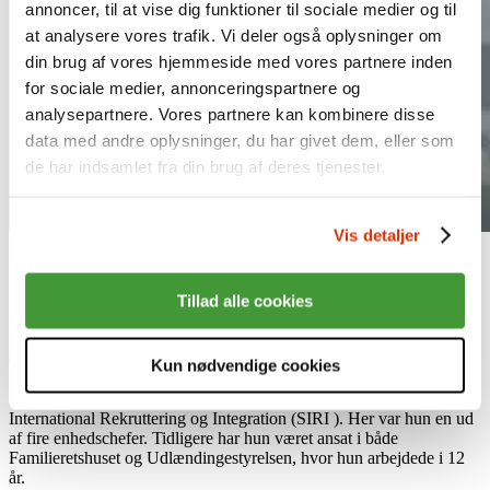
annoncer, til at vise dig funktioner til sociale medier og til
at analysere vores trafik. Vi deler også oplysninger om
din brug af vores hjemmeside med vores partnere inden
for sociale medier, annonceringspartnere og
analysepartnere. Vores partnere kan kombinere disse
data med andre oplysninger, du har givet dem, eller som
de har indsamlet fra din brug af deres tjenester.
Vis detaljer
Naja Klastrup er ny teamleder i Medlems- og Virksomhedsservice i
Industriens Pension.
Tillad alle cookies
03.11.25
Kun nødvendige cookies
Naja Klastrup er uddannet jurist fra Aarhus Universitet og kommer
fra en stilling som enhedschef i borgerservice hos Styrelsen for
International Rekruttering og Integration (SIRI ). Her var hun en ud
af fire enhedschefer. Tidligere har hun været ansat i både
Familieretshuset og Udlændingestyrelsen, hvor hun arbejdede i 12
år.