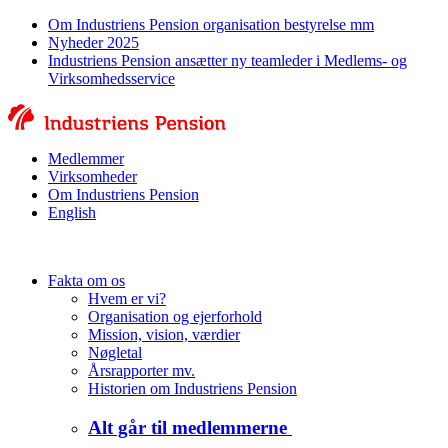
Om Industriens Pension organisation bestyrelse mm
Nyheder 2025
Industriens Pension ansætter ny teamleder i Medlems- og
Virksomhedsservice
Medlemmer
Virksomheder
Om Industriens Pension
English
Fakta om os
Hvem er vi?
Organisation og ejerforhold
Mission, vision, værdier
Nøgletal
Årsrapporter mv.
Historien om Industriens Pension
Alt går til medlemmerne