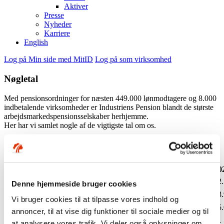
Aktiver
Presse
Nyheder
Karriere
English
Log på Min side med MitID
Log på som virksomhed
Nøgletal
Med pensionsordninger for næsten 449.000 lønmodtagere og 8.000
indbetalende virksomheder er Industriens Pension blandt de største
arbejdsmarkedspensionsselskaber herhjemme.
Her har vi samlet nogle af de vigtigste tal om os.
Medlemmer
2019
2020
2021
2022
2023
20
Aktive
208.793
203.877
201.531
204.541
203.057
202
Denne hjemmeside bruger cookies
Passive
147.250
151.266
166.416
170.485
171.889
173
Vi bruger cookies til at tilpasse vores indhold og
Pensionister
43.176
45.505
47.760
49.878
52.228
55
annoncer, til at vise dig funktioner til sociale medier og til
Invalide-
at analysere vores trafik. Vi deler også oplysninger om