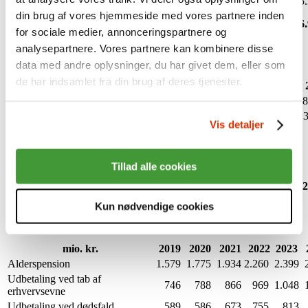
12.860
13.240
13.591
14.408
15.077
15
pensionister
din brug af vores hjemmeside med vores partnere inden
I alt
412.079
413.888
429.298
439.312
442.251
446
for sociale medier, annonceringspartnere og
analysepartnere. Vores partnere kan kombinere disse
Indbetalinger
data med andre oplysninger, du har givet dem, eller som
de har indsamlet fra din brug af deres tjenester.
mio. kr.
2019
2020
2021
2022
2023
Indbetalinger, livsforsikring
6.746
6.664
6.863
7.498
7.732
8
Indskud og overførsler
1.935
1.849
2.828
3.174
2.749
Vis detaljer
Indbetalinger, syge- og
766
705
738
704
712
ulykkesforsikring
Indbetalinger, individuelt
300
320
408
436
469
Tillad alle cookies
tegnede kontrakter
Indbetalinger i alt
9.747
9.538
10.837
11.812
11.662
12
Kun nødvendige cookies
Udbetalte ydelser
mio. kr.
2019
2020
2021
2022
2023
Alderspension
1.579
1.775
1.934
2.260
2.399
Udbetaling ved tab af
746
788
866
969
1.048
erhvervsevne
Udbetaling ved dødsfald
589
586
673
755
813