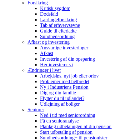
Forsikring
Kritisk sygdom
Dødsfald
Lærlingeforsikring
Tab af erhvervsevne
Guide til efterladte
Sundhedsordning
Afkast og investering
Ansvarlige investeringer
Afkast
Investering af din opsparing
Her investerer vi
Ændringer i livet
Arbejdsløs, nyt job eller orlov
Problemer med helbredet
Ny i Industriens Pension
Dig og din familie
Flytter du til udlandet?
Udlejning af boliger
Seniorer
Ned i tid med seniorordning
Få en senioranalyse
Planlæg udbetalingen af din pension
Start udbetaling af pension
Sundhedsordning+ til pensionister