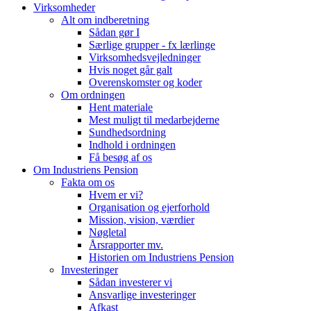
Virksomheder
Alt om indberetning
Sådan gør I
Særlige grupper - fx lærlinge
Virksomhedsvejledninger
Hvis noget går galt
Overenskomster og koder
Om ordningen
Hent materiale
Mest muligt til medarbejderne
Sundhedsordning
Indhold i ordningen
Få besøg af os
Om Industriens Pension
Fakta om os
Hvem er vi?
Organisation og ejerforhold
Mission, vision, værdier
Nøgletal
Årsrapporter mv.
Historien om Industriens Pension
Investeringer
Sådan investerer vi
Ansvarlige investeringer
Afkast