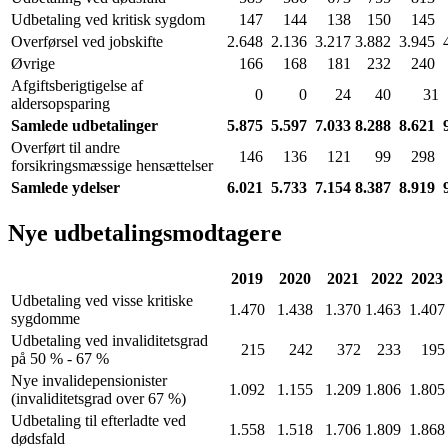
Udbetaling ved kritisk sygdom
147
144
138
150
145
Overførsel ved jobskifte
2.648
2.136
3.217
3.882
3.945
Øvrige
166
168
181
232
240
Afgiftsberigtigelse af
0
0
24
40
31
aldersopsparing
Samlede udbetalinger
5.875
5.597
7.033
8.288
8.621
Overført til andre
146
136
121
99
298
forsikringsmæssige hensættelser
Samlede ydelser
6.021
5.733
7.154
8.387
8.919
Nye udbetalingsmodtagere
2019
2020
2021
2022
2023
Udbetaling ved visse kritiske
1.470
1.438
1.370
1.463
1.40
sygdomme
Udbetaling ved invaliditetsgrad
215
242
372
233
19
på 50 % - 67 %
Nye invalidepensionister
1.092
1.155
1.209
1.806
1.80
(invaliditetsgrad over 67 %)
Udbetaling til efterladte ved
1.558
1.518
1.706
1.809
1.86
dødsfald