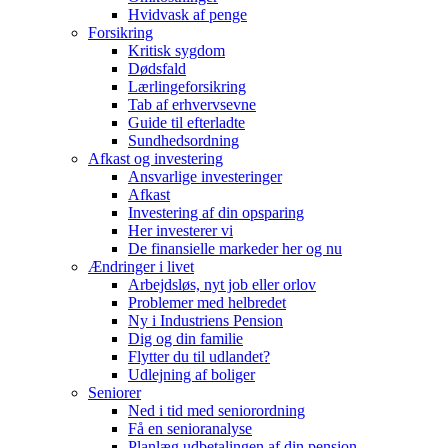
Hvidvask af penge
Forsikring
Kritisk sygdom
Dødsfald
Lærlingeforsikring
Tab af erhvervsevne
Guide til efterladte
Sundhedsordning
Afkast og investering
Ansvarlige investeringer
Afkast
Investering af din opsparing
Her investerer vi
De finansielle markeder her og nu
Ændringer i livet
Arbejdsløs, nyt job eller orlov
Problemer med helbredet
Ny i Industriens Pension
Dig og din familie
Flytter du til udlandet?
Udlejning af boliger
Seniorer
Ned i tid med seniorordning
Få en senioranalyse
Planlæg udbetalingen af din pension