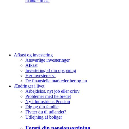
blanket til os.
Afkast og investering
Ansvarlige investeringer
Afkast
Investering af din opsparing
Her investerer vi
De finansielle markeder her og nu
Ændringer i livet
Arbejdsløs, nyt job eller orlov
Problemer med helbredet
Ny i Industriens Pension
Dig og din familie
Flytter du til udlandet?
Udlejning af boliger
Forstå din pensionsordning