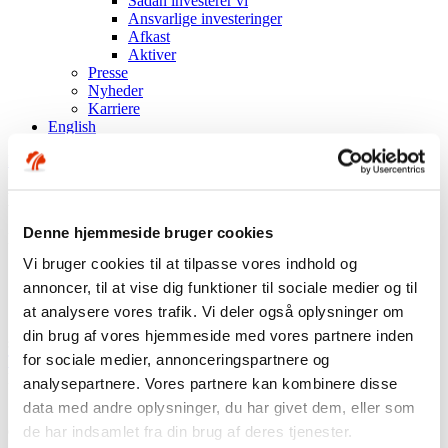
Sådan investerer vi
Ansvarlige investeringer
Afkast
Aktiver
Presse
Nyheder
Karriere
English
Log på Min side med MitID
Log på som virksomhed
Dig og din familie
Denne hjemmeside bruger cookies
Parforhold og børn - hvad betyder det for din pensionsordning?
Vi bruger cookies til at tilpasse vores indhold og
Tilpas dine forsikringer i takt med, at livet ændrer sig.
annoncer, til at vise dig funktioner til sociale medier og til
Sørg for, at dine penge ender hos de(n) rette, når du dør.
Tjek op på din pension, hvis I går fra hinanden.
at analysere vores trafik. Vi deler også oplysninger om
din brug af vores hjemmeside med vores partnere inden
selvbetjening
for sociale medier, annonceringspartnere og
Tjek og tilpas på Min side
Kræver MitID
analysepartnere. Vores partnere kan kombinere disse
data med andre oplysninger, du har givet dem, eller som
Se dine forsikringer. Tilpas størrelsen. Vælg, hvem der skal have
dine penge.
de har indsamlet fra din brug af deres tjenester.