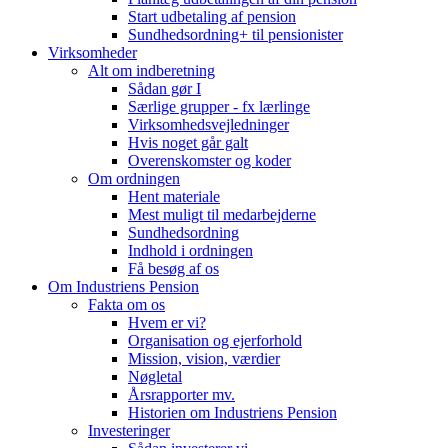
Start udbetaling af pension
Sundhedsordning+ til pensionister
Virksomheder
Alt om indberetning
Sådan gør I
Særlige grupper - fx lærlinge
Virksomhedsvejledninger
Hvis noget går galt
Overenskomster og koder
Om ordningen
Hent materiale
Mest muligt til medarbejderne
Sundhedsordning
Indhold i ordningen
Få besøg af os
Om Industriens Pension
Fakta om os
Hvem er vi?
Organisation og ejerforhold
Mission, vision, værdier
Nøgletal
Årsrapporter mv.
Historien om Industriens Pension
Investeringer