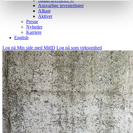
Sådan investerer vi
Ansvarlige investeringer
Afkast
Aktiver
Presse
Nyheder
Karriere
English
Log på Min side med MitID
Log på som virksomhed