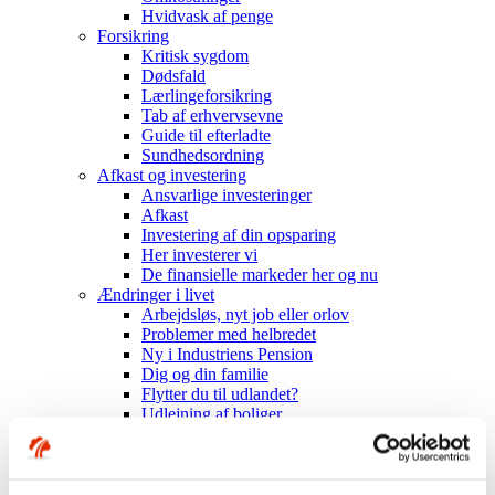
Hvidvask af penge
Forsikring
Kritisk sygdom
Dødsfald
Lærlingeforsikring
Tab af erhvervsevne
Guide til efterladte
Sundhedsordning
Afkast og investering
Ansvarlige investeringer
Afkast
Investering af din opsparing
Her investerer vi
De finansielle markeder her og nu
Ændringer i livet
Arbejdsløs, nyt job eller orlov
Problemer med helbredet
Ny i Industriens Pension
Dig og din familie
Flytter du til udlandet?
Udlejning af boliger
Seniorer
Ned i tid med seniorordning
Få en senioranalyse
Planlæg udbetalingen af din pension