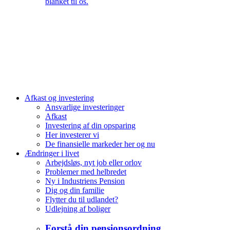
blanket til os.
Afkast og investering
Ansvarlige investeringer
Afkast
Investering af din opsparing
Her investerer vi
De finansielle markeder her og nu
Ændringer i livet
Arbejdsløs, nyt job eller orlov
Problemer med helbredet
Ny i Industriens Pension
Dig og din familie
Flytter du til udlandet?
Udlejning af boliger
Forstå din pensionsordning