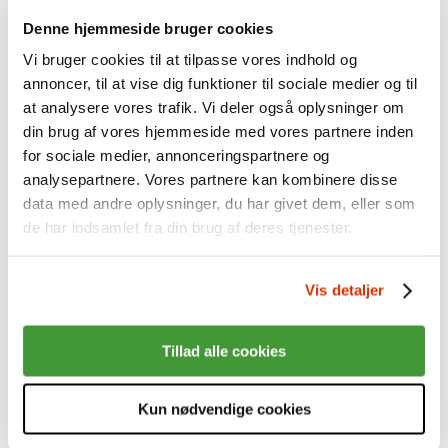
Start udbetaling af pension
Denne hjemmeside bruger cookies
Sundhedsordning+ til pensionister
Virksomheder
Vi bruger cookies til at tilpasse vores indhold og
Alt om indberetning
annoncer, til at vise dig funktioner til sociale medier og til
Sådan gør I
Særlige grupper - fx lærlinge
at analysere vores trafik. Vi deler også oplysninger om
Virksomhedsvejledninger
din brug af vores hjemmeside med vores partnere inden
Hvis noget går galt
for sociale medier, annonceringspartnere og
Overenskomster og koder
Om ordningen
analysepartnere. Vores partnere kan kombinere disse
Hent materiale
data med andre oplysninger, du har givet dem, eller som
Mest muligt til medarbejderne
de har indsamlet fra din brug af deres tjenester.
Sundhedsordning
Indhold i ordningen
Få besøg af os
Om Industriens Pension
Vis detaljer
Fakta om os
Hvem er vi?
Organisation og ejerforhold
Tillad alle cookies
Mission, vision, værdier
Nøgletal
Årsrapporter mv.
Kun nødvendige cookies
Historien om Industriens Pension
Investeringer