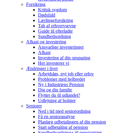
Forsikring
Kritisk sygdom
Dødsfald
Lærlingeforsikring
Tab af erhvervsevne
Guide til efterladte
Sundhedsordning
Afkast og investering
Ansvarlige investeringer
Afkast
Investering af din opsparing
Her investerer vi
Ændringer i livet
Arbejdsløs, nyt job eller orlov
Problemer med helbredet
Ny i Industriens Pension
Dig og din familie
Flytter du til udlandet?
Udlejning af boliger
Seniorer
Ned i tid med seniorordning
Få en senioranalyse
Planlæg udbetalingen af din pension
Start udbetaling af pension
Sundhedsordning+ til pensionister