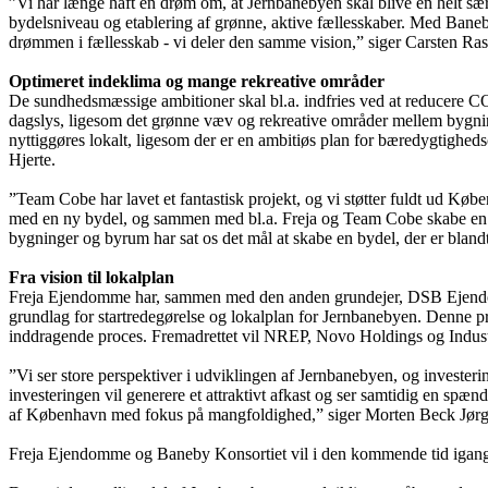
”Vi har længe haft en drøm om, at Jernbanebyen skal blive en helt sær
bydelsniveau og etablering af grønne, aktive fællesskaber. Med Baneby
drømmen i fællesskab - vi deler den samme vision,” siger Carsten Ra
Optimeret indeklima og mange rekreative områder
De sundhedsmæssige ambitioner skal bl.a. indfries ved at reducere CO2
dagslys, ligesom det grønne væv og rekreative områder mellem bygning
nyttiggøres lokalt, ligesom der er en ambitiøs plan for bæredygtig
Hjerte.
”Team Cobe har lavet et fantastisk projekt, og vi støtter fuldt ud K
med en ny bydel, og sammen med bl.a. Freja og Team Cobe skabe en b
bygninger og byrum har sat os det mål at skabe en bydel, der er bla
Fra vision til lokalplan
Freja Ejendomme har, sammen med den anden grundejer, DSB Ejendoms
grundlag for startredegørelse og lokalplan for Jernbanebyen. Denne
inddragende proces. Fremadrettet vil NREP, Novo Holdings og Industri
”Vi ser store perspektiver i udviklingen af Jernbanebyen, og investeri
investeringen vil generere et attraktivt afkast og ser samtidig en spæ
af København med fokus på mangfoldighed,” siger Morten Beck Jørg
Freja Ejendomme og Baneby Konsortiet vil i den kommende tid igangsæ