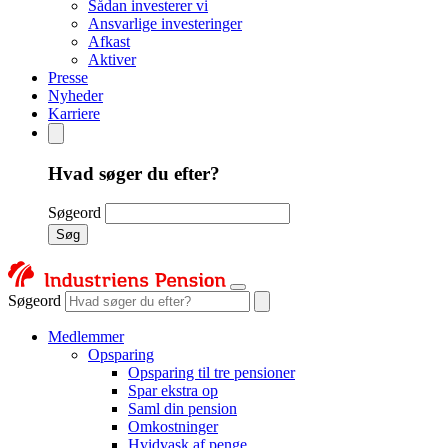
Sådan investerer vi
Ansvarlige investeringer
Afkast
Aktiver
Presse
Nyheder
Karriere
Hvad søger du efter?
Søgeord
Søg
Søgeord
Medlemmer
Opsparing
Opsparing til tre pensioner
Spar ekstra op
Saml din pension
Omkostninger
Hvidvask af penge