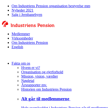
Om Industriens Pension organisation bestyrelse mm
Nyheder 2021
Salg i Jernbanebyen
Medlemmer
Virksomheder
Om Industriens Pension
English
Fakta om os
Hvem er vi?
Organisation og ejerforhold
Mission, vision, værdier
Nøgletal
Årsrapporter mv.
Historien om Industriens Pension
Alt går til medlemmerne
Hele overskuddet i Industriens Pension går til medlemme