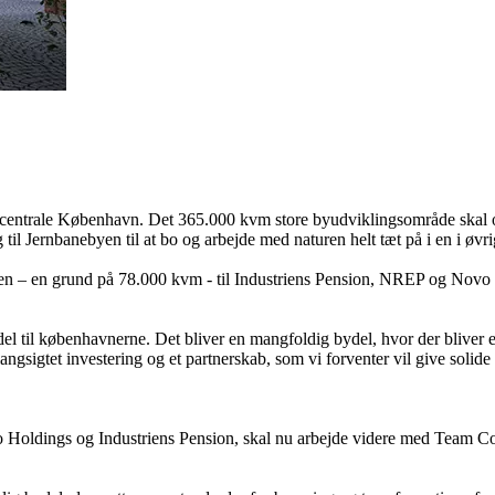
og centrale København. Det 365.000 kvm store byudviklingsområde skal om
Jernbanebyen til at bo og arbejde med naturen helt tæt på i en i øvrigt
yen – en grund på 78.000 kvm - til Industriens Pension, NREP og Novo 
del til københavnerne. Det bliver en mangfoldig bydel, hvor der bliver e
angsigtet investering og et partnerskab, som vi forventer vil give solid
 Holdings og Industriens Pension, skal nu arbejde videre med Team Cob