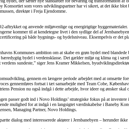
lig bydel, der sætter nye standarder for bevaring og transformation af
 Konsortiet som vores udviklingspartner har vi sikret, at det ikke blot
smussen, direktør i Freja Ejendomme.
-aftrykket og anvende miljøvenlige og energirigtige byggematerialer. B
erne kommer til at kendetegne livet i den sydlige del af Jernbanebyen 
hedscertificering på både bygnings- og bydelsniveau. Eksempelvis er 
øbenhavns Kommunes ambition om at skabe en grøn bydel med blandede bol
æredygtig bydel i verdensklasse. Det gælder miljø og klima og i særd
ndt verdens sundeste,” siger Jens Kramer Mikkelsen, byudviklingsdirekt
udvikling, gennem en længere periode arbejdet med at omsætte forsla
 proces gennemføres fortsat i tæt samarbejde med Team Cobe, Københav
ens Pension nu også indgå i dette arbejde, hvor ideer og ønsker skal o
ngen passer godt ind i Novo Holdings’ strategiske fokus på at investere 
ndende mulighed for at indgå i en langsigtet værdiskabelse i Baneby Kon
ensen, Managing Partner, Novo Holdings.
tte dialog med interesserede aktører i Jernbanebyen – herunder ikke 