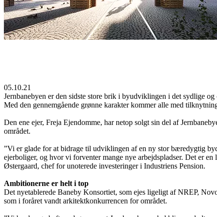
05.10.21
Jernbanebyen er den sidste store brik i byudviklingen i det sydlige 
Med den gennemgående grønne karakter kommer alle med tilknytning til 
Den ene ejer, Freja Ejendomme, har netop solgt sin del af Jernbaneb
området.
”Vi er glade for at bidrage til udviklingen af en ny stor bæredygtig by
ejerboliger, og hvor vi forventer mange nye arbejdspladser. Det er en l
Østergaard, chef for unoterede investeringer i Industriens Pension.
Ambitionerne er helt i top
Det nyetablerede Baneby Konsortiet, som ejes ligeligt af NREP, Novo
som i foråret vandt arkitektkonkurrencen for området.