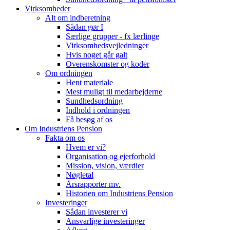
Virksomheder
Alt om indberetning
Sådan gør I
Særlige grupper - fx lærlinge
Virksomhedsvejledninger
Hvis noget går galt
Overenskomster og koder
Om ordningen
Hent materiale
Mest muligt til medarbejderne
Sundhedsordning
Indhold i ordningen
Få besøg af os
Om Industriens Pension
Fakta om os
Hvem er vi?
Organisation og ejerforhold
Mission, vision, værdier
Nøgletal
Årsrapporter mv.
Historien om Industriens Pension
Investeringer
Sådan investerer vi
Ansvarlige investeringer