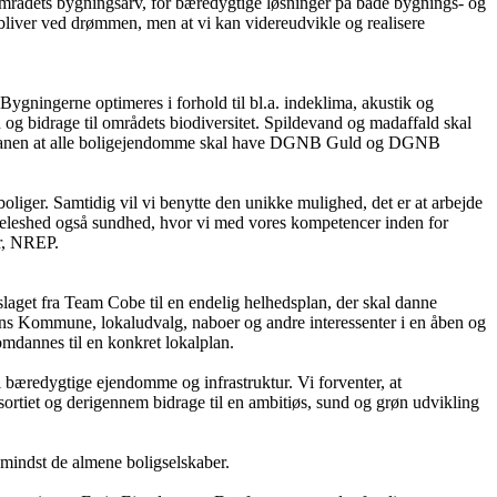
 områdets bygningsarv, for bæredygtige løsninger på både bygnings- og
 bliver ved drømmen, men at vi kan videreudvikle og realisere
ygningerne optimeres i forhold til bl.a. indeklima, akustik og
og bidrage til områdets biodiversitet. Spildevand og madaffald skal
det planen at alle boligejendomme skal have DGNB Guld og DGNB
iger. Samtidig vil vi benytte den unikke mulighed, det er at arbejde
eleshed også sundhed, hvor vi med vores kompetencer inden for
ør, NREP.
get fra Team Cobe til en endelig helhedsplan, der skal danne
ns Kommune, lokaludvalg, naboer og andre interessenter i en åben og
mdannes til en konkret lokalplan.
i bæredygtige ejendomme og infrastruktur. Vi forventer, at
sortiet og derigennem bidrage til en ambitiøs, sund og grøn udvikling
mindst de almene boligselskaber.