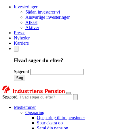
Investeringer
Sådan investerer vi
Ansvarlige investeringer
Afkast
Aktiver
Presse
Nyheder
Karriere
Hvad søger du efter?
Søgeord
Søg
Søgeord
Medlemmer
Opsparing
Opsparing til tre pensioner
Spar ekstra op
Saml din pension