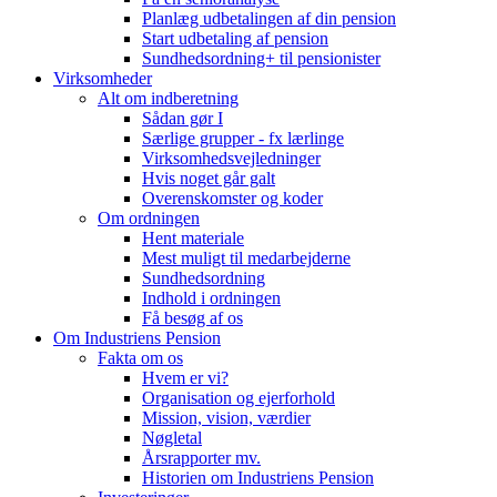
Planlæg udbetalingen af din pension
Start udbetaling af pension
Sundhedsordning+ til pensionister
Virksomheder
Alt om indberetning
Sådan gør I
Særlige grupper - fx lærlinge
Virksomhedsvejledninger
Hvis noget går galt
Overenskomster og koder
Om ordningen
Hent materiale
Mest muligt til medarbejderne
Sundhedsordning
Indhold i ordningen
Få besøg af os
Om Industriens Pension
Fakta om os
Hvem er vi?
Organisation og ejerforhold
Mission, vision, værdier
Nøgletal
Årsrapporter mv.
Historien om Industriens Pension