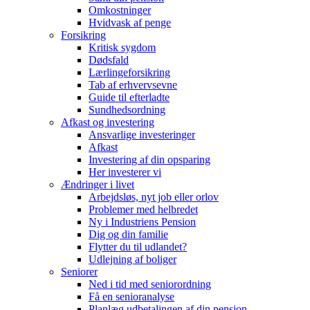
Omkostninger
Hvidvask af penge
Forsikring
Kritisk sygdom
Dødsfald
Lærlingeforsikring
Tab af erhvervsevne
Guide til efterladte
Sundhedsordning
Afkast og investering
Ansvarlige investeringer
Afkast
Investering af din opsparing
Her investerer vi
Ændringer i livet
Arbejdsløs, nyt job eller orlov
Problemer med helbredet
Ny i Industriens Pension
Dig og din familie
Flytter du til udlandet?
Udlejning af boliger
Seniorer
Ned i tid med seniorordning
Få en senioranalyse
Planlæg udbetalingen af din pension