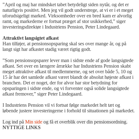
”April og maj har mindsket tabet betydeligt siden nytår, og det er
naturligvis positivt. Men jeg vil godt understrege, at vi er i et meget
uforudsigeligt marked. Virksomheder over en bred kam er alvorlig
ramt, og markederne er fortsat præget af stor usikkerhed,” siger
investeringsdirektør i Industriens Pension, Peter Lindegaard.
Attraktivt langsigtet afkast
Han tilføjer, at pensionsopsparing skal ses over mange år, og på
langt sigt har afkastet stadig været rigtig godt.
”Som pensionsopsparer lever man i sidste ende af gode langsigtede
afkast. Set over en længere årrække har Industriens Pension skabt
meget attraktive afkast til medlemmerne, og set over både 5, 10 og
15 år har det samlede afkast været blandt de absolut højeste afkast i
branchen. Det er noget, der for alvor har stor betydning for
opsparingen i sidste ende, og vi forventer også solide langsigtede
afkast fremover,” siger Peter Lindegaard.
I Industriens Pension vil vi fortsat følge markedet helt tæt og
løbende justere investeringerne i forhold til situationen på markedet.
Log ind på
Min side
og få et overblik over din pensionsordning.
NYTTIGE LINKS