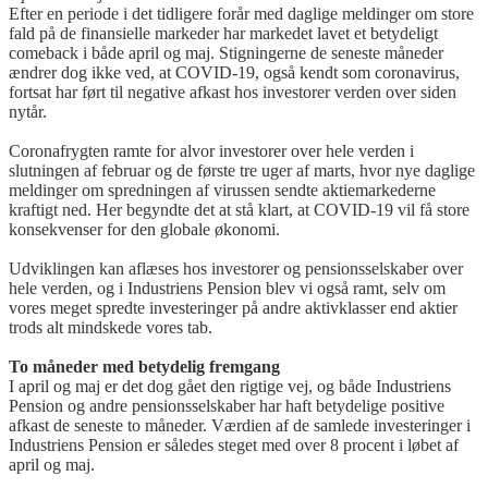
Efter en periode i det tidligere forår med daglige meldinger om store
fald på de finansielle markeder har markedet lavet et betydeligt
comeback i både april og maj. Stigningerne de seneste måneder
ændrer dog ikke ved, at COVID-19, også kendt som coronavirus,
fortsat har ført til negative afkast hos investorer verden over siden
nytår.
Coronafrygten ramte for alvor investorer over hele verden i
slutningen af februar og de første tre uger af marts, hvor nye daglige
meldinger om spredningen af virussen sendte aktiemarkederne
kraftigt ned. Her begyndte det at stå klart, at COVID-19 vil få store
konsekvenser for den globale økonomi.
Udviklingen kan aflæses hos investorer og pensionsselskaber over
hele verden, og i Industriens Pension blev vi også ramt, selv om
vores meget spredte investeringer på andre aktivklasser end aktier
trods alt mindskede vores tab.
To måneder med betydelig fremgang
I april og maj er det dog gået den rigtige vej, og både Industriens
Pension og andre pensionsselskaber har haft betydelige positive
afkast de seneste to måneder. Værdien af de samlede investeringer i
Industriens Pension er således steget med over 8 procent i løbet af
april og maj.