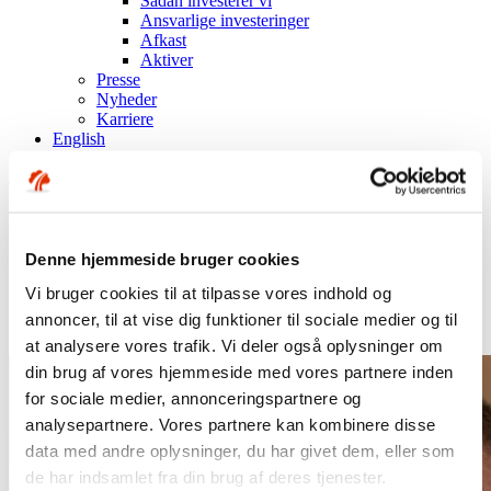
Sådan investerer vi
Ansvarlige investeringer
Afkast
Aktiver
Presse
Nyheder
Karriere
English
Log på Min side med MitID
Log på som virksomhed
Fremgang på markederne oven på turbulent første
kvartal
Denne hjemmeside bruger cookies
Mens den globale spredning af COVID-19 skabte stormvejr på de
Vi bruger cookies til at tilpasse vores indhold og
finansielle markeder i marts, har april og maj været anderledes
annoncer, til at vise dig funktioner til sociale medier og til
positive. En stor del af det tabte er genvundet, og på langt sigt
forventer Industriens Pension fortsat solide, positive afkast.
at analysere vores trafik. Vi deler også oplysninger om
din brug af vores hjemmeside med vores partnere inden
for sociale medier, annonceringspartnere og
analysepartnere. Vores partnere kan kombinere disse
data med andre oplysninger, du har givet dem, eller som
de har indsamlet fra din brug af deres tjenester.