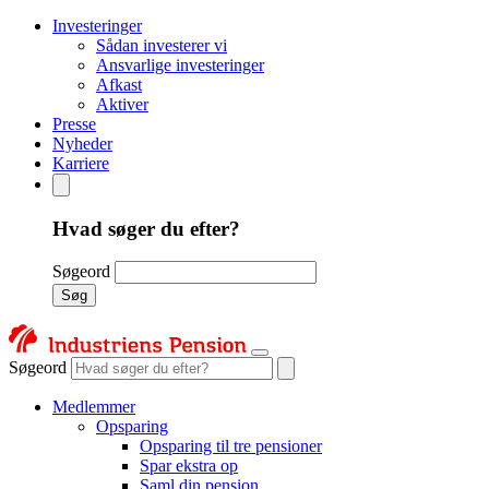
Investeringer
Sådan investerer vi
Ansvarlige investeringer
Afkast
Aktiver
Presse
Nyheder
Karriere
Hvad søger du efter?
Søgeord
Søg
Søgeord
Medlemmer
Opsparing
Opsparing til tre pensioner
Spar ekstra op
Saml din pension