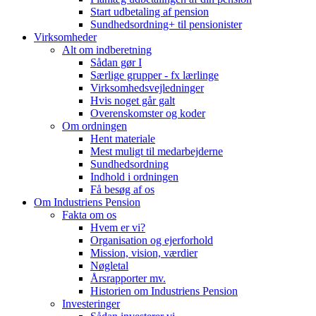
Start udbetaling af pension
Sundhedsordning+ til pensionister
Virksomheder
Alt om indberetning
Sådan gør I
Særlige grupper - fx lærlinge
Virksomhedsvejledninger
Hvis noget går galt
Overenskomster og koder
Om ordningen
Hent materiale
Mest muligt til medarbejderne
Sundhedsordning
Indhold i ordningen
Få besøg af os
Om Industriens Pension
Fakta om os
Hvem er vi?
Organisation og ejerforhold
Mission, vision, værdier
Nøgletal
Årsrapporter mv.
Historien om Industriens Pension
Investeringer