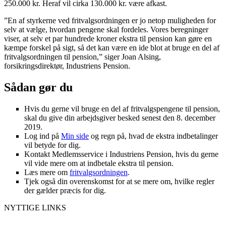
250.000 kr. Heraf vil cirka 130.000 kr. være afkast.
”En af styrkerne ved fritvalgsordningen er jo netop muligheden for
selv at vælge, hvordan pengene skal fordeles. Vores beregninger
viser, at selv et par hundrede kroner ekstra til pension kan gøre en
kæmpe forskel på sigt, så det kan være en ide blot at bruge en del af
fritvalgsordningen til pension,” siger Joan Alsing,
forsikringsdirektør, Industriens Pension.
Sådan gør du
Hvis du gerne vil bruge en del af fritvalgspengene til pension,
skal du give din arbejdsgiver besked senest den 8. december
2019.
Log ind på
Min side
og regn på, hvad de ekstra indbetalinger
vil betyde for dig.
Kontakt Medlemsservice i Industriens Pension, hvis du gerne
vil vide mere om at indbetale ekstra til pension.
Læs mere om
fritvalgsordningen
.
Tjek også din overenskomst for at se mere om, hvilke regler
der gælder præcis for dig.
NYTTIGE LINKS