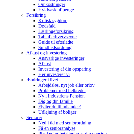
Omkostninger
Hvidvask af penge
Forsikring
Kritisk sygdom
Dødsfald
Lærlingeforsikring
Tab af erhvervsevne
Guide til efterladte
Sundhedsordning
Afkast og investering
Ansvarlige investeringer
Afkast
Investering af din opsparing
Her investerer vi
Ændringer i livet
Arbejdsløs, nyt job eller orlov
Problemer med helbredet
Ny i Industriens Pension
Dig og din familie
Flytter du til udlandet?
Udlejning af boliger
Seniorer
Ned i tid med seniorordning
Få en senioranalyse
Planlæg udbetalingen af din pension