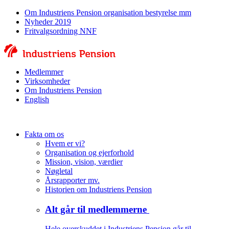
Om Industriens Pension organisation bestyrelse mm
Nyheder 2019
Fritvalgsordning NNF
Medlemmer
Virksomheder
Om Industriens Pension
English
Fakta om os
Hvem er vi?
Organisation og ejerforhold
Mission, vision, værdier
Nøgletal
Årsrapporter mv.
Historien om Industriens Pension
Alt går til medlemmerne
Hele overskuddet i Industriens Pension går til