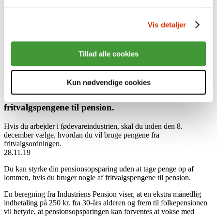
Sådan investerer vi
Ansvarlige investeringer
Afkast
Vis detaljer
Aktiver
Presse
Nyheder
Karriere
Tillad alle cookies
English
Log på Min side med MitID
Log på som virksomhed
Kun nødvendige cookies
Giv din opsparing vokseværk. Brug
fritvalgspengene til pension.
Hvis du arbejder i fødevareindustrien, skal du inden den 8.
december vælge, hvordan du vil bruge pengene fra
fritvalgsordningen.
28.11.19
Du kan styrke din pensionsopsparing uden at tage penge op af
lommen, hvis du bruger nogle af fritvalgspengene til pension.
En beregning fra Industriens Pension viser, at en ekstra månedlig
indbetaling på 250 kr. fra 30-års alderen og frem til folkepensionen
vil betyde, at pensionsopsparingen kan forventes at vokse med