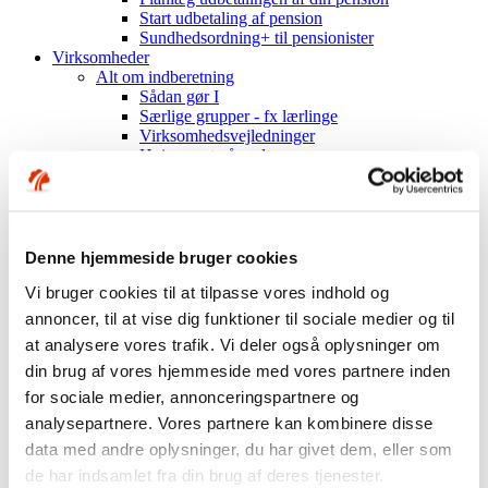
Start udbetaling af pension
Sundhedsordning+ til pensionister
Virksomheder
Alt om indberetning
Sådan gør I
Særlige grupper - fx lærlinge
Virksomhedsvejledninger
Hvis noget går galt
Overenskomster og koder
Om ordningen
Hent materiale
Mest muligt til medarbejderne
Sundhedsordning
Denne hjemmeside bruger cookies
Indhold i ordningen
Vi bruger cookies til at tilpasse vores indhold og
Få besøg af os
Om Industriens Pension
annoncer, til at vise dig funktioner til sociale medier og til
Fakta om os
at analysere vores trafik. Vi deler også oplysninger om
Hvem er vi?
din brug af vores hjemmeside med vores partnere inden
Organisation og ejerforhold
Mission, vision, værdier
for sociale medier, annonceringspartnere og
Nøgletal
analysepartnere. Vores partnere kan kombinere disse
Årsrapporter mv.
data med andre oplysninger, du har givet dem, eller som
Historien om Industriens Pension
Investeringer
de har indsamlet fra din brug af deres tjenester.