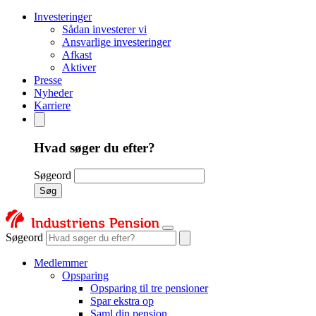
Investeringer
Sådan investerer vi
Ansvarlige investeringer
Afkast
Aktiver
Presse
Nyheder
Karriere
Hvad søger du efter?
Søgeord
Søg
Søgeord
Medlemmer
Opsparing
Opsparing til tre pensioner
Spar ekstra op
Saml din pension