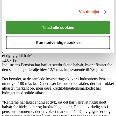
Presse
Nyheder
Vis detaljer
Karriere
English
Log på Min side med MitID
Log på som virksomhed
Tillad alle cookies
Højt afkast i første halvår 2019
Kun nødvendige cookies
Industriens Pension har i årets første seks måneder opnået et afkast
på 12,7 mia. kr. Både aktiemarkedet og obligationsmarkedet har haft
et rigtig godt halvår.
12.07.19
Industriens Pension har haft et stærkt første halvår, hvor afkastet for
den samlede portefølje blev 12,7 mia. kr., svarende til 7,6 procent.
Det betyder, at de samlede investeringsaktiver i Industriens Pension
nu udgør 180 mia. kr. Det er især børsnoterede aktier, der har trukket
afkastet markant op, men også kreditobligationsmarkedet har
bidraget med solide afkast.
”Renterne har taget endnu et dyk, og det har været et rigtig godt
halvår for både aktier og kreditobligationer. Det kan virkelig ses i
pensionsformuerne, der er vokset markant i år. Det vigtigste er dog