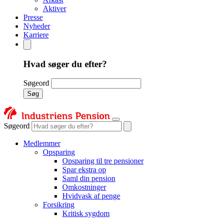
Aktiver
Presse
Nyheder
Karriere
Hvad søger du efter?
Søgeord
Søg
Søgeord
Medlemmer
Opsparing
Opsparing til tre pensioner
Spar ekstra op
Saml din pension
Omkostninger
Hvidvask af penge
Forsikring
Kritisk sygdom