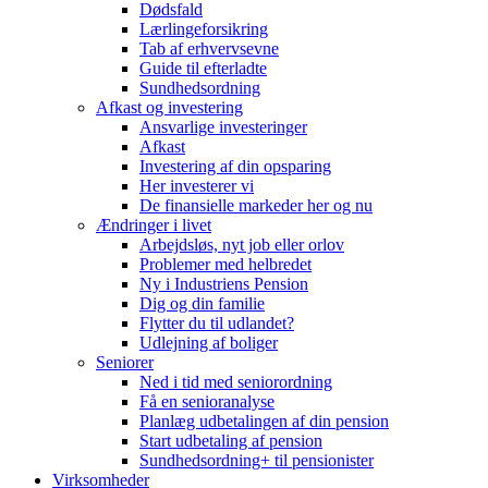
Dødsfald
Lærlingeforsikring
Tab af erhvervsevne
Guide til efterladte
Sundhedsordning
Afkast og investering
Ansvarlige investeringer
Afkast
Investering af din opsparing
Her investerer vi
De finansielle markeder her og nu
Ændringer i livet
Arbejdsløs, nyt job eller orlov
Problemer med helbredet
Ny i Industriens Pension
Dig og din familie
Flytter du til udlandet?
Udlejning af boliger
Seniorer
Ned i tid med seniorordning
Få en senioranalyse
Planlæg udbetalingen af din pension
Start udbetaling af pension
Sundhedsordning+ til pensionister
Virksomheder