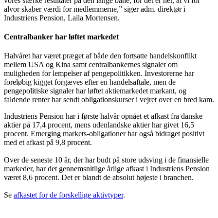
vores stærke resultater på den lange bane, for det er her, at vi for
alvor skaber værdi for medlemmerne,” siger adm. direktør i
Industriens Pension, Laila Mortensen.
Centralbanker har løftet markedet
Halvåret har været præget af både den fortsatte handelskonflikt
mellem USA og Kina samt centralbankernes signaler om
muligheden for lempelser af pengepolitikken. Investorerne har
foreløbig kigget forgæves efter en handelsaftale, men de
pengepolitiske signaler har løftet aktiemarkedet markant, og
faldende renter har sendt obligationskurser i vejret over en bred kam.
Industriens Pension har i første halvår opnået et afkast fra danske
aktier på 17,4 procent, mens udenlandske aktier har givet 16,5
procent. Emerging markets-obligationer har også bidraget positivt
med et afkast på 9,8 procent.
Over de seneste 10 år, der har budt på store udsving i de finansielle
markeder, har det gennemsnitlige årlige afkast i Industriens Pension
været 8,6 procent. Det er blandt de absolut højeste i branchen.
Se
afkastet for de forskellige aktivtyper
.