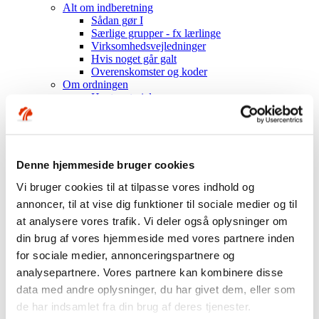
Alt om indberetning
Sådan gør I
Særlige grupper - fx lærlinge
Virksomhedsvejledninger
Hvis noget går galt
Overenskomster og koder
Om ordningen
Hent materiale
Mest muligt til medarbejderne
Sundhedsordning
Indhold i ordningen
Få besøg af os
Om Industriens Pension
Denne hjemmeside bruger cookies
Fakta om os
Vi bruger cookies til at tilpasse vores indhold og
Hvem er vi?
Organisation og ejerforhold
annoncer, til at vise dig funktioner til sociale medier og til
Mission, vision, værdier
at analysere vores trafik. Vi deler også oplysninger om
Nøgletal
din brug af vores hjemmeside med vores partnere inden
Årsrapporter mv.
Historien om Industriens Pension
for sociale medier, annonceringspartnere og
Investeringer
analysepartnere. Vores partnere kan kombinere disse
Sådan investerer vi
data med andre oplysninger, du har givet dem, eller som
Ansvarlige investeringer
Afkast
de har indsamlet fra din brug af deres tjenester.
Aktiver