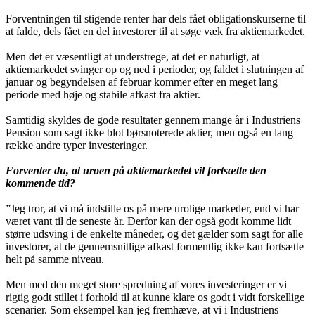
Forventningen til stigende renter har dels fået obligationskurserne til
at falde, dels fået en del investorer til at søge væk fra aktiemarkedet.
Men det er væsentligt at understrege, at det er naturligt, at
aktiemarkedet svinger op og ned i perioder, og faldet i slutningen af
januar og begyndelsen af februar kommer efter en meget lang
periode med høje og stabile afkast fra aktier.
Samtidig skyldes de gode resultater gennem mange år i Industriens
Pension som sagt ikke blot børsnoterede aktier, men også en lang
række andre typer investeringer.
Forventer du, at uroen på aktiemarkedet vil fortsætte den
kommende tid?
”Jeg tror, at vi må indstille os på mere urolige markeder, end vi har
været vant til de seneste år. Derfor kan der også godt komme lidt
større udsving i de enkelte måneder, og det gælder som sagt for alle
investorer, at de gennemsnitlige afkast formentlig ikke kan fortsætte
helt på samme niveau.
Men med den meget store spredning af vores investeringer er vi
rigtig godt stillet i forhold til at kunne klare os godt i vidt forskellige
scenarier. Som eksempel kan jeg fremhæve, at vi i Industriens