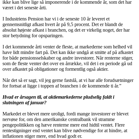
ikke kan blive lige så imponerende i de kommende år, som det har
været i det seneste årti.
I Industriens Pension har vi i de seneste 10 år leveret et
gennemsnitligt afkast hvert år på 9,5 procent. Det er blandt de
absolut højeste afkast i branchen, og det er virkelig noget, der har
stor betydning for opsparingen.
I det kommende årti venter de fleste, at markederne som helhed vil
have lidt mindre fart på. Det kan ikke undgå at smitte af på afkastet
for både pensionsselskaber og andre investorer. Når renterne stiger,
som de fleste venter det over en årrække, vil det i en periode gå ud
over afkastet på obligationer og formentlig også aktier.
Når det så er sagt, vil jeg gerne fastslå, at vi har alle forudsætninger
for fortsat at ligge i toppen af branchen i de kommende ti år.”
Hvad er årsagen til, at aktiemarkederne pludselig faldt i
slutningen af januar?
Markedet er blevet mere uroligt, fordi mange investorer er blevet
nervøse for, om den amerikanske centralbank vil stramme
pengepolitikken og hæve renterne mere end hidtil ventet. Flere
rentestigninger end ventet kan blive nødvendige for at hindre, at
inflationen stiger mere, end hvad godt er.