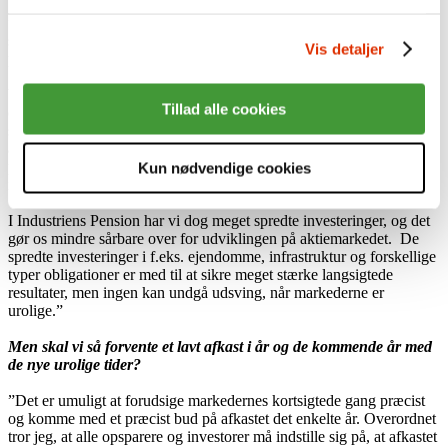
”Som pensionsopsparer lever man af gode langsigtede afkast, og jeg
synes, at man kan tage det roligt, selv om der i perioder kommer uro
Vis detaljer
på markederne, der påvirker opsparingen.
Vi har i en del år været vant til rigtig høje afkast og i de senere år
Tillad alle cookies
også meget stabile aktiemarkeder. Nu har der den seneste tid været
større udsving på markederne, end der har været længe, og
aktiemarkerne faldt betydeligt i begyndelsen af februar. I samme
periode er renterne også steget, og den kombination kan desværre
Kun nødvendige cookies
ikke undgå at påvirke det kortsigtede afkast.
I Industriens Pension har vi dog meget spredte investeringer, og det
gør os mindre sårbare over for udviklingen på aktiemarkedet. De
spredte investeringer i f.eks. ejendomme, infrastruktur og forskellige
typer obligationer er med til at sikre meget stærke langsigtede
resultater, men ingen kan undgå udsving, når markederne er
urolige.”
Men skal vi så forvente et lavt afkast i år og de kommende år med
de nye urolige tider?
”Det er umuligt at forudsige markedernes kortsigtede gang præcist
og komme med et præcist bud på afkastet det enkelte år. Overordnet
tror jeg, at alle opsparere og investorer må indstille sig på, at afkastet