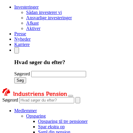
Investeringer
Sådan investerer vi
Ansvarlige investeringer
Afkast
Aktiver
Presse
Nyheder
Karriere
Hvad søger du efter?
Søgeord
Søg
Søgeord
Medlemmer
Opsparing
Opsparing til tre pensioner
Spar ekstra op
Saml din pension