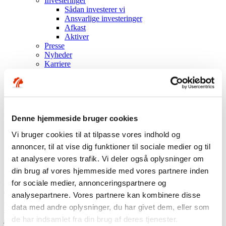
Investeringer
Sådan investerer vi
Ansvarlige investeringer
Afkast
Aktiver
Presse
Nyheder
Karriere
English
Log på Min side med MitID
Log på som virksomhed
Urolig måned på finansmarkederne
Denne hjemmeside bruger cookies
Efter en lang periode med næsten konstant stigende aktiemarkeder
Vi bruger cookies til at tilpasse vores indhold og
var især begyndelsen af februar præget af uro og større udsving end
annoncer, til at vise dig funktioner til sociale medier og til
set længe. Læs hvordan investeringsdirektør i Industriens Pension,
Karsten Kjellerup Kjeldsen, vurderer den aktuelle uro.
at analysere vores trafik. Vi deler også oplysninger om
din brug af vores hjemmeside med vores partnere inden
01.03.18
for sociale medier, annonceringspartnere og
I slutningen af januar og begyndelsen af februar faldt
aktiemarkederne pludselig markant efter flere år, hvor markedet
analysepartnere. Vores partnere kan kombinere disse
bare er steget og steget. De seneste tre uger har aktierne dog rettet
data med andre oplysninger, du har givet dem, eller som
sig delvist op igen, men hvad betyder uroen for medlemmernes
de har indsamlet fra din brug af deres tjenester.
pensionsopsparing?