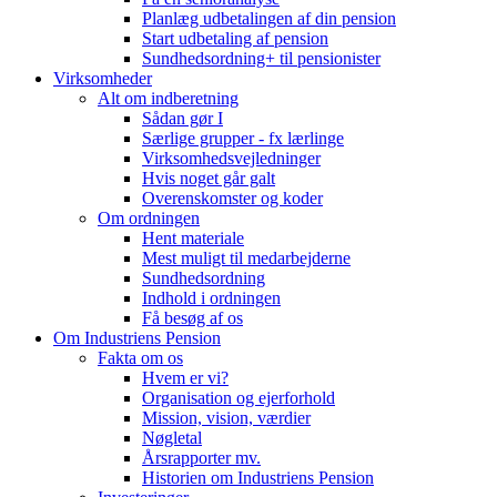
Planlæg udbetalingen af din pension
Start udbetaling af pension
Sundhedsordning+ til pensionister
Virksomheder
Alt om indberetning
Sådan gør I
Særlige grupper - fx lærlinge
Virksomhedsvejledninger
Hvis noget går galt
Overenskomster og koder
Om ordningen
Hent materiale
Mest muligt til medarbejderne
Sundhedsordning
Indhold i ordningen
Få besøg af os
Om Industriens Pension
Fakta om os
Hvem er vi?
Organisation og ejerforhold
Mission, vision, værdier
Nøgletal
Årsrapporter mv.
Historien om Industriens Pension