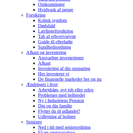
Omkostninger
Hvidvask af penge
Forsikring
Kritisk sygdom
Dødsfald
Lærlingeforsikring
Tab af erhvervsevne
Guide til efterladte
Sundhedsordning
Afkast og investering
Ansvarlige investeringer
Afkast
Investering af din opsparing
Her investerer vi
De finansielle markeder her og nu
Ændringer i livet
Arbejdsløs, nyt job eller orlov
Problemer med helbredet
Ny i Industriens Pension
Dig og din familie
Flytter du til udlandet?
Udlejning af boliger
Seniorer
Ned i tid med seniorordning
Få en senioranalyse