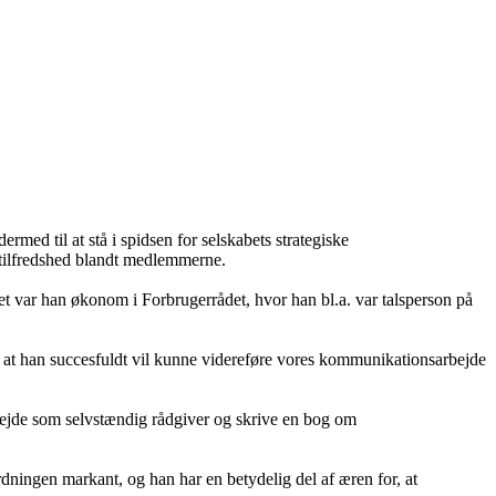
ed til at stå i spidsen for selskabets strategiske
 tilfredshed blandt medlemmerne.
et var han økonom i Forbrugerrådet, hvor han bl.a. var talsperson på
, at han succesfuldt vil kunne videreføre vores kommunikationsarbejde
rbejde som selvstændig rådgiver og skrive en bog om
dningen markant, og han har en betydelig del af æren for, at