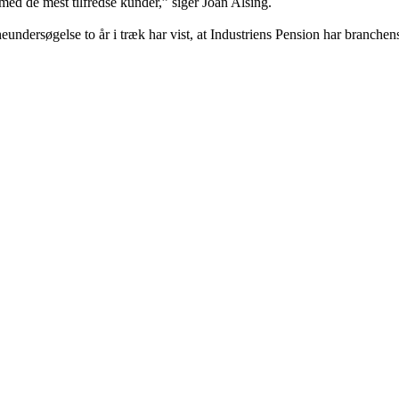
 med de mest tilfredse kunder,” siger Joan Alsing.
eundersøgelse to år i træk har vist, at Industriens Pension har branchens