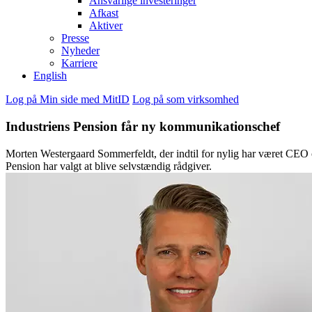
Ansvarlige investeringer
Afkast
Aktiver
Presse
Nyheder
Karriere
English
Log på Min side med MitID
Log på som virksomhed
Industriens Pension får ny kommunikationschef
Morten Westergaard Sommerfeldt, der indtil for nylig har været CEO o
Pension har valgt at blive selvstændig rådgiver.