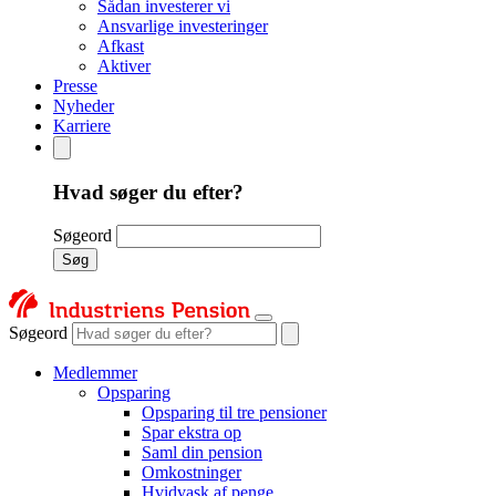
Sådan investerer vi
Ansvarlige investeringer
Afkast
Aktiver
Presse
Nyheder
Karriere
Hvad søger du efter?
Søgeord
Søg
Søgeord
Medlemmer
Opsparing
Opsparing til tre pensioner
Spar ekstra op
Saml din pension
Omkostninger
Hvidvask af penge