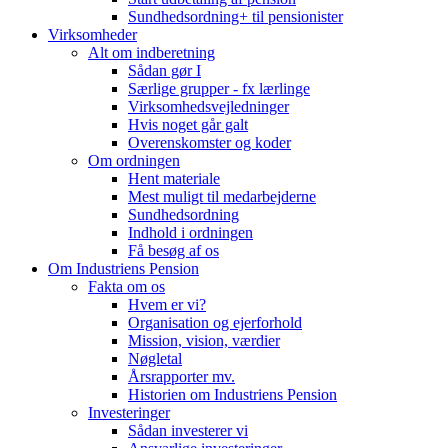
Sundhedsordning+ til pensionister
Virksomheder
Alt om indberetning
Sådan gør I
Særlige grupper - fx lærlinge
Virksomhedsvejledninger
Hvis noget går galt
Overenskomster og koder
Om ordningen
Hent materiale
Mest muligt til medarbejderne
Sundhedsordning
Indhold i ordningen
Få besøg af os
Om Industriens Pension
Fakta om os
Hvem er vi?
Organisation og ejerforhold
Mission, vision, værdier
Nøgletal
Årsrapporter mv.
Historien om Industriens Pension
Investeringer
Sådan investerer vi