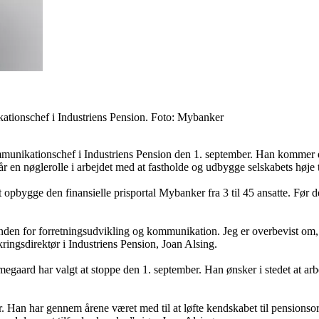
tionschef i Industriens Pension. Foto: Mybanker
unikationschef i Industriens Pension den 1. september. Han kommer derm
r en nøglerolle i arbejdet med at fastholde og udbygge selskabets høje
opbygge den finansielle prisportal Mybanker fra 3 til 45 ansatte. Før d
inden for forretningsudvikling og kommunikation. Jeg er overbevist om
ikringsdirektør i Industriens Pension, Joan Alsing.
egaard har valgt at stoppe den 1. september. Han ønsker i stedet at a
 Han har gennem årene været med til at løfte kendskabet til pensionsor