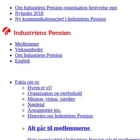
Om Industriens Pension organisation bestyrelse mm
Nyheder 2018
Ny kommunikationschef i Industriens Pension
Medlemmer
Virksomheder
Om Industriens Pension
English
Fakta om os
Hvem er vi?
Organisation og ejerforhold
Mission, vision, værdier
Nøgletal
Årsrapporter mv.
Historien om Industriens Pension
Alt går til medlemmerne
Hele overskuddet i Industriens Pension går til medlemme