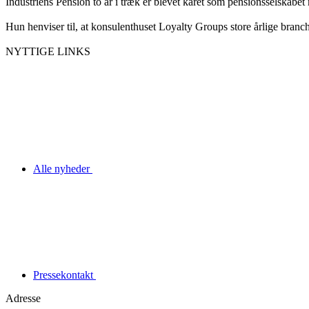
Industriens Pension to år i træk er blevet kåret som pensionsselskabet
Hun henviser til, at konsulenthuset Loyalty Groups store årlige branch
NYTTIGE LINKS
Alle nyheder
Pressekontakt
Adresse