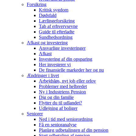
Forsikring
Kritisk sygdom
Dødsfald
Lærlingeforsikring
Tab af erhvervsevne
Guide til efterladte
Sundhedsordning
Afkast og investering
Ansvarlige investeringer
Afkast
Investering af din opsparing
Her investerer vi
De finansielle markeder her og nu
Ændringer i livet
Arbejdsløs, nyt job eller orlov
Problemer med helbredet
Ny i Industriens Pension
Dig og din familie
Flytter du til udlandet?
Udlejning af boliger
Seniorer
Ned i tid med seniorordning
Få en senioranalyse
Planlæg udbetalingen af din pension
Start udbetaling af pension