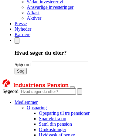
Sådan investerer vi
Ansvarlige investeringer
Afkast
Aktiver
Presse
Nyheder
Karriere
Hvad søger du efter?
Søgeord
Søg
Søgeord
Medlemmer
Opsparing
Opsparing til tre pensioner
Spar ekstra op
Saml din pension
Omkostninger
Hvidvask af penge