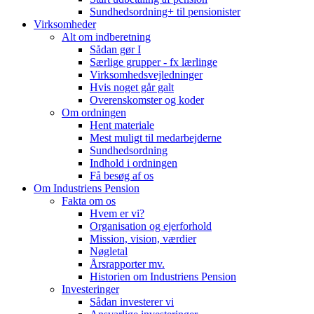
Sundhedsordning+ til pensionister
Virksomheder
Alt om indberetning
Sådan gør I
Særlige grupper - fx lærlinge
Virksomhedsvejledninger
Hvis noget går galt
Overenskomster og koder
Om ordningen
Hent materiale
Mest muligt til medarbejderne
Sundhedsordning
Indhold i ordningen
Få besøg af os
Om Industriens Pension
Fakta om os
Hvem er vi?
Organisation og ejerforhold
Mission, vision, værdier
Nøgletal
Årsrapporter mv.
Historien om Industriens Pension
Investeringer
Sådan investerer vi