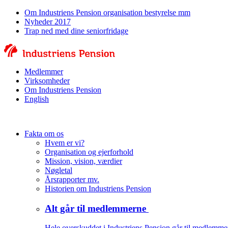
Om Industriens Pension organisation bestyrelse mm
Nyheder 2017
Trap ned med dine seniorfridage
Medlemmer
Virksomheder
Om Industriens Pension
English
Fakta om os
Hvem er vi?
Organisation og ejerforhold
Mission, vision, værdier
Nøgletal
Årsrapporter mv.
Historien om Industriens Pension
Alt går til medlemmerne
Hele overskuddet i Industriens Pension går til medlemme