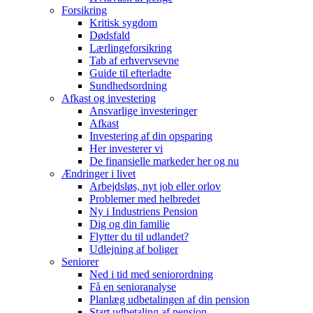
Forsikring
Kritisk sygdom
Dødsfald
Lærlingeforsikring
Tab af erhvervsevne
Guide til efterladte
Sundhedsordning
Afkast og investering
Ansvarlige investeringer
Afkast
Investering af din opsparing
Her investerer vi
De finansielle markeder her og nu
Ændringer i livet
Arbejdsløs, nyt job eller orlov
Problemer med helbredet
Ny i Industriens Pension
Dig og din familie
Flytter du til udlandet?
Udlejning af boliger
Seniorer
Ned i tid med seniorordning
Få en senioranalyse
Planlæg udbetalingen af din pension
Start udbetaling af pension