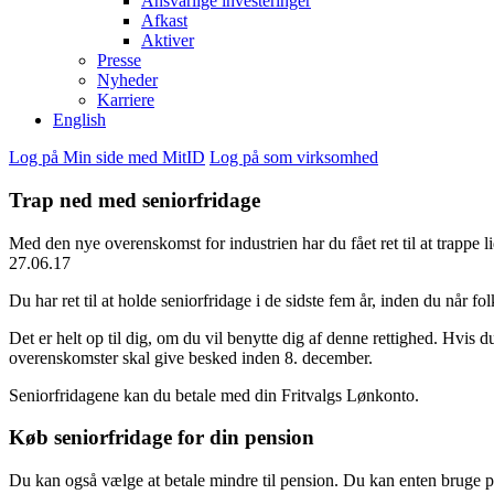
Ansvarlige investeringer
Afkast
Aktiver
Presse
Nyheder
Karriere
English
Log på Min side med MitID
Log på som virksomhed
Trap ned med seniorfridage
Med den nye overenskomst for industrien har du fået ret til at trappe l
27.06.17
Du har ret til at holde seniorfridage i de sidste fem år, inden du når f
Det er helt op til dig, om du vil benytte dig af denne rettighed. Hvis 
overenskomster skal give besked inden 8. december.
Seniorfridagene kan du betale med din Fritvalgs Lønkonto.
Køb seniorfridage for din pension
Du kan også vælge at betale mindre til pension. Du kan enten bruge pens