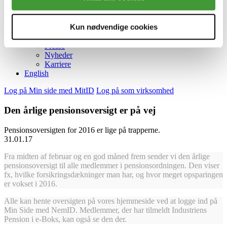
Investeringer
Sådan investerer vi
Ansvarlige investeringer
Kun nødvendige cookies
Afkast
Aktiver
Presse
Nyheder
Karriere
English
Log på Min side med MitID
Log på som virksomhed
Den årlige pensionsoversigt er på vej
Pensionsoversigten for 2016 er lige på trapperne.
31.01.17
Fra midten af februar og en god måned frem sender vi den årlige
pensionsoversigt til alle medlemmer i pensionsordningen. Den viser
fx, hvilke forsikringsdækninger man har, og hvor meget opsparingen
er vokset i 2016.
Alle kan hente oversigten på vores hjemmeside ved at logge ind på
Min Side med NemID. Medlemmer, der har tilmeldt Industriens
Pension i e-Boks, kan også se den der.