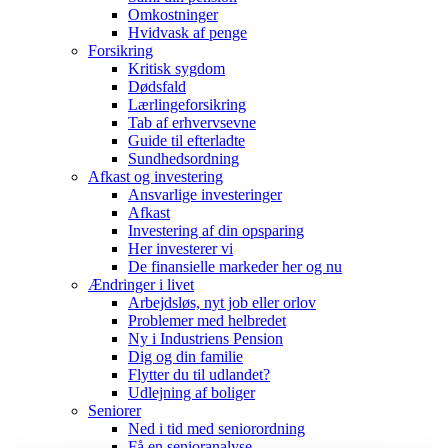
Omkostninger
Hvidvask af penge
Forsikring
Kritisk sygdom
Dødsfald
Lærlingeforsikring
Tab af erhvervsevne
Guide til efterladte
Sundhedsordning
Afkast og investering
Ansvarlige investeringer
Afkast
Investering af din opsparing
Her investerer vi
De finansielle markeder her og nu
Ændringer i livet
Arbejdsløs, nyt job eller orlov
Problemer med helbredet
Ny i Industriens Pension
Dig og din familie
Flytter du til udlandet?
Udlejning af boliger
Seniorer
Ned i tid med seniorordning
Få en senioranalyse