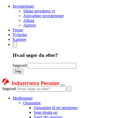
Investeringer
Sådan investerer vi
Ansvarlige investeringer
Afkast
Aktiver
Presse
Nyheder
Karriere
Hvad søger du efter?
Søgeord
Søg
Søgeord
Medlemmer
Opsparing
Opsparing til tre pensioner
Spar ekstra op
Saml din pension