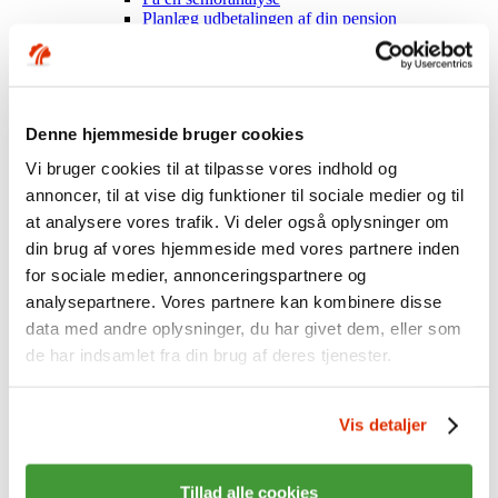
Planlæg udbetalingen af din pension
Start udbetaling af pension
Sundhedsordning+ til pensionister
Virksomheder
Alt om indberetning
Sådan gør I
Denne hjemmeside bruger cookies
Særlige grupper - fx lærlinge
Virksomhedsvejledninger
Vi bruger cookies til at tilpasse vores indhold og
Hvis noget går galt
annoncer, til at vise dig funktioner til sociale medier og til
Overenskomster og koder
Om ordningen
at analysere vores trafik. Vi deler også oplysninger om
Hent materiale
din brug af vores hjemmeside med vores partnere inden
Mest muligt til medarbejderne
for sociale medier, annonceringspartnere og
Sundhedsordning
Indhold i ordningen
analysepartnere. Vores partnere kan kombinere disse
Få besøg af os
data med andre oplysninger, du har givet dem, eller som
Om Industriens Pension
de har indsamlet fra din brug af deres tjenester.
Fakta om os
Hvem er vi?
Organisation og ejerforhold
Mission, vision, værdier
Vis detaljer
Nøgletal
Årsrapporter mv.
Historien om Industriens Pension
Tillad alle cookies