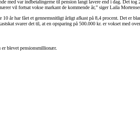
ynde med var indbetalingerne til pension langt lavere end i dag. Det tog 
lionærer vil fortsat vokse markant de kommende år,” siger Laila Mortense
0 år har fået et gennemsnitligt årligt afkast på 8,4 procent. Det er b
astskat svarer det til, at en opsparing på 500.000 kr. er vokset med over
 er blevet pensionsmillionær.