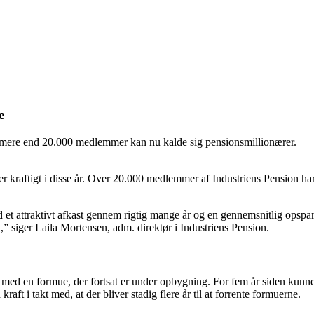
e
g mere end 20.000 medlemmer kan nu kalde sig pensionsmillionærer.
ger kraftigt i disse år. Over 20.000 medlemmer af Industriens Pension ha
traktivt afkast gennem rigtig mange år og en gennemsnitlig opsparing
,” siger Laila Mortensen, adm. direktør i Industriens Pension.
skab med en formue, der fortsat er under opbygning. For fem år siden k
 kraft i takt med, at der bliver stadig flere år til at forrente formuerne.