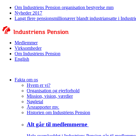
Om Industriens Pension organisation bestyrelse mm
Nyheder 2017
Langt flere pensionsmillionærer blandt industriansatte i Industr
Medlemmer
Virksomheder
Om Industriens Pension
English
Fakta om os
Hvem er vi?
Organisation og ejerforhold
Mission, vision, værdier
Nøgletal
Årsrapporter mv.
Historien om Industriens Pension
Alt går til medlemmerne
Hele overskuddet i Industriens Pension går til medlemme