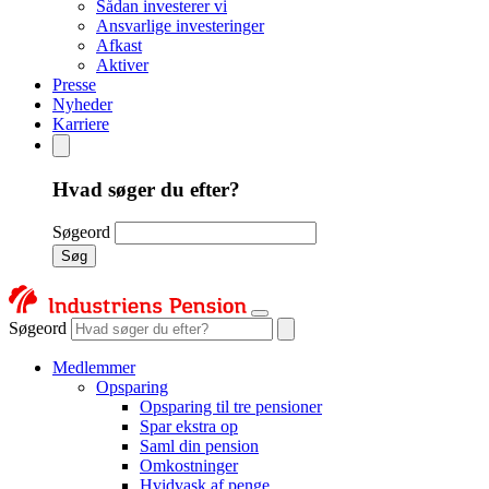
Sådan investerer vi
Ansvarlige investeringer
Afkast
Aktiver
Presse
Nyheder
Karriere
Hvad søger du efter?
Søgeord
Søg
Søgeord
Medlemmer
Opsparing
Opsparing til tre pensioner
Spar ekstra op
Saml din pension
Omkostninger
Hvidvask af penge