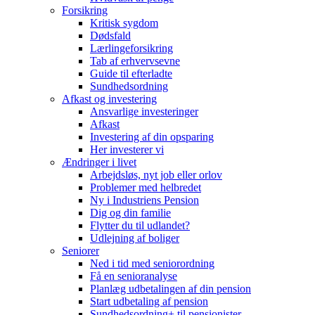
Forsikring
Kritisk sygdom
Dødsfald
Lærlingeforsikring
Tab af erhvervsevne
Guide til efterladte
Sundhedsordning
Afkast og investering
Ansvarlige investeringer
Afkast
Investering af din opsparing
Her investerer vi
Ændringer i livet
Arbejdsløs, nyt job eller orlov
Problemer med helbredet
Ny i Industriens Pension
Dig og din familie
Flytter du til udlandet?
Udlejning af boliger
Seniorer
Ned i tid med seniorordning
Få en senioranalyse
Planlæg udbetalingen af din pension
Start udbetaling af pension
Sundhedsordning+ til pensionister