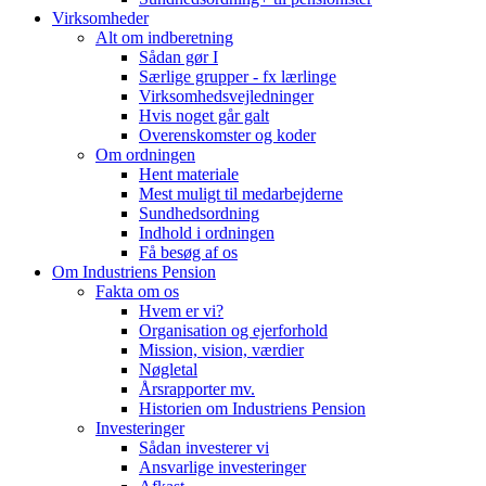
Virksomheder
Alt om indberetning
Sådan gør I
Særlige grupper - fx lærlinge
Virksomhedsvejledninger
Hvis noget går galt
Overenskomster og koder
Om ordningen
Hent materiale
Mest muligt til medarbejderne
Sundhedsordning
Indhold i ordningen
Få besøg af os
Om Industriens Pension
Fakta om os
Hvem er vi?
Organisation og ejerforhold
Mission, vision, værdier
Nøgletal
Årsrapporter mv.
Historien om Industriens Pension
Investeringer
Sådan investerer vi
Ansvarlige investeringer