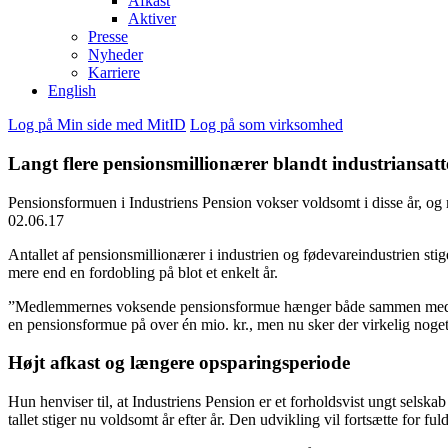
Afkast
Aktiver
Presse
Nyheder
Karriere
English
Log på Min side med MitID
Log på som virksomhed
Langt flere pensionsmillionærer blandt industriansatt
Pensionsformuen i Industriens Pension vokser voldsomt i disse år, o
02.06.17
Antallet af pensionsmillionærer i industrien og fødevareindustrien sti
mere end en fordobling på blot et enkelt år.
”Medlemmernes voksende pensionsformue hænger både sammen med et at
en pensionsformue på over én mio. kr., men nu sker der virkelig noget
Højt afkast og længere opsparingsperiode
Hun henviser til, at Industriens Pension er et forholdsvist ungt sel
tallet stiger nu voldsomt år efter år. Den udvikling vil fortsætte for fuld