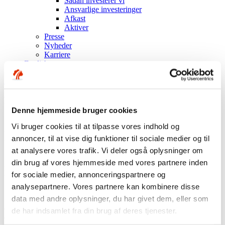
Sådan investerer vi
Ansvarlige investeringer
Afkast
Aktiver
Presse
Nyheder
Karriere
English
Log på Min side med MitID
Log på som virksomhed
Ny milliardinvestering i motorveje og rastepladser
Denne hjemmeside bruger cookies
Industriens Pension gennemfører tre nye transportrelaterede
Vi bruger cookies til at tilpasse vores indhold og
investeringer i infrastruktur for i alt 1,1 mia. kr.
20.06.17
annoncer, til at vise dig funktioner til sociale medier og til
at analysere vores trafik. Vi deler også oplysninger om
Industriens Pension udbygger nu porteføljen af infrastruktur med tre
din brug af vores hjemmeside med vores partnere inden
nye investeringer i rastepladser i England og motorveje i USA og
Portugal.
for sociale medier, annonceringspartnere og
analysepartnere. Vores partnere kan kombinere disse
Investeringerne på 1,1 mia. kr. er placeret i betalingsmotorvejen
data med andre oplysninger, du har givet dem, eller som
Northwest Parkway i USA, i OPP-motorvejene Norte Litoral og Via
do Infante i Portugal samt i rastepladsoperatøren Welcome Break,
de har indsamlet fra din brug af deres tjenester.
der har 36 rastepladser i England.