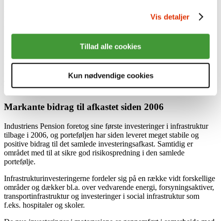
Med de nye investeringer har Industriens Pension nu investeringer i
Vis detaljer
infrastruktur på i alt 17 mia. kr. svarende til ca. 11 pct. af den
samlede portefølje.
”Motorvejene og rastepladserne leverer stabile og langsigtede
Tillad alle cookies
pengestrømme med høj grad af inflationsbeskyttelse og begrænset
markedseksponering. Det er investeringer med lav risiko, der vil
give vores medlemmer et attraktivt og inflationsjusteret afkast,” siger
Kun nødvendige cookies
Jan Østergaard, chef for unoterede investeringer i Industriens
Pension.
Markante bidrag til afkastet siden 2006
Industriens Pension foretog sine første investeringer i infrastruktur
tilbage i 2006, og porteføljen har siden leveret meget stabile og
positive bidrag til det samlede investeringsafkast. Samtidig er
området med til at sikre god risikospredning i den samlede
portefølje.
Infrastrukturinvesteringerne fordeler sig på en række vidt forskellige
områder og dækker bl.a. over vedvarende energi, forsyningsaktiver,
transportinfrastruktur og investeringer i social infrastruktur som
f.eks. hospitaler og skoler.