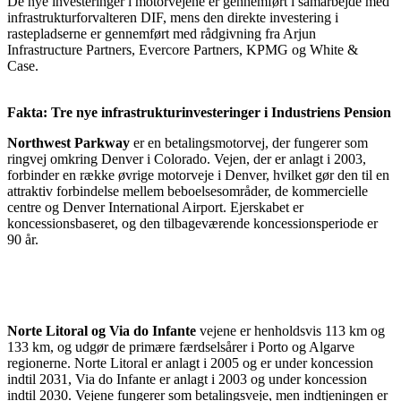
De nye investeringer i motorvejene er gennemført i samarbejde med
infrastrukturforvalteren DIF, mens den direkte investering i
rastepladserne er gennemført med rådgivning fra Arjun
Infrastructure Partners, Evercore Partners, KPMG og White &
Case.
Fakta: Tre nye infrastrukturinvesteringer i Industriens Pension
Northwest Parkway
er en betalingsmotorvej, der fungerer som
ringvej omkring Denver i Colorado. Vejen, der er anlagt i 2003,
forbinder en række øvrige motorveje i Denver, hvilket gør den til en
attraktiv forbindelse mellem beboelsesområder, de kommercielle
centre og Denver International Airport. Ejerskabet er
koncessionsbaseret, og den tilbageværende koncessionsperiode er
90 år.
Norte Litoral og Via do Infante
vejene er henholdsvis 113 km og
133 km, og udgør de primære færdselsårer i Porto og Algarve
regionerne. Norte Litoral er anlagt i 2005 og er under koncession
indtil 2031, Via do Infante er anlagt i 2003 og under koncession
indtil 2030. Vejene fungerer som betalingsveje, men indtjeningen er