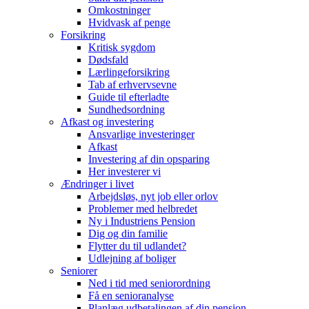
Omkostninger
Hvidvask af penge
Forsikring
Kritisk sygdom
Dødsfald
Lærlingeforsikring
Tab af erhvervsevne
Guide til efterladte
Sundhedsordning
Afkast og investering
Ansvarlige investeringer
Afkast
Investering af din opsparing
Her investerer vi
Ændringer i livet
Arbejdsløs, nyt job eller orlov
Problemer med helbredet
Ny i Industriens Pension
Dig og din familie
Flytter du til udlandet?
Udlejning af boliger
Seniorer
Ned i tid med seniorordning
Få en senioranalyse
Planlæg udbetalingen af din pension