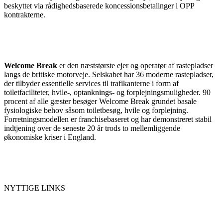
beskyttet via rådighedsbaserede koncessionsbetalinger i OPP
kontrakterne.
Welcome Break
er den næststørste ejer og operatør af rastepladser
langs de britiske motorveje. Selskabet har 36 moderne rastepladser,
der tilbyder essentielle services til trafikanterne i form af
toiletfaciliteter, hvile-, optanknings- og forplejningsmuligheder. 90
procent af alle gæster besøger Welcome Break grundet basale
fysiologiske behov såsom toiletbesøg, hvile og forplejning.
Forretningsmodellen er franchisebaseret og har demonstreret stabil
indtjening over de seneste 20 år trods to mellemliggende
økonomiske kriser i England.
NYTTIGE LINKS