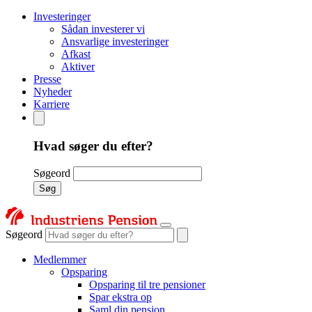
Investeringer
Sådan investerer vi
Ansvarlige investeringer
Afkast
Aktiver
Presse
Nyheder
Karriere
Hvad søger du efter?
Søgeord
Søg
Søgeord
Medlemmer
Opsparing
Opsparing til tre pensioner
Spar ekstra op
Saml din pension