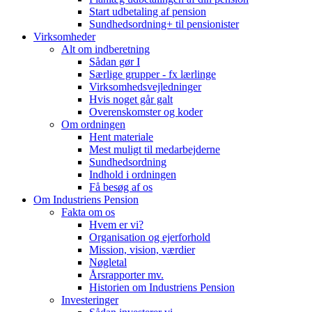
Start udbetaling af pension
Sundhedsordning+ til pensionister
Virksomheder
Alt om indberetning
Sådan gør I
Særlige grupper - fx lærlinge
Virksomhedsvejledninger
Hvis noget går galt
Overenskomster og koder
Om ordningen
Hent materiale
Mest muligt til medarbejderne
Sundhedsordning
Indhold i ordningen
Få besøg af os
Om Industriens Pension
Fakta om os
Hvem er vi?
Organisation og ejerforhold
Mission, vision, værdier
Nøgletal
Årsrapporter mv.
Historien om Industriens Pension
Investeringer