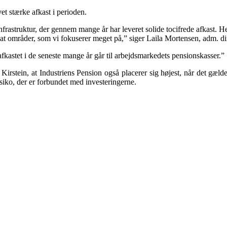
et stærke afkast i perioden.
nfrastruktur, der gennem mange år har leveret solide tocifrede afkast. He
ortsat områder, som vi fokuserer meget på,” siger Laila Mortensen, adm. 
kastet i de seneste mange år går til arbejdsmarkedets pensionskasser.”
Kirstein, at Industriens Pension også placerer sig højest, når det gæld
risiko, der er forbundet med investeringerne.