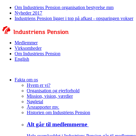
Om Industriens Pension organisation bestyrelse mm
Nyheder 2017
Industriens Pension ligger i top på afkast - opsparingen vokser
Medlemmer
Virksomheder
Om Industriens Pension
English
Fakta om os
Hvem er vi?
Organisation og ejerforhold
Mission, vision, værdier
Nøgletal
Årsrapporter mv.
Historien om Industriens Pension
Alt går til medlemmerne
Hele overskuddet i Industriens Pension går til medlemme