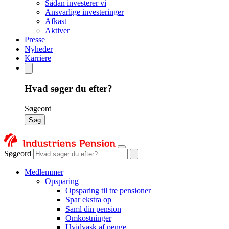
Sådan investerer vi
Ansvarlige investeringer
Afkast
Aktiver
Presse
Nyheder
Karriere
Hvad søger du efter?
Søgeord
Søg
Søgeord
Medlemmer
Opsparing
Opsparing til tre pensioner
Spar ekstra op
Saml din pension
Omkostninger
Hvidvask af penge