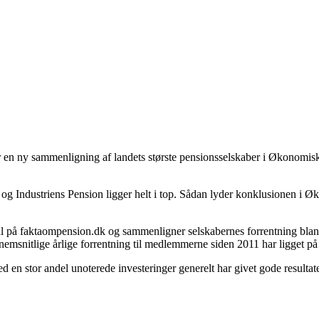
iser en ny sammenligning af landets største pensionsselskaber i Økonomi
t, og Industriens Pension ligger helt i top. Sådan lyder konklusionen i
å faktaompension.dk og sammenligner selskabernes forrentning blandt 
emsnitlige årlige forrentning til medlemmerne siden 2011 har ligget på
 en stor andel unoterede investeringer generelt har givet gode resulta