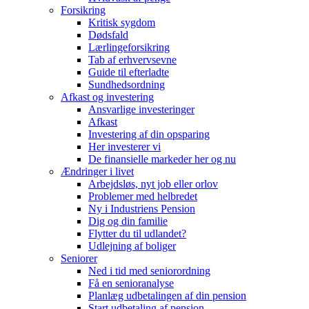
Forsikring
Kritisk sygdom
Dødsfald
Lærlingeforsikring
Tab af erhvervsevne
Guide til efterladte
Sundhedsordning
Afkast og investering
Ansvarlige investeringer
Afkast
Investering af din opsparing
Her investerer vi
De finansielle markeder her og nu
Ændringer i livet
Arbejdsløs, nyt job eller orlov
Problemer med helbredet
Ny i Industriens Pension
Dig og din familie
Flytter du til udlandet?
Udlejning af boliger
Seniorer
Ned i tid med seniorordning
Få en senioranalyse
Planlæg udbetalingen af din pension
Start udbetaling af pension