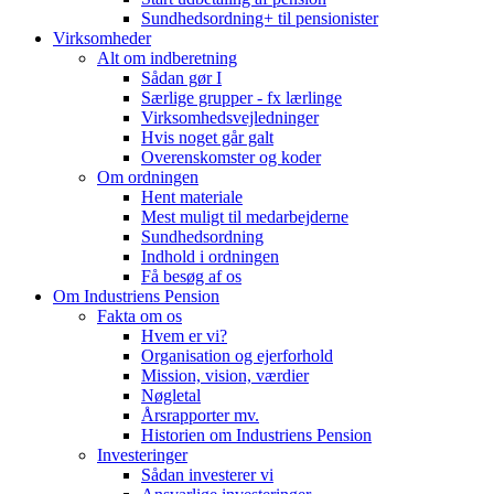
Sundhedsordning+ til pensionister
Virksomheder
Alt om indberetning
Sådan gør I
Særlige grupper - fx lærlinge
Virksomhedsvejledninger
Hvis noget går galt
Overenskomster og koder
Om ordningen
Hent materiale
Mest muligt til medarbejderne
Sundhedsordning
Indhold i ordningen
Få besøg af os
Om Industriens Pension
Fakta om os
Hvem er vi?
Organisation og ejerforhold
Mission, vision, værdier
Nøgletal
Årsrapporter mv.
Historien om Industriens Pension
Investeringer
Sådan investerer vi