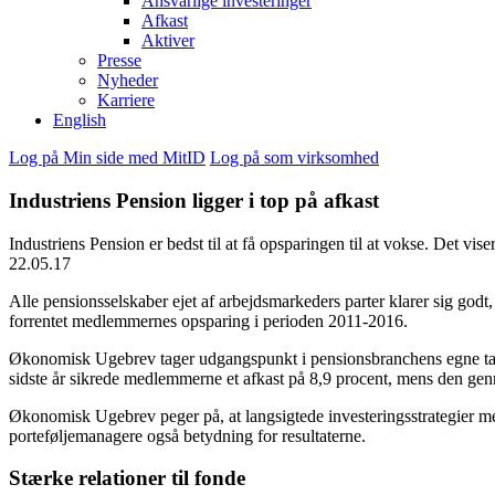
Ansvarlige investeringer
Afkast
Aktiver
Presse
Nyheder
Karriere
English
Log på Min side med MitID
Log på som virksomhed
Industriens Pension ligger i top på afkast
Industriens Pension er bedst til at få opsparingen til at vokse. Det v
22.05.17
Alle pensionsselskaber ejet af arbejdsmarkeders parter klarer sig god
forrentet medlemmernes opsparing i perioden 2011-2016.
Økonomisk Ugebrev tager udgangspunkt i pensionsbranchens egne tal p
sidste år sikrede medlemmerne et afkast på 8,9 procent, mens den genn
Økonomisk Ugebrev peger på, at langsigtede investeringsstrategier med
porteføljemanagere også betydning for resultaterne.
Stærke relationer til fonde