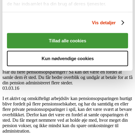
Sådan investerer vi
de har indsamlet fra din brug af deres tjenester.
Ansvarlige investeringer
Afkast
Aktiver
Presse
Vis detaljer
Nyheder
Karriere
English
Tillad alle cookies
Log på Min side med MitID
Log på som virksomhed
Kun nødvendige cookies
Få overblik og flere penge, når du samler pensionen
Har du flere pensionsopsparinger? Så kan det være en fordel at
samle dem ét sted. Du får bedre overblik og undgår at betale for at få
din pension administreret flere steder.
03.03.16
I et aktivt og omskifteligt arbejdsliv kan pensionsopsparingen hurtigt
blive fordelt på flere pensionsselskaber, og har du samtidig en eller
flere private pensionsopsparinger i spil, kan det være svært at bevare
overblikket. Derfor kan det være en fordel at samle opsparingen ét
sted. Du får meget nemmere ved at holde øje med, hvor meget din
pension vokser, og ikke mindst kan du spare omkostninger til
administration.