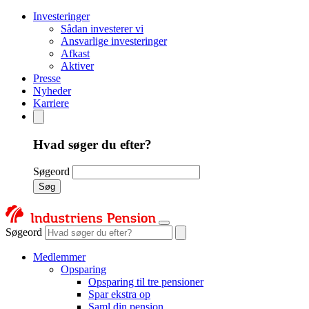
Investeringer
Sådan investerer vi
Ansvarlige investeringer
Afkast
Aktiver
Presse
Nyheder
Karriere
Hvad søger du efter?
Søgeord
Søg
Søgeord
Medlemmer
Opsparing
Opsparing til tre pensioner
Spar ekstra op
Saml din pension