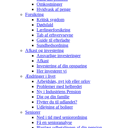
Omkostninger
Hvidvask af penge
Forsikring
Kritisk sygdom
Dødsfald
Lærlingeforsikring
Tab af erhvervsevne
Guide til efterladte
Sundhedsordning
Afkast og investering
Ansvarlige investeringer
Afkast
Investering af din opsparing
Her investerer vi
Ændringer i livet
Arbejdsløs, nyt job eller orlov
Problemer med helbredet
Ny i Industriens Pension
Dig og din familie
Flytter du til udlandet?
Udlejning af boliger
Seniorer
Ned i tid med seniorordning
Få en senioranalyse
Planlæg udbetalingen af din pension