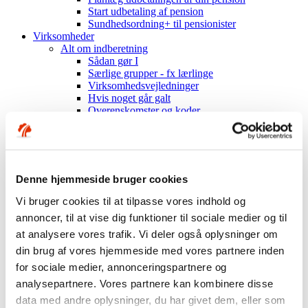
Start udbetaling af pension
Sundhedsordning+ til pensionister
Virksomheder
Alt om indberetning
Sådan gør I
Særlige grupper - fx lærlinge
Virksomhedsvejledninger
Hvis noget går galt
Overenskomster og koder
Om ordningen
Hent materiale
Mest muligt til medarbejderne
Sundhedsordning
Indhold i ordningen
Denne hjemmeside bruger cookies
Få besøg af os
Om Industriens Pension
Vi bruger cookies til at tilpasse vores indhold og
Fakta om os
annoncer, til at vise dig funktioner til sociale medier og til
Hvem er vi?
at analysere vores trafik. Vi deler også oplysninger om
Organisation og ejerforhold
Mission, vision, værdier
din brug af vores hjemmeside med vores partnere inden
Nøgletal
for sociale medier, annonceringspartnere og
Årsrapporter mv.
analysepartnere. Vores partnere kan kombinere disse
Historien om Industriens Pension
Investeringer
data med andre oplysninger, du har givet dem, eller som