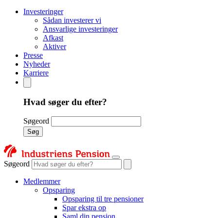
Investeringer
Sådan investerer vi
Ansvarlige investeringer
Afkast
Aktiver
Presse
Nyheder
Karriere
Hvad søger du efter?
Søgeord
Søg
Søgeord
Medlemmer
Opsparing
Opsparing til tre pensioner
Spar ekstra op
Saml din pension