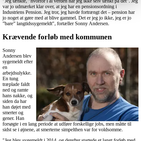
"Jeg tænkte, ”hvorfor i al verden har jeg ikke selv tænkt på det”. Jeg
var jo udmærket klar over, at jeg har en pensionsordning i
Industriens Pension. Jeg tror, jeg havde fortrængt det – pension har
jo noget at gøre med at blive gammel. Det er jeg jo ikke, jeg er jo
”bare” langtidssygemeldt", fortæller Sonny Andersen.
Krævende forløb med kommunen
Sonny
Andersen blev
sygemeldt efter
en
arbejdsulykke.
En tung
træplade faldt
ned og ramte
hans nakke, og
siden da har
han døjet med
smerter og
gener. Han
forsøgte i en lang periode at udføre forskellige jobs, men måtte til
sidst se i øjnene, at smerterne simpelthen var for voldsomme.
"Jeg blev sygemeldt i 2014, og derefter startede et langt forløb med