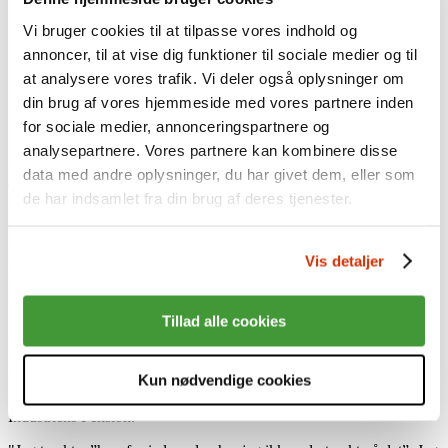
Investeringer
Sådan investerer vi
Vi bruger cookies til at tilpasse vores indhold og
Ansvarlige investeringer
annoncer, til at vise dig funktioner til sociale medier og til
Afkast
Aktiver
at analysere vores trafik. Vi deler også oplysninger om
Presse
din brug af vores hjemmeside med vores partnere inden
Nyheder
for sociale medier, annonceringspartnere og
Karriere
English
analysepartnere. Vores partnere kan kombinere disse
data med andre oplysninger, du har givet dem, eller som
Log på Min side med MitID
Log på som virksomhed
de har indsamlet fra din brug af deres tjenester.
Langtidssyg glemte at få sine penge
Langtidssyge Sonny Andersen er en ud af de godt to tusinde
Vis detaljer
medlemmer, som siden februar i år har fået brev om, at de kan have
ret til en forsikringsudbetaling fra Industriens Pension.
13.04.16
Tillad alle cookies
I begyndelsen af februar modtog 48-årige Sonny Andersen et brev
fra Styrelsen for Arbejdsmarked og Rekruttering (STAR). Brevet
Kun nødvendige cookies
indeholdt en opfordring til at kontakte Industriens Pension, da han er
langtidssygemeldt og måske kunne have ret til en udbetaling fra
Industriens Pension.