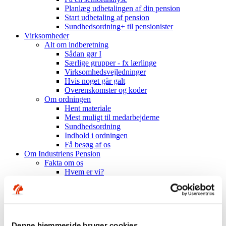
Planlæg udbetalingen af din pension
Start udbetaling af pension
Sundhedsordning+ til pensionister
Virksomheder
Alt om indberetning
Sådan gør I
Særlige grupper - fx lærlinge
Virksomhedsvejledninger
Hvis noget går galt
Overenskomster og koder
Om ordningen
Hent materiale
Mest muligt til medarbejderne
Sundhedsordning
Indhold i ordningen
Få besøg af os
Om Industriens Pension
Fakta om os
Hvem er vi?
Organisation og ejerforhold
Mission, vision, værdier
Nøgletal
Årsrapporter mv.
Historien om Industriens Pension
Denne hjemmeside bruger cookies