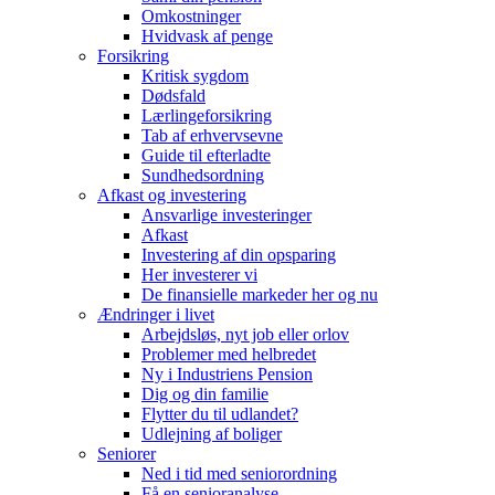
Omkostninger
Hvidvask af penge
Forsikring
Kritisk sygdom
Dødsfald
Lærlingeforsikring
Tab af erhvervsevne
Guide til efterladte
Sundhedsordning
Afkast og investering
Ansvarlige investeringer
Afkast
Investering af din opsparing
Her investerer vi
De finansielle markeder her og nu
Ændringer i livet
Arbejdsløs, nyt job eller orlov
Problemer med helbredet
Ny i Industriens Pension
Dig og din familie
Flytter du til udlandet?
Udlejning af boliger
Seniorer
Ned i tid med seniorordning
Få en senioranalyse