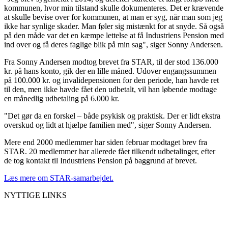
kommunen, hvor min tilstand skulle dokumenteres. Det er krævende
at skulle bevise over for kommunen, at man er syg, når man som jeg
ikke har synlige skader. Man føler sig mistænkt for at snyde. Så også
på den måde var det en kæmpe lettelse at få Industriens Pension med
ind over og få deres faglige blik på min sag", siger Sonny Andersen.
Fra Sonny Andersen modtog brevet fra STAR, til der stod 136.000
kr. på hans konto, gik der en lille måned. Udover engangssummen
på 100.000 kr. og invalidepensionen for den periode, han havde ret
til den, men ikke havde fået den udbetalt, vil han løbende modtage
en månedlig udbetaling på 6.000 kr.
"Det gør da en forskel – både psykisk og praktisk. Der er lidt ekstra
overskud og lidt at hjælpe familien med", siger Sonny Andersen.
Mere end 2000 medlemmer har siden februar modtaget brev fra
STAR. 20 medlemmer har allerede fået tilkendt udbetalinger, efter
de tog kontakt til Industriens Pension på baggrund af brevet.
Læs mere om STAR-samarbejdet
.
NYTTIGE LINKS