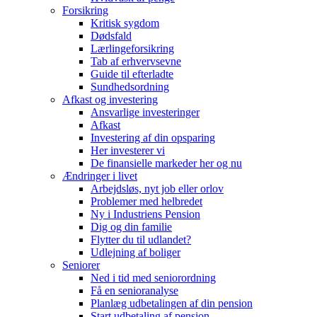
Forsikring
Kritisk sygdom
Dødsfald
Lærlingeforsikring
Tab af erhvervsevne
Guide til efterladte
Sundhedsordning
Afkast og investering
Ansvarlige investeringer
Afkast
Investering af din opsparing
Her investerer vi
De finansielle markeder her og nu
Ændringer i livet
Arbejdsløs, nyt job eller orlov
Problemer med helbredet
Ny i Industriens Pension
Dig og din familie
Flytter du til udlandet?
Udlejning af boliger
Seniorer
Ned i tid med seniorordning
Få en senioranalyse
Planlæg udbetalingen af din pension
Start udbetaling af pension