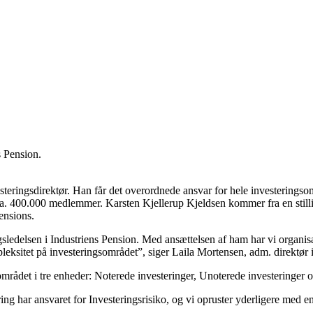
s Pension.
teringsdirektør. Han får det overordnede ansvar for hele investeringso
 ca. 400.000 medlemmer. Karsten Kjellerup Kjeldsen kommer fra en still
ensions.
ringsledelsen i Industriens Pension. Med ansættelsen af ham har vi organisa
eksitet på investeringsområdet”, siger Laila Mortensen, adm. direktør i
rådet i tre enheder: Noterede investeringer, Unoterede investeringer og
ng har ansvaret for Investeringsrisiko, og vi opruster yderligere med en