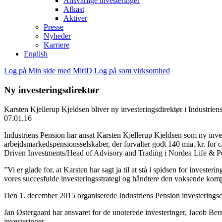
Ansvarlige investeringer
Afkast
Aktiver
Presse
Nyheder
Karriere
English
Log på Min side med MitID
Log på som virksomhed
Ny investeringsdirektør
Karsten Kjellerup Kjeldsen bliver ny investeringsdirektør i Industrien
07.01.16
Industriens Pension har ansat Karsten Kjellerup Kjeldsen som ny inves
arbejdsmarkedspensionsselskaber, der forvalter godt 140 mia. kr. for
Driven Investments/Head of Advisory and Trading i Nordea Life & P
”Vi er glade for, at Karsten har sagt ja til at stå i spidsen for investe
vores succesfulde investeringsstrategi og håndtere den voksende kompl
Den 1. december 2015 organiserede Industriens Pension investeringsom
Jan Østergaard har ansvaret for de unoterede investeringer, Jacob Berri
investeringer.