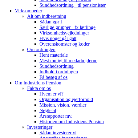
Sundhedsordning+ til pensionister
Virksomheder
Alt om indberetning
Sådan gør I
Særlige grupper - fx lærlinge
Virksomhedsvejledninger
Hvis noget går galt
Overenskomster og koder
Om ordningen
Hent materiale
Mest muligt til medarbejderne
Sundhedsordning
Indhold i ordningen
Få besøg af os
Om Industriens Pension
Fakta om os
Hvem er vi?
Organisation og ejerforhold
Mission, vision, værdier
Nøgletal
Årsrapporter mv.
Historien om Industriens Pension
Investeringer
Sådan investerer vi