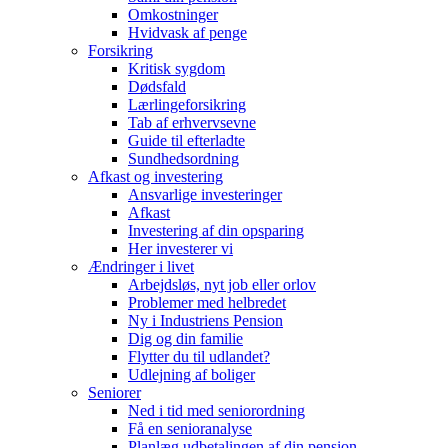
Omkostninger
Hvidvask af penge
Forsikring
Kritisk sygdom
Dødsfald
Lærlingeforsikring
Tab af erhvervsevne
Guide til efterladte
Sundhedsordning
Afkast og investering
Ansvarlige investeringer
Afkast
Investering af din opsparing
Her investerer vi
Ændringer i livet
Arbejdsløs, nyt job eller orlov
Problemer med helbredet
Ny i Industriens Pension
Dig og din familie
Flytter du til udlandet?
Udlejning af boliger
Seniorer
Ned i tid med seniorordning
Få en senioranalyse
Planlæg udbetalingen af din pension