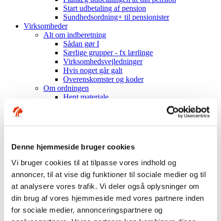
Start udbetaling af pension
Sundhedsordning+ til pensionister
Virksomheder
Alt om indberetning
Sådan gør I
Særlige grupper - fx lærlinge
Virksomhedsvejledninger
Hvis noget går galt
Overenskomster og koder
Om ordningen
Hent materiale
Mest muligt til medarbejderne
Sundhedsordning
Indhold i ordningen
Få besøg af os
Om Industriens Pension
Denne hjemmeside bruger cookies
Fakta om os
Hvem er vi?
Vi bruger cookies til at tilpasse vores indhold og
Organisation og ejerforhold
annoncer, til at vise dig funktioner til sociale medier og til
Mission, vision, værdier
at analysere vores trafik. Vi deler også oplysninger om
Nøgletal
Årsrapporter mv.
din brug af vores hjemmeside med vores partnere inden
Historien om Industriens Pension
for sociale medier, annonceringspartnere og
Investeringer