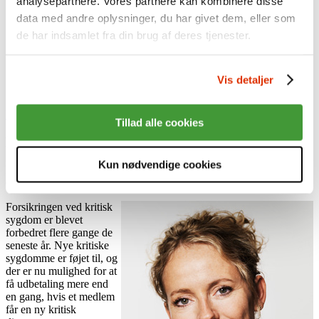
analysepartnere. Vores partnere kan kombinere disse
Sådan investerer vi
Ansvarlige investeringer
data med andre oplysninger, du har givet dem, eller som
Afkast
de har indsamlet fra din brug af deres tjenester.
Aktiver
Presse
Nyheder
Karriere
Vis detaljer
English
Log på Min side med MitID
Log på som virksomhed
Tillad alle cookies
Bliv syg uden at økonomien segner
Kun nødvendige cookies
Nye forbedringer af forsikringen ved visse kritiske sygdomme
02.02.16
Forsikringen ved kritisk
sygdom er blevet
forbedret flere gange de
seneste år. Nye kritiske
sygdomme er føjet til, og
der er nu mulighed for at
få udbetaling mere end
en gang, hvis et medlem
får en ny kritisk