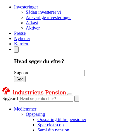
Investeringer
Sådan investerer vi
Ansvarlige investeringer
Afkast
Aktiver
Presse
Nyheder
Karriere
Hvad søger du efter?
Søgeord
Søg
Søgeord
Medlemmer
Opsparing
Opsparing til tre pensioner
Spar ekstra op
Saml din pension