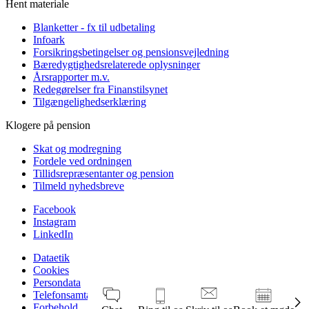
Hent materiale
Blanketter - fx til udbetaling
Infoark
Forsikringsbetingelser og pensionsvejledning
Bæredygtighedsrelaterede oplysninger
Årsrapporter m.v.
Redegørelser fra Finanstilsynet
Tilgængelighedserklæring
Klogere på pension
Skat og modregning
Fordele ved ordningen
Tillidsrepræsentanter og pension
Tilmeld nyhedsbreve
Facebook
Instagram
LinkedIn
Dataetik
Cookies
Persondata
Telefonsamtaler
Forbehold