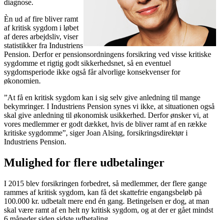
diagnose.
Èn ud af fire bliver ramt
af kritisk sygdom i løbet
af deres arbejdsliv, viser
statistikker fra Industriens
Pension. Derfor er pensionsordningens forsikring ved visse kritiske
sygdomme et rigtig godt sikkerhedsnet, så en eventuel
sygdomsperiode ikke også får alvorlige konsekvenser for
økonomien.
”At få en kritisk sygdom kan i sig selv give anledning til mange
bekymringer. I Industriens Pension synes vi ikke, at situationen også
skal give anledning til økonomisk usikkerhed. Derfor ønsker vi, at
vores medlemmer er godt dækket, hvis de bliver ramt af en række
kritiske sygdomme”, siger Joan Alsing, forsikringsdirektør i
Industriens Pension.
Mulighed for flere udbetalinger
I 2015 blev forsikringen forbedret, så medlemmer, der flere gange
rammes af kritisk sygdom, kan få det skattefrie engangsbeløb på
100.000 kr. udbetalt mere end én gang. Betingelsen er dog, at man
skal være ramt af en helt ny kritisk sygdom, og at der er gået mindst
6 måneder siden sidste udbetaling.