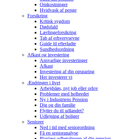
Omkostninger
Hvidvask af penge
Forsikring
Kritisk sygdom
Dødsfald
Lærlingeforsikring
Tab af erhvervsevne
Guide til efterladte
Sundhedsordning
Afkast og investering
Ansvarlige investeringer
Afkast
Investering af din opsparing
Her investerer vi
Ændringer i livet
Arbejdsløs, nyt job eller orlov
Problemer med helbredet
Ny i Industriens Pension
Dig og din familie
Flytter du til udlandet?
Udlejning af boliger
Seniorer
Ned i tid med seniorordning
Få en senioranalyse
Planlæg udbetalingen af din pension