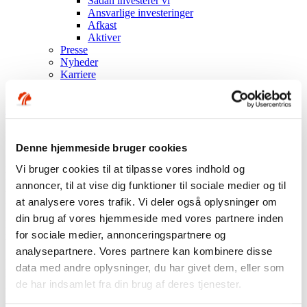
Sådan investerer vi
Ansvarlige investeringer
Afkast
Aktiver
Presse
Nyheder
Karriere
English
Log på Min side med MitID
Log på som virksomhed
Industriens Pension flot igennem første halvår
Denne hjemmeside bruger cookies
Aktiv investeringsstrategi sikrer merafkast på 1,5 mia. kroner, mens
Vi bruger cookies til at tilpasse vores indhold og
højere beskæftigelse i industrien giver medlemsfremgang og højere
annoncer, til at vise dig funktioner til sociale medier og til
indbetalinger.
25.08.15
at analysere vores trafik. Vi deler også oplysninger om
din brug af vores hjemmeside med vores partnere inden
Meget er gået i den
for sociale medier, annonceringspartnere og
rigtige retning for
Industriens Pension i
analysepartnere. Vores partnere kan kombinere disse
første halvår af 2015.
data med andre oplysninger, du har givet dem, eller som
Der var
de har indsamlet fra din brug af deres tjenester.
medlemsfremgang,
indbetalingerne var hele