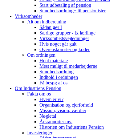
Start udbetaling af pension
Sundhedsordning+ til pensionister
Virksomheder
Alt om indberetning
Sådan gør I
Særlige grupper - fx lærlinge
Virksomhedsvejledninger
Hvis noget går galt
Overenskomster og koder
Om ordningen
Hent materiale
Mest muligt til medarbejderne
Sundhedsordning
Indhold i ordningen
Få besøg af os
Om Industriens Pension
Fakta om os
Hvem er vi?
Organisation og ejerforhold
Mission, vision, værdier
Nøgletal
Årsrapporter mv.
Historien om Industriens Pension
Investeringer