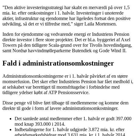
”Den aktive investeringsstrategi har skabt en merværdi på over 1,5
mia. kr. efter omkostninger i 1. halvår. Investeringer i unoterede
aktier, infrastruktur og ejendomme har ligeledes fortsat den positive
udvikling, så det er vi tilfredse med,” siger Laila Mortensen.
Inden for ejendomme og vedvarende energi er Industriens Pension
direkte investor i flere store projekter. Det er bl.a. byggeriet af Axel
Towers på den tidligere Scala-grund over for Tivolis hovedindgang,
samt Nordsø havvindmølleparkerne Butendiek og Gode Wind II.
Fald i administrationsomkostninger
Administrationsomkostningerne er i 1. halvår påvirket af en større
momsrefusion. Det sker efter Industriens Pension har fået medhold i,
at selskabet var berettiget til momsfritagelse i forbindelse med
tidligere ydelser købt af ATP Pensionsservice.
Disse penge vil blive ført tilbage til medlemmerne og komme dem
direkte til gode i form af lavere administrationsomkostninger.
Det samlede antal medlemmer efter 1. halvår er godt 397.000
mod knap 393.000 i 2014.
Indbetalingerne for 1. halvår udgjorde 3.872 mia. kr. efter
arbejdsmarkedsbidrag mod 3.631 mia. kr. i 1. halvår 2014.