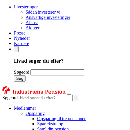
Investeringer
Sådan investerer vi
Ansvarlige investeringer
Afkast
Aktiver
Presse
Nyheder
Karriere
Hvad søger du efter?
Søgeord
Søg
Søgeord
Medlemmer
Opsparing
Opsparing til tre pensioner
Spar ekstra op
Saml din pension