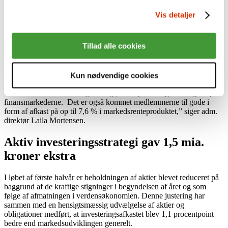
241 mio. kr. højere end i
samme periode sidste år,
Vis detaljer
og trods turbulens på
finansmarkederne i 2.
kvartal er der samlet
Tillad alle cookies
skabt et afkast på 5,8 % (før skat).
”Vi er tilfredse med udviklingen efter første halvår og forventer de
samlede indbetalinger vil lande på ca. 7 mia. kr. i 2015.
Kun nødvendige cookies
Investeringsafkast blev 7,4 mia. kr., hvilket viser, at vi har en
værdiskabende investeringsstrategi, der tilpasser sig udsvingene på
finansmarkederne. Det er også kommet medlemmerne til gode i
form af afkast på op til 7,6 % i markedsrenteproduktet,” siger adm.
direktør Laila Mortensen.
Aktiv investeringsstrategi gav 1,5 mia.
kroner ekstra
I løbet af første halvår er beholdningen af aktier blevet reduceret på
baggrund af de kraftige stigninger i begyndelsen af året og som
følge af afmatningen i verdensøkonomien. Denne justering har
sammen med en hensigtsmæssig udvælgelse af aktier og
obligationer medført, at investeringsafkastet blev 1,1 procentpoint
bedre end markedsudviklingen generelt.