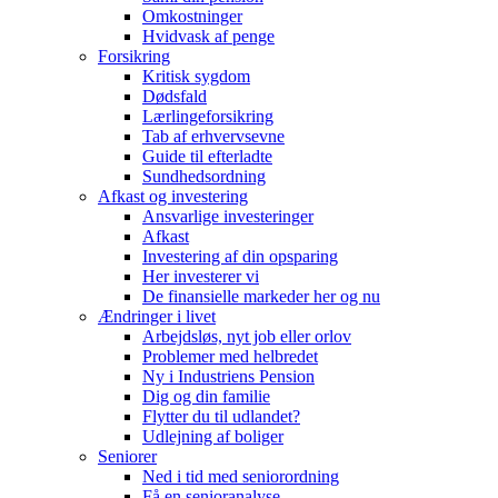
Omkostninger
Hvidvask af penge
Forsikring
Kritisk sygdom
Dødsfald
Lærlingeforsikring
Tab af erhvervsevne
Guide til efterladte
Sundhedsordning
Afkast og investering
Ansvarlige investeringer
Afkast
Investering af din opsparing
Her investerer vi
De finansielle markeder her og nu
Ændringer i livet
Arbejdsløs, nyt job eller orlov
Problemer med helbredet
Ny i Industriens Pension
Dig og din familie
Flytter du til udlandet?
Udlejning af boliger
Seniorer
Ned i tid med seniorordning
Få en senioranalyse