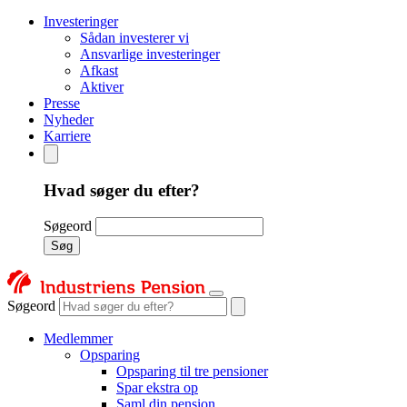
Investeringer
Sådan investerer vi
Ansvarlige investeringer
Afkast
Aktiver
Presse
Nyheder
Karriere
Hvad søger du efter?
Søgeord
Søg
Søgeord
Medlemmer
Opsparing
Opsparing til tre pensioner
Spar ekstra op
Saml din pension