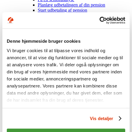
Planlæg udbetalingen af din pension
Start udbetaling af pension
Sundhedsordning+ til pensionister
Virksomheder
Alt om indberetning
Sådan gør I
Særlige grupper - fx lærlinge
Denne hjemmeside bruger cookies
Virksomhedsvejledninger
Hvis noget går galt
Vi bruger cookies til at tilpasse vores indhold og
Overenskomster og koder
annoncer, til at vise dig funktioner til sociale medier og til
Om ordningen
Hent materiale
at analysere vores trafik. Vi deler også oplysninger om
Mest muligt til medarbejderne
din brug af vores hjemmeside med vores partnere inden
Sundhedsordning
for sociale medier, annonceringspartnere og
Indhold i ordningen
Få besøg af os
analysepartnere. Vores partnere kan kombinere disse
Om Industriens Pension
data med andre oplysninger, du har givet dem, eller som
Fakta om os
de har indsamlet fra din brug af deres tjenester.
Hvem er vi?
Organisation og ejerforhold
Mission, vision, værdier
Nøgletal
Vis detaljer
Årsrapporter mv.
Historien om Industriens Pension