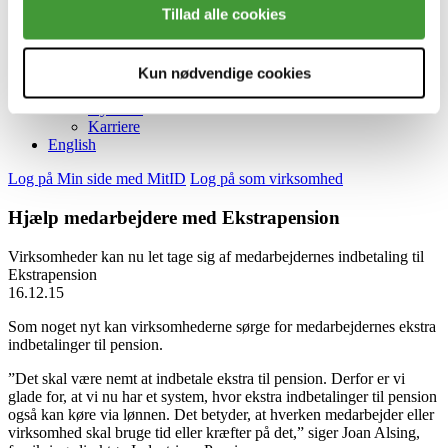
Investeringer
Tillad alle cookies
Sådan investerer vi
Ansvarlige investeringer
Afkast
Kun nødvendige cookies
Aktiver
Presse
Nyheder
Karriere
English
Log på Min side med MitID
Log på som virksomhed
Hjælp medarbejdere med Ekstrapension
Virksomheder kan nu let tage sig af medarbejdernes indbetaling til
Ekstrapension
16.12.15
Som noget nyt kan virksomhederne sørge for medarbejdernes ekstra
indbetalinger til pension.
”Det skal være nemt at indbetale ekstra til pension. Derfor er vi
glade for, at vi nu har et system, hvor ekstra indbetalinger til pension
også kan køre via lønnen. Det betyder, at hverken medarbejder eller
virksomhed skal bruge tid eller kræfter på det,” siger Joan Alsing,