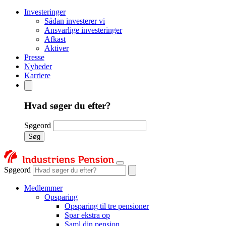
Investeringer
Sådan investerer vi
Ansvarlige investeringer
Afkast
Aktiver
Presse
Nyheder
Karriere
Hvad søger du efter?
Søgeord
Søg
Søgeord
Medlemmer
Opsparing
Opsparing til tre pensioner
Spar ekstra op
Saml din pension