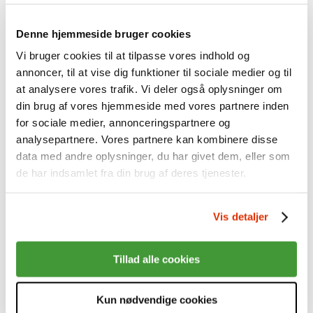
Planlæg udbetalingen af din pension
Start udbetaling af pension
Denne hjemmeside bruger cookies
Sundhedsordning+ til pensionister
Virksomheder
Vi bruger cookies til at tilpasse vores indhold og
Alt om indberetning
annoncer, til at vise dig funktioner til sociale medier og til
Sådan gør I
Særlige grupper - fx lærlinge
at analysere vores trafik. Vi deler også oplysninger om
Virksomhedsvejledninger
din brug af vores hjemmeside med vores partnere inden
Hvis noget går galt
for sociale medier, annonceringspartnere og
Overenskomster og koder
Om ordningen
analysepartnere. Vores partnere kan kombinere disse
Hent materiale
data med andre oplysninger, du har givet dem, eller som
Mest muligt til medarbejderne
de har indsamlet fra din brug af deres tjenester.
Sundhedsordning
Indhold i ordningen
Få besøg af os
Om Industriens Pension
Vis detaljer
Fakta om os
Hvem er vi?
Organisation og ejerforhold
Tillad alle cookies
Mission, vision, værdier
Nøgletal
Årsrapporter mv.
Kun nødvendige cookies
Historien om Industriens Pension