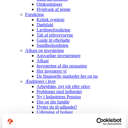
Omkostninger
Hvidvask af penge
Forsikring
Kritisk sygdom
Dødsfald
Lærlingeforsikring
Tab af erhvervsevne
Guide til efterladte
Sundhedsordning
Afkast og investering
Ansvarlige investeringer
Afkast
Investering af din opsparing
Her investerer vi
De finansielle markeder her og nu
Ændringer i livet
Arbejdsløs, nyt job eller orlov
Problemer med helbredet
Ny i Industriens Pension
Dig og din familie
Flytter du til udlandet?
Udlejning af boliger
Seniorer
Ned i tid med seniorordning
Få en senioranalyse