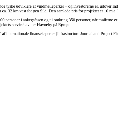
de tyske udviklere af vindmølleparker – og investorerne er, udover In
a. 32 km vest for øen Sild. Den samlede pris for projektet er 10 mia. 
00 personer i anlægsfasen og til omkring 350 personer, når møllerne er
ojektets servicehavn er Havneby på Rømø.
’ af internationale finanseksperter (Infrastructure Journal and Project 