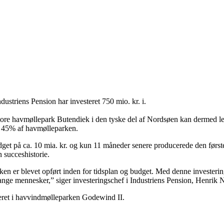
striens Pension har investeret 750 mio. kr. i.
 store havmøllepark Butendiek i den tyske del af Nordsøen kan dermed l
en 45% af havmølleparken.
get på ca. 10 mia. kr. og kun 11 måneder senere producerede den første
n succeshistorie.
ken er blevet opført inden for tidsplan og budget. Med denne investerin
 mange mennesker,” siger investeringschef i Industriens Pension, Henrik
eret i havvindmølleparken Godewind II.