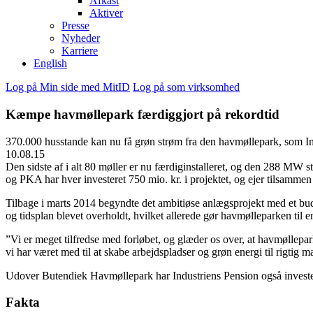
Afkast
Aktiver
Presse
Nyheder
Karriere
English
Log på Min side med MitID
Log på som virksomhed
Kæmpe havmøllepark færdiggjort på rekordtid
370.000 husstande kan nu få grøn strøm fra den havmøllepark, som Indu
10.08.15
Den sidste af i alt 80 møller er nu færdiginstalleret, og den 288 MW
og PKA har hver investeret 750 mio. kr. i projektet, og ejer tilsamm
Tilbage i marts 2014 begyndte det ambitiøse anlægsprojekt med et bud
og tidsplan blevet overholdt, hvilket allerede gør havmølleparken til e
”Vi er meget tilfredse med forløbet, og glæder os over, at havmøllepar
vi har været med til at skabe arbejdspladser og grøn energi til rigtig
Udover Butendiek Havmøllepark har Industriens Pension også invest
Fakta