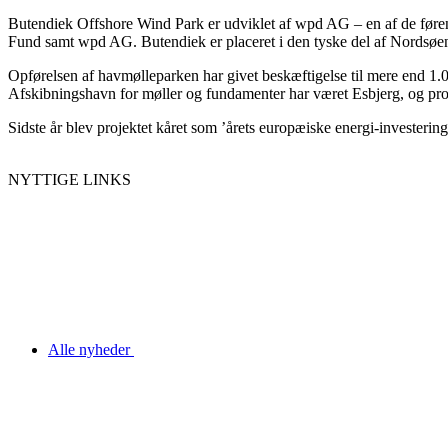
Butendiek Offshore Wind Park er udviklet af wpd AG – en af de føren
Fund samt wpd AG. Butendiek er placeret i den tyske del af Nordsøen c
Opførelsen af havmølleparken har givet beskæftigelse til mere end 1.0
Afskibningshavn for møller og fundamenter har været Esbjerg, og pr
Sidste år blev projektet kåret som ’årets europæiske energi-investering
NYTTIGE LINKS
Alle nyheder