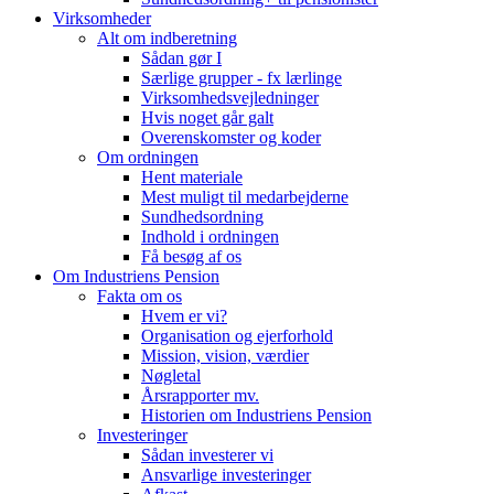
Virksomheder
Alt om indberetning
Sådan gør I
Særlige grupper - fx lærlinge
Virksomhedsvejledninger
Hvis noget går galt
Overenskomster og koder
Om ordningen
Hent materiale
Mest muligt til medarbejderne
Sundhedsordning
Indhold i ordningen
Få besøg af os
Om Industriens Pension
Fakta om os
Hvem er vi?
Organisation og ejerforhold
Mission, vision, værdier
Nøgletal
Årsrapporter mv.
Historien om Industriens Pension
Investeringer
Sådan investerer vi
Ansvarlige investeringer