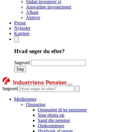
Sådan investerer vi
Ansvarlige investeringer
Afkast
Aktiver
Presse
Nyheder
Karriere
Hvad søger du efter?
Søgeord
Søg
Søgeord
Medlemmer
Opsparing
Opsparing til tre pensioner
Spar ekstra op
Saml din pension
Omkostninger
Hvidvask af penge