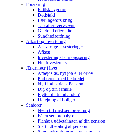
Forsikring
Kritisk sygdom
Dødsfald
Lærlingeforsikring
Tab af erhvervsevne
Guide til efterladte
Sundhedsordning
Afkast og investering
Ansvarlige investeringer
Afkast
Investering af din opsparing
Her investerer vi
Ændringer i livet
Arbejdsløs, nyt job eller orlov
Problemer med helbredet
Ny i Industriens Pension
Dig og din familie
Flytter du til udlandet?
Udlejning af boliger
Seniorer
Ned i tid med seniorordning
Få en senioranalyse
Planlæg udbetalingen af din pension
Start udbetaling af pension
Sundhedsordning+ til pensionister