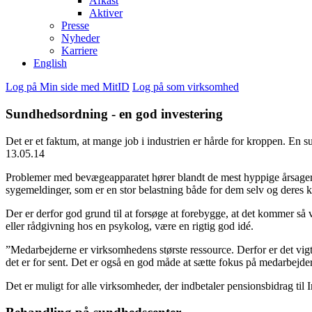
Afkast
Aktiver
Presse
Nyheder
Karriere
English
Log på Min side med MitID
Log på som virksomhed
Sundhedsordning - en god investering
Det er et faktum, at mange job i industrien er hårde for kroppen. En
13.05.14
Problemer med bevægeapparatet hører blandt de mest hyppige årsager ti
sygemeldinger, som er en stor belastning både for dem selv og deres k
Der er derfor god grund til at forsøge at forebygge, at det kommer så 
eller rådgivning hos en psykolog, være en rigtig god idé.
”Medarbejderne er virksomhedens største ressource. Derfor er det vig
det er for sent. Det er også en god måde at sætte fokus på medarbejdern
Det er muligt for alle virksomheder, der indbetaler pensionsbidrag til