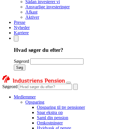
Sådan investerer vi
Ansvarlige investeringer
Afkast
Aktiver
Presse
Nyheder
Karriere
Hvad søger du efter?
Søgeord
Søg
Søgeord
Medlemmer
Opsparing
Opsparing til tre pensioner
Spar ekstra op
Saml din pension
Omkostninger
Hvidvask af penge