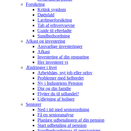
Forsikring
Kritisk sygdom
Dødsfald
Lærlingeforsikring
Tab af erhvervsevne
Guide til efterladte
Sundhedsordning
Afkast og investering
Ansvarlige investeringer
Afkast
Investering af din opsparing
Her investerer vi
Ændringer i livet
Arbejdsløs, nyt job eller orlov
Problemer med helbredet
Ny i Industriens Pension
Dig og din familie
Flytter du til udlandet?
Udlejning af boliger
Seniorer
Ned i tid med seniorordning
Få en senioranalyse
Planlæg udbetalingen af din pension
Start udbetaling af pension
Sundhedsordning+ til pensionister