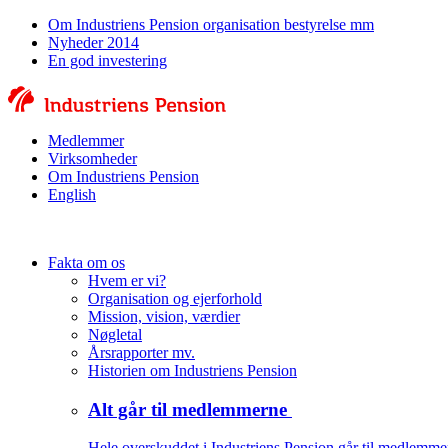
Om Industriens Pension organisation bestyrelse mm
Nyheder 2014
En god investering
Medlemmer
Virksomheder
Om Industriens Pension
English
Fakta om os
Hvem er vi?
Organisation og ejerforhold
Mission, vision, værdier
Nøgletal
Årsrapporter mv.
Historien om Industriens Pension
Alt går til medlemmerne
Hele overskuddet i Industriens Pension går til medlemme