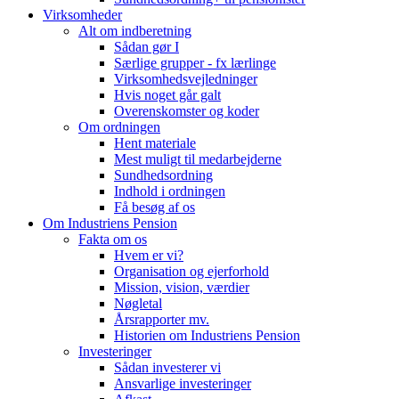
Virksomheder
Alt om indberetning
Sådan gør I
Særlige grupper - fx lærlinge
Virksomhedsvejledninger
Hvis noget går galt
Overenskomster og koder
Om ordningen
Hent materiale
Mest muligt til medarbejderne
Sundhedsordning
Indhold i ordningen
Få besøg af os
Om Industriens Pension
Fakta om os
Hvem er vi?
Organisation og ejerforhold
Mission, vision, værdier
Nøgletal
Årsrapporter mv.
Historien om Industriens Pension
Investeringer
Sådan investerer vi
Ansvarlige investeringer