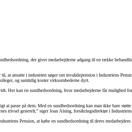
 sundhedsordning, der giver medarbejderne adgang til en række behandli
l, at ansatte i industrien søger om invalidepension i Industriens Pensi
olleger, og samtidig koster virksomhederne dyrt.
vidt. Her kan en sundhedsordning, hvor medarbejderne får mulighed for a
tigt at passe på dem. Med en sundhedsordning kan man ikke bare støtte 
es trivsel generelt,” siger Joan Alsing, forsikringsdirektør i Industrien
 Industriens Pension, at købe en sundhedsordning til deres medarbejdere.