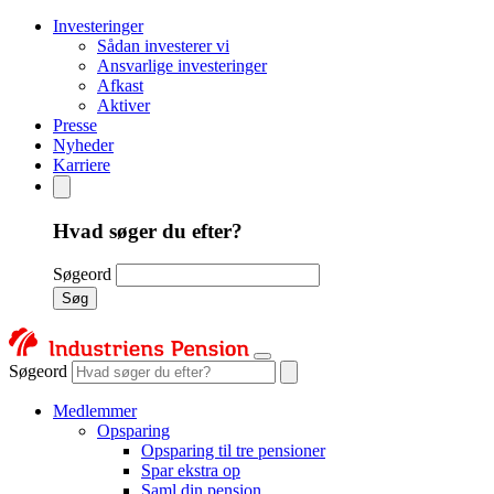
Investeringer
Sådan investerer vi
Ansvarlige investeringer
Afkast
Aktiver
Presse
Nyheder
Karriere
Hvad søger du efter?
Søgeord
Søg
Søgeord
Medlemmer
Opsparing
Opsparing til tre pensioner
Spar ekstra op
Saml din pension