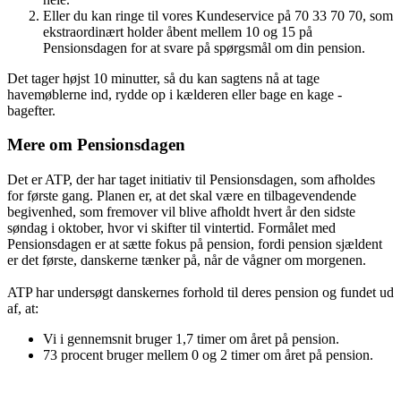
Eller du kan ringe til vores Kundeservice på 70 33 70 70, som
ekstraordinært holder åbent mellem 10 og 15 på
Pensionsdagen for at svare på spørgsmål om din pension.
Det tager højst 10 minutter, så du kan sagtens nå at tage
havemøblerne ind, rydde op i kælderen eller bage en kage -
bagefter.
Mere om Pensionsdagen
Det er ATP, der har taget initiativ til Pensionsdagen, som afholdes
for første gang. Planen er, at det skal være en tilbagevendende
begivenhed, som fremover vil blive afholdt hvert år den sidste
søndag i oktober, hvor vi skifter til vintertid. Formålet med
Pensionsdagen er at sætte fokus på pension, fordi pension sjældent
er det første, danskerne tænker på, når de vågner om morgenen.
ATP har undersøgt danskernes forhold til deres pension og fundet ud
af, at:
Vi i gennemsnit bruger 1,7 timer om året på pension.
73 procent bruger mellem 0 og 2 timer om året på pension.