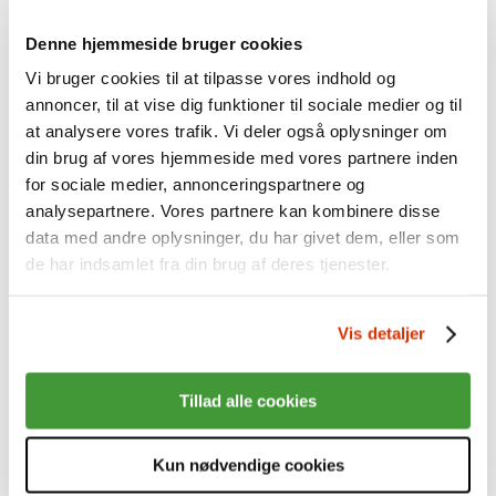
Sådan investerer vi
Ansvarlige investeringer
Afkast
Denne hjemmeside bruger cookies
Aktiver
Vi bruger cookies til at tilpasse vores indhold og
Presse
Nyheder
annoncer, til at vise dig funktioner til sociale medier og til
Karriere
at analysere vores trafik. Vi deler også oplysninger om
English
din brug af vores hjemmeside med vores partnere inden
Log på Min side med MitID
Log på som virksomhed
for sociale medier, annonceringspartnere og
analysepartnere. Vores partnere kan kombinere disse
Søndag d. 26. oktober er pensionsdag
data med andre oplysninger, du har givet dem, eller som
de har indsamlet fra din brug af deres tjenester.
Søndag den 26. oktober holder vi telefonerne åbne, fordi det er
Pensionsdag. Du kan ringe mellem kl. 10 og 15 og få svar på
spørgsmål om din pension.
14.10.14
Vis detaljer
Søndag den 26. oktober 2014 er udnævnt til Pensionsdag, fordi vi
får en ekstra time forærende, når vi skifter fra sommertid til vintertid.
Det giver os mulighed for at gøre noget af det, vi ellers aldrig synes,
Tillad alle cookies
vi har tid til – eksempelvis at tjekke vores pensionsordning.
Ved du for eksempel …
Kun nødvendige cookies
Hvor meget du har sparet op?