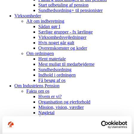
Start udbetaling af pension
Sundhedsordning+ til pensionister
Virksomheder
Alt om indberetning
Sådan gør I
Særlige grupper - fx lærlinge
Virksomhedsvejledninger
Hvis noget går galt
Overenskomster og koder
Om ordningen
Hent materiale
Mest muligt til medarbejderne
Sundhedsordning
Indhold i ordningen
Få besøg af os
Om Industriens Pension
Fakta om os
Hvem er vi?
Organisation og ejerforhold
Mission, vision, værdier
Nøgletal
Årsrapporter mv.
Historien om Industriens Pension
Investeringer