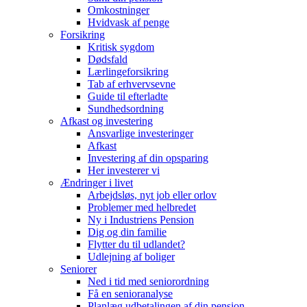
Omkostninger
Hvidvask af penge
Forsikring
Kritisk sygdom
Dødsfald
Lærlingeforsikring
Tab af erhvervsevne
Guide til efterladte
Sundhedsordning
Afkast og investering
Ansvarlige investeringer
Afkast
Investering af din opsparing
Her investerer vi
Ændringer i livet
Arbejdsløs, nyt job eller orlov
Problemer med helbredet
Ny i Industriens Pension
Dig og din familie
Flytter du til udlandet?
Udlejning af boliger
Seniorer
Ned i tid med seniorordning
Få en senioranalyse
Planlæg udbetalingen af din pension