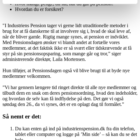
Hvor mange penge, du får, når du går på pension?
Hvordan du er forsikret?
"I Industriens Pension tager vi gerne lidt utraditionelle metoder i
brug for at få danskerne til at involvere sig i, hvad de skal leve af,
når de bliver gamle. Rigtig mange synes, at pension er indviklet.
Med Pensionsdagen ønsker vi blandt andet at fortælle vores
medlemmer, at det faktisk ikke er så svært eller tidskrævende at få
styr på sin pensionsopsparing, som mange går og tror,” siger
administrerende direktør, Laila Mortensen.
Hun tilføjer, at Pensionsdagen også vil blive brugt til at byde nye
medlemmer velkommen.
”Vi har gennem længere tid ringet direkte til alle nye medlemmer og
tilbudt dem en snak om deres pensionsordning, hvad den indeholder,
og hvordan de selv kan få indflydelse på den. Det gør vi også
søndag den 26., da vi synes, det er en oplagt dag til formålet.”
Så nemt er det:
Du kan enten gå ind på industrienspension.dk fra din telefon,
tablet eller computer og logge på ’Min side’ – så kan du se det
hele.