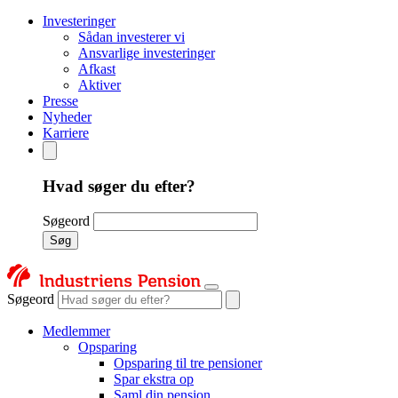
Investeringer
Sådan investerer vi
Ansvarlige investeringer
Afkast
Aktiver
Presse
Nyheder
Karriere
Hvad søger du efter?
Søgeord
Søg
Søgeord
Medlemmer
Opsparing
Opsparing til tre pensioner
Spar ekstra op
Saml din pension