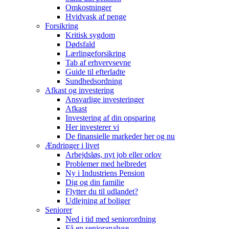
Omkostninger
Hvidvask af penge
Forsikring
Kritisk sygdom
Dødsfald
Lærlingeforsikring
Tab af erhvervsevne
Guide til efterladte
Sundhedsordning
Afkast og investering
Ansvarlige investeringer
Afkast
Investering af din opsparing
Her investerer vi
De finansielle markeder her og nu
Ændringer i livet
Arbejdsløs, nyt job eller orlov
Problemer med helbredet
Ny i Industriens Pension
Dig og din familie
Flytter du til udlandet?
Udlejning af boliger
Seniorer
Ned i tid med seniorordning
Få en senioranalyse