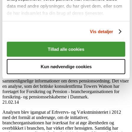
Investeringer
Sådan investerer vi
data med andre oplysninger, du har givet dem, eller som
Ansvarlige investeringer
de har indsamlet fra din brug af deres tjenester.
Afkast
Aktiver
Presse
Vis detaljer
Nyheder
Karriere
English
Tillad alle cookies
Log på Min side med MitID
Log på som virksomhed
Den danske pensionsbranche er i front med åbenhed
Kun nødvendige cookies
Danske pensionskunder har gode muligheder for at få relevante og
sammenlignelige informationer om deres pensionsordning. Det viser
en analyse, som det britiske konsulentfirma Towers Watson har
foretaget for Forsikring og Pension - brancheorganisationen for
forsikring- og pensionsselskaberne i Danmark.
21.02.14
Analysen blev igangsat af Erhvervs- og Vækstministeriet i 2012
med det formål at undersøge, om de initiativer,
brancheorganisationen har iværksat for at øge åbenheden og
overblikket i branchen, har virket efter hensigten. Samtidig har