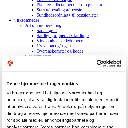
Planlæg udbetalingen af din pension
Start udbetaling af pension
Sundhedsordning+ til pensionister
Virksomheder
Alt om indberetning
Sådan gør I
Særlige grupper - fx lærlinge
Virksomhedsvejledninger
Hvis noget går galt
Overenskomster og koder
Om ordningen
Hent materiale
Mest muligt til medarbejderne
Sundhedsordning
Indhold i ordningen
Få besøg af os
Denne hjemmeside bruger cookies
Om Industriens Pension
Fakta om os
Vi bruger cookies til at tilpasse vores indhold og
Hvem er vi?
annoncer, til at vise dig funktioner til sociale medier og til
Organisation og ejerforhold
at analysere vores trafik. Vi deler også oplysninger om
Mission, vision, værdier
Nøgletal
din brug af vores hjemmeside med vores partnere inden
Årsrapporter mv.
for sociale medier, annonceringspartnere og
Historien om Industriens Pension
analysepartnere. Vores partnere kan kombinere disse