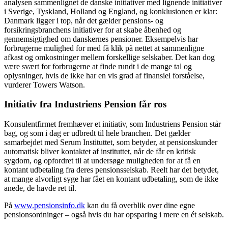
analysen sammenlignet de danske initiativer med lignende initiativer
i Sverige, Tyskland, Holland og England, og konklusionen er klar:
Danmark ligger i top, når det gælder pensions- og
forsikringsbranchens initiativer for at skabe åbenhed og
gennemsigtighed om danskernes pensioner. Eksempelvis har
forbrugerne mulighed for med få klik på nettet at sammenligne
afkast og omkostninger mellem forskellige selskaber. Det kan dog
være svært for forbrugerne at finde rundt i de mange tal og
oplysninger, hvis de ikke har en vis grad af finansiel forståelse,
vurderer Towers Watson.
Initiativ fra Industriens Pension får ros
Konsulentfirmet fremhæver et initiativ, som Industriens Pension står
bag, og som i dag er udbredt til hele branchen. Det gælder
samarbejdet med Serum Instituttet, som betyder, at pensionskunder
automatisk bliver kontaktet af instituttet, når de får en kritisk
sygdom, og opfordret til at undersøge muligheden for at få en
kontant udbetaling fra deres pensionsselskab. Reelt har det betydet,
at mange alvorligt syge har fået en kontant udbetaling, som de ikke
anede, de havde ret til.
På
www.pensionsinfo.dk
kan du få overblik over dine egne
pensionsordninger – også hvis du har opsparing i mere en ét selskab.