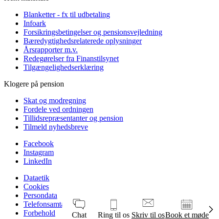
Blanketter - fx til udbetaling
Infoark
Forsikringsbetingelser og pensionsvejledning
Bæredygtighedsrelaterede oplysninger
Årsrapporter m.v.
Redegørelser fra Finanstilsynet
Tilgængelighedserklæring
Klogere på pension
Skat og modregning
Fordele ved ordningen
Tillidsrepræsentanter og pension
Tilmeld nyhedsbreve
Facebook
Instagram
LinkedIn
Dataetik
Cookies
Persondata
Telefonsamtaler
Forbehold
Chat
Ring til os
Skriv til os
Book et møde