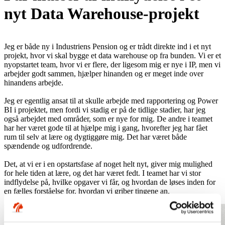
nyt Data Warehouse-projekt
Jeg er både ny i Industriens Pension og er trådt direkte ind i et nyt
projekt, hvor vi skal bygge et data warehouse op fra bunden. Vi er et
nyopstartet team, hvor vi er flere, der ligesom mig er nye i IP, men vi
arbejder godt sammen, hjælper hinanden og er meget inde over
hinandens arbejde.
Jeg er egentlig ansat til at skulle arbejde med rapportering og Power
BI i projektet, men fordi vi stadig er på de tidlige stadier, har jeg
også arbejdet med områder, som er nye for mig. De andre i teamet
har her været gode til at hjælpe mig i gang, hvorefter jeg har fået
rum til selv at lære og dygtiggøre mig. Det har været både
spændende og udfordrende.
Det, at vi er i en opstartsfase af noget helt nyt, giver mig mulighed
for hele tiden at lære, og det har været fedt. I teamet har vi stor
indflydelse på, hvilke opgaver vi får, og hvordan de løses inden for
en fælles forståelse for, hvordan vi griber tingene an.