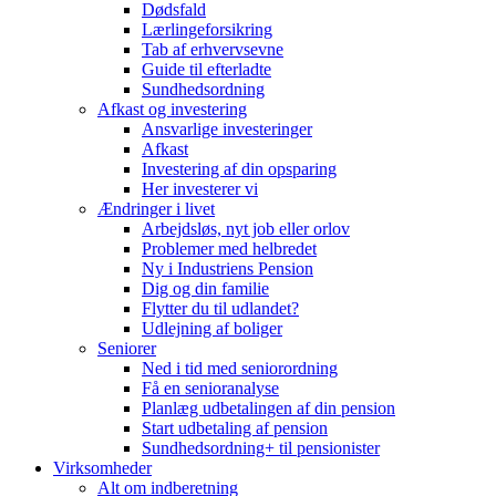
Dødsfald
Lærlingeforsikring
Tab af erhvervsevne
Guide til efterladte
Sundhedsordning
Afkast og investering
Ansvarlige investeringer
Afkast
Investering af din opsparing
Her investerer vi
Ændringer i livet
Arbejdsløs, nyt job eller orlov
Problemer med helbredet
Ny i Industriens Pension
Dig og din familie
Flytter du til udlandet?
Udlejning af boliger
Seniorer
Ned i tid med seniorordning
Få en senioranalyse
Planlæg udbetalingen af din pension
Start udbetaling af pension
Sundhedsordning+ til pensionister
Virksomheder
Alt om indberetning