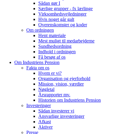
Sådan gør I
Særlige grupper - fx lærlinge
Virksomhedsvejledninger
Hvis noget går galt
Overenskomster og koder
Om ordningen
Hent materiale
Mest muligt til medarbejderne
Sundhedsordning
Indhold i ordningen
Få besøg af os
Om Industriens Pension
Fakta om os
Hvem er vi?
Organisation og ejerforhold
Mission, vision, værdier
Nøgletal
Årsrapporter mv.
Historien om Industriens Pension
Investeringer
Sådan investerer vi
Ansvarlige investeringer
Afkast
Aktiver
Presse