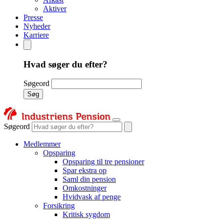
Aktiver
Presse
Nyheder
Karriere
Hvad søger du efter?
Søgeord
Søg
Søgeord
Medlemmer
Opsparing
Opsparing til tre pensioner
Spar ekstra op
Saml din pension
Omkostninger
Hvidvask af penge
Forsikring
Kritisk sygdom