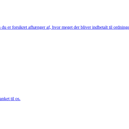
u er forsikret afhænger af, hvor meget der bliver indbetalt til ordning
nket til os.