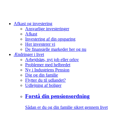
Afkast og investering
Ansvarlige investeringer
Afkast
Investering af din opsparing
Her investerer vi
De finansielle markeder her og nu
Ændringer i livet
Arbejdsløs, nyt job eller orlov
Problemer med helbredet
Ny i Industriens Pension
Dig og din familie
Flytter du til udlandet?
Udlejning af boliger
Forstå din pensionsordning
Sådan er du og din familie sikret gennem livet