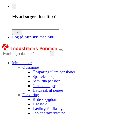
Hvad søger du efter?
Søgeord
Søg
Log på Min side med MitID
Søgeord
Medlemmer
Opsparing
Opsparing til tre pensioner
Spar ekstra op
Saml din pension
Omkostninger
Hvidvask af penge
Forsikring
Kritisk sygdom
Dødsfald
Lærlingeforsikring
Tab af erhvervsevne