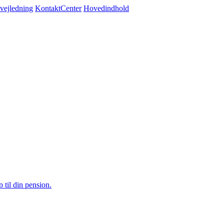
svejledning
KontaktCenter
Hovedindhold
 til din pension.