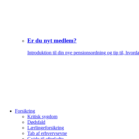
Er du nyt medlem?
Introduktion til din nye pensionsordning og tip til, hvord
Forsikring
Kritisk sygdom
Dødsfald
Lærlingeforsikring
Tab af erhvervsevne
Guide til efterladte