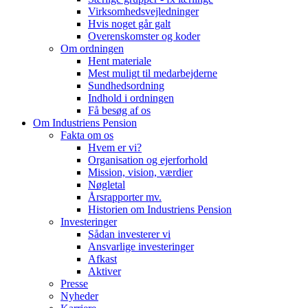
Virksomhedsvejledninger
Hvis noget går galt
Overenskomster og koder
Om ordningen
Hent materiale
Mest muligt til medarbejderne
Sundhedsordning
Indhold i ordningen
Få besøg af os
Om Industriens Pension
Fakta om os
Hvem er vi?
Organisation og ejerforhold
Mission, vision, værdier
Nøgletal
Årsrapporter mv.
Historien om Industriens Pension
Investeringer
Sådan investerer vi
Ansvarlige investeringer
Afkast
Aktiver
Presse
Nyheder