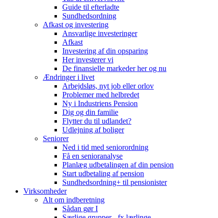
Guide til efterladte
Sundhedsordning
Afkast og investering
Ansvarlige investeringer
Afkast
Investering af din opsparing
Her investerer vi
De finansielle markeder her og nu
Ændringer i livet
Arbejdsløs, nyt job eller orlov
Problemer med helbredet
Ny i Industriens Pension
Dig og din familie
Flytter du til udlandet?
Udlejning af boliger
Seniorer
Ned i tid med seniorordning
Få en senioranalyse
Planlæg udbetalingen af din pension
Start udbetaling af pension
Sundhedsordning+ til pensionister
Virksomheder
Alt om indberetning
Sådan gør I
Særlige grupper - fx lærlinge