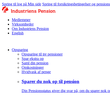
Spring til log på Min side
Spring til forsikringsbetingelser og pension
Medlemmer
Virksomheder
Om Industriens Pension
English
Opsparing
Opsparing til tre pensioner
Spar ekstra op
Saml din pension
Omkostninger
Hvidvask af penge
Sparer du nok op til pension
Din Pensionsstatus giver dig svar på, om du sparer nok op