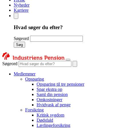
Nyheder
Karriere
Hvad søger du efter?
Søgeord
Søg
Søgeord
Medlemmer
Opsparing
Opsparing til tre pensioner
Spar ekstra op
Saml din pension
Omkostninger
Hvidvask af penge
Forsikring
Kritisk sygdom
Dødsfald
Lærlingeforsikring