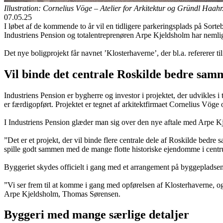
Illustration: Cornelius Vöge – Atelier for Arkitektur og Gründl Haahr
07.05.25
I løbet af de kommende to år vil en tidligere parkeringsplads på Sorte
Industriens Pension og totalentreprenøren Arpe Kjeldsholm har nemlig
Det nye boligprojekt får navnet ’Klosterhaverne’, der bl.a. refererer ti
Vil binde det centrale Roskilde bedre sam
Industriens Pension er bygherre og investor i projektet, der udvikle
er færdigopført. Projektet er tegnet af arkitektfirmaet Cornelius Vög
I Industriens Pension glæder man sig over den nye aftale med Arpe K
”Det er et projekt, der vil binde flere centrale dele af Roskilde bedre s
spille godt sammen med de mange flotte historiske ejendomme i centr
Byggeriet skydes officielt i gang med et arrangement på byggepladsen
”Vi ser frem til at komme i gang med opførelsen af Klosterhaverne, og 
Arpe Kjeldsholm, Thomas Sørensen.
Byggeri med mange særlige detaljer