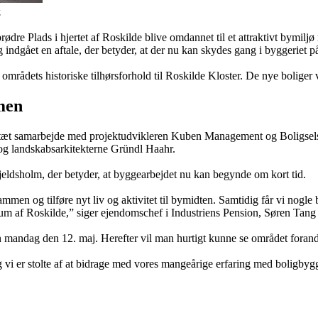
.
brødre Plads i hjertet af Roskilde blive omdannet til et attraktivt bymil
 indgået en aftale, der betyder, at der nu kan skydes gang i byggeriet 
l områdets historiske tilhørsforhold til Roskilde Kloster. De nye boliger 
men
s i tæt samarbejde med projektudvikleren Kuben Management og Boligsels
e og landskabsarkitekterne Gründl Haahr.
jeldsholm, der betyder, at byggearbejdet nu kan begynde om kort tid.
ammen og tilføre nyt liv og aktivitet til bymidten. Samtidig får vi nogle 
um af Roskilde,” siger ejendomschef i Industriens Pension, Søren Tang
 mandag den 12. maj. Herefter vil man hurtigt kunne se området forand
vi er stolte af at bidrage med vores mangeårige erfaring med boligbygger