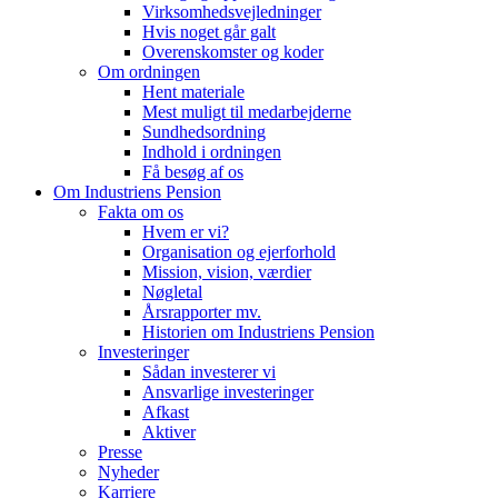
Virksomhedsvejledninger
Hvis noget går galt
Overenskomster og koder
Om ordningen
Hent materiale
Mest muligt til medarbejderne
Sundhedsordning
Indhold i ordningen
Få besøg af os
Om Industriens Pension
Fakta om os
Hvem er vi?
Organisation og ejerforhold
Mission, vision, værdier
Nøgletal
Årsrapporter mv.
Historien om Industriens Pension
Investeringer
Sådan investerer vi
Ansvarlige investeringer
Afkast
Aktiver
Presse
Nyheder
Karriere