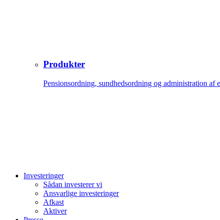
Produkter
Pensionsordning, sundhedsordning og administration af 
Investeringer
Sådan investerer vi
Ansvarlige investeringer
Afkast
Aktiver
Presse