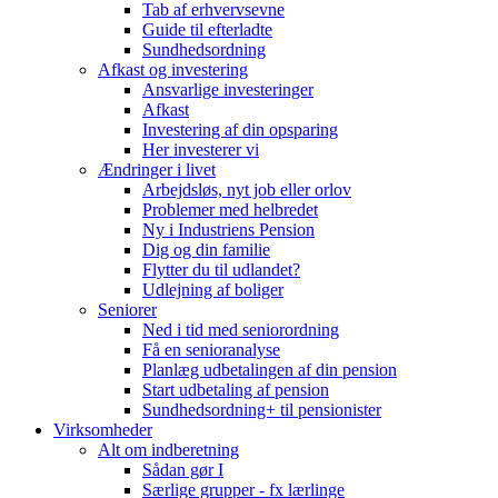
Tab af erhvervsevne
Guide til efterladte
Sundhedsordning
Afkast og investering
Ansvarlige investeringer
Afkast
Investering af din opsparing
Her investerer vi
Ændringer i livet
Arbejdsløs, nyt job eller orlov
Problemer med helbredet
Ny i Industriens Pension
Dig og din familie
Flytter du til udlandet?
Udlejning af boliger
Seniorer
Ned i tid med seniorordning
Få en senioranalyse
Planlæg udbetalingen af din pension
Start udbetaling af pension
Sundhedsordning+ til pensionister
Virksomheder
Alt om indberetning
Sådan gør I
Særlige grupper - fx lærlinge