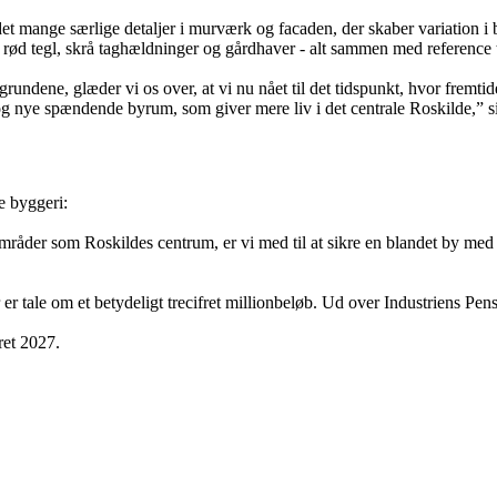
ejdet mange særlige detaljer i murværk og facaden, der skaber variation 
rød tegl, skrå taghældninger og gårdhaver - alt sammen med reference til
ndene, glæder vi os over, at vi nu nået til det tidspunkt, hvor fremti
og nye spændende byrum, som giver mere liv i det centrale Roskilde,” 
e byggeri:
mråder som Roskildes centrum, er vi med til at sikre en blandet by med 
 er tale om et betydeligt trecifret millionbeløb. Ud over Industriens P
ret 2027.