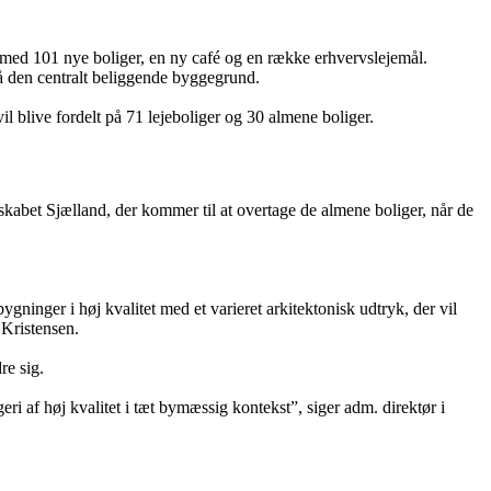
jø med 101 nye boliger, en ny café og en række erhvervslejemål.
på den centralt beliggende byggegrund.
vil blive fordelt på 71 lejeboliger og 30 almene boliger.
kabet Sjælland, der kommer til at overtage de almene boliger, når de
bygninger i høj kvalitet med et varieret arkitektonisk udtryk, der vil
 Kristensen.
re sig.
i af høj kvalitet i tæt bymæssig kontekst”, siger adm. direktør i