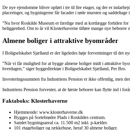
De nye ejendomme bliver opført i tre til fire etager, og der er indarb
placeringer, og bygningerne får facader i røde mursten og saddeltage i 
”Nu hvor Roskilde Museum er færdige med at kortlægge fortiden for gru
beliggenhed. Om to år vil Klosterhaverne tilføre mange nye beboere 
Almene boliger i attraktive byområder
I Boligselskabet Sjælland er der ligeledes høje forventninger til det ny
”Når vi får mulighed for at bygge almene boliger midt i attraktive byo
hverdagen,” siger byggedirektør i Boligselskabet Sjælland, Per Bro.
Investeringssummen fra Industriens Pension er ikke offentlig, men der
Industriens Pension forventer, at de første beboere kan flytte ind i forå
Faktaboks: Klosterhaverne
Hjemmeside: www.klosterhaverne.dk
Bygges på Sortebrødre Plads i Roskildes centrum.
Samlet bygningsareal ca. 11.500 m2 inkl. p-kælder.
101 etageboliger og rækkehuse, heraf 30 almene boliger.