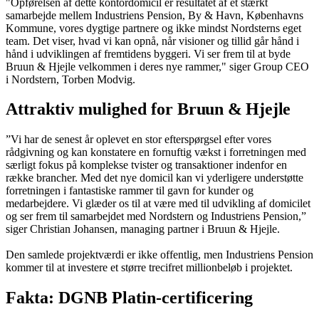
"Opførelsen af dette kontordomicil er resultatet af et stærkt
samarbejde mellem Industriens Pension, By & Havn, Københavns
Kommune, vores dygtige partnere og ikke mindst Nordsterns eget
team. Det viser, hvad vi kan opnå, når visioner og tillid går hånd i
hånd i udviklingen af fremtidens byggeri. Vi ser frem til at byde
Bruun & Hjejle velkommen i deres nye rammer," siger Group CEO
i Nordstern, Torben Modvig.
Attraktiv mulighed for
Bruun & Hjejle
”Vi har de senest år oplevet en stor efterspørgsel efter vores
rådgivning og kan konstatere en fornuftig vækst i forretningen med
særligt fokus på komplekse tvister og transaktioner indenfor en
række brancher. Med det nye domicil kan vi yderligere understøtte
forretningen i fantastiske rammer til gavn for kunder og
medarbejdere. Vi glæder os til at være med til udvikling af domicilet
og ser frem til samarbejdet med Nordstern og Industriens Pension,”
siger Christian Johansen, managing partner i Bruun & Hjejle.
Den samlede projektværdi er ikke offentlig, men Industriens Pension
kommer til at investere et større trecifret millionbeløb i projektet.
Fakta: DGNB Platin-certificering