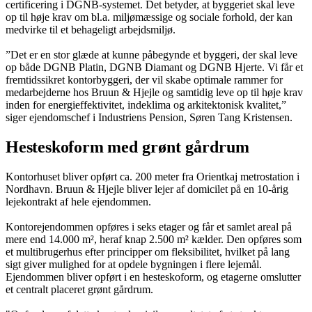
certificering i DGNB-systemet. Det betyder, at byggeriet skal leve
op til høje krav om bl.a. miljømæssige og sociale forhold, der kan
medvirke til et behageligt arbejdsmiljø.
”Det er en stor glæde at kunne påbegynde et byggeri, der skal leve
op både DGNB Platin, DGNB Diamant og DGNB Hjerte. Vi får et
fremtidssikret kontorbyggeri, der vil skabe optimale rammer for
medarbejderne hos Bruun & Hjejle og samtidig leve op til høje krav
inden for energieffektivitet, indeklima og arkitektonisk kvalitet,”
siger ejendomschef i Industriens Pension, Søren Tang Kristensen.
Hesteskoform med
grønt gårdrum
Kontorhuset bliver opført ca. 200 meter fra Orientkaj metrostation i
Nordhavn. Bruun & Hjejle bliver lejer af domicilet på en 10-årig
lejekontrakt af hele ejendommen.
Kontorejendommen opføres i seks etager og får et samlet areal på
mere end 14.000 m², heraf knap 2.500 m² kælder. Den opføres som
et multibrugerhus efter principper om fleksibilitet, hvilket på lang
sigt giver mulighed for at opdele bygningen i flere lejemål.
Ejendommen bliver opført i en hesteskoform, og etagerne omslutter
et centralt placeret grønt gårdrum.