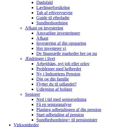
Dødsfald
Lærlingeforsikring
Tab af erhvervsevne
Guide til efterladte
Sundhedsordning
Afkast og investering
Ansvarlige investeringer
Afkast
Investering af din opsparing
Her investerer vi
De finansielle markeder her og nu
Ændringer i livet
Arbejdsløs, nyt job eller orlov
Problemer med helbredet
Ny i Industriens Pension
Dig og din familie
Flytter du til udlandet?
Udlejning af boliger
Seniorer
Ned i tid med seniorordning
Få en senioranalyse
Planlæg udbetalingen af din pension
Start udbetaling af pension
Sundhedsordning+ til pensionister
Virksomheder