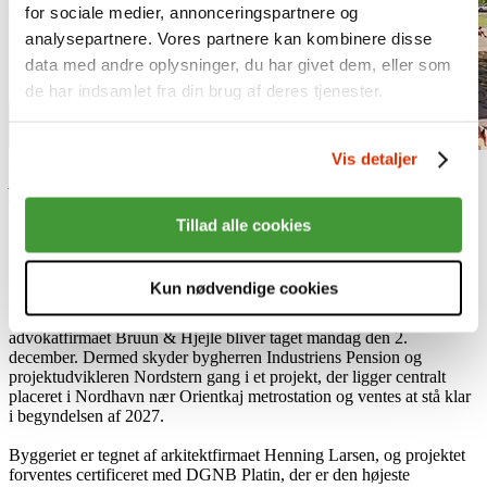
for sociale medier, annonceringspartnere og
analysepartnere. Vores partnere kan kombinere disse
data med andre oplysninger, du har givet dem, eller som
de har indsamlet fra din brug af deres tjenester.
Vis detaljer
Bruun & Hjejles kommende domicil i Nordhavn. Illustration:
Arkitektfirmaet Henning Larsen.
02.12.24
Tillad alle cookies
Store byggekraner og gravkøer står klar, byggetilladelsen er på
plads, og i løbet af de kommende år vil et nyt platin-certificeret
kontordomicil skyde op i Nordhavn i København.
Kun nødvendige cookies
Første spadestik til byggeriet af et nyt kontordomicil til
advokatfirmaet Bruun & Hjejle bliver taget mandag den 2.
december. Dermed skyder bygherren Industriens Pension og
projektudvikleren Nordstern gang i et projekt, der ligger centralt
placeret i Nordhavn nær Orientkaj metrostation og ventes at stå klar
i begyndelsen af 2027.
Byggeriet er tegnet af arkitektfirmaet Henning Larsen, og projektet
forventes certificeret med DGNB Platin, der er den højeste