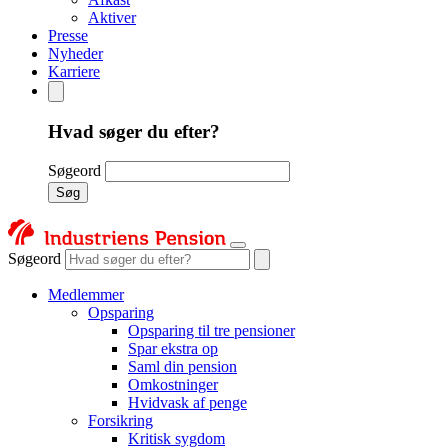
Aktiver
Presse
Nyheder
Karriere
Hvad søger du efter?
Søgeord
Søg
Søgeord
Medlemmer
Opsparing
Opsparing til tre pensioner
Spar ekstra op
Saml din pension
Omkostninger
Hvidvask af penge
Forsikring
Kritisk sygdom