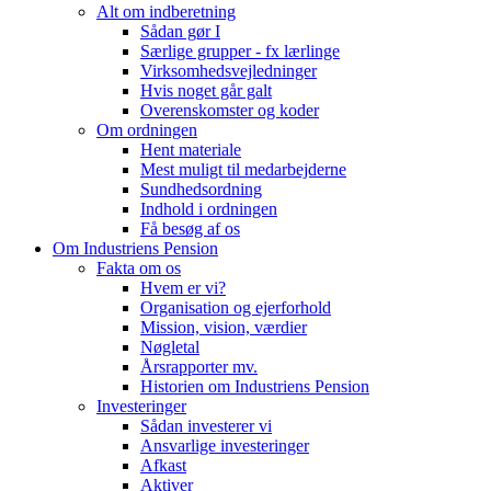
Alt om indberetning
Sådan gør I
Særlige grupper - fx lærlinge
Virksomhedsvejledninger
Hvis noget går galt
Overenskomster og koder
Om ordningen
Hent materiale
Mest muligt til medarbejderne
Sundhedsordning
Indhold i ordningen
Få besøg af os
Om Industriens Pension
Fakta om os
Hvem er vi?
Organisation og ejerforhold
Mission, vision, værdier
Nøgletal
Årsrapporter mv.
Historien om Industriens Pension
Investeringer
Sådan investerer vi
Ansvarlige investeringer
Afkast
Aktiver