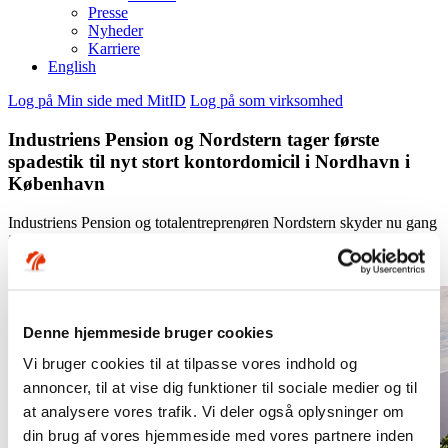
Presse
Nyheder
Karriere
English
Log på Min side med MitID
Log på som virksomhed
Industriens Pension og Nordstern tager første
spadestik til nyt stort kontordomicil i Nordhavn i
København
Industriens Pension og totalentreprenøren Nordstern skyder nu gang
i byggeriet af et nyt platin-certificeret domicil til advokatfirmaet
Bruun & Hjejle i Københavns Nordhavn. Første spadestik markeres
med et arrangement mandag den 2. december.
Denne hjemmeside bruger cookies
Vi bruger cookies til at tilpasse vores indhold og
annoncer, til at vise dig funktioner til sociale medier og til
at analysere vores trafik. Vi deler også oplysninger om
din brug af vores hjemmeside med vores partnere inden