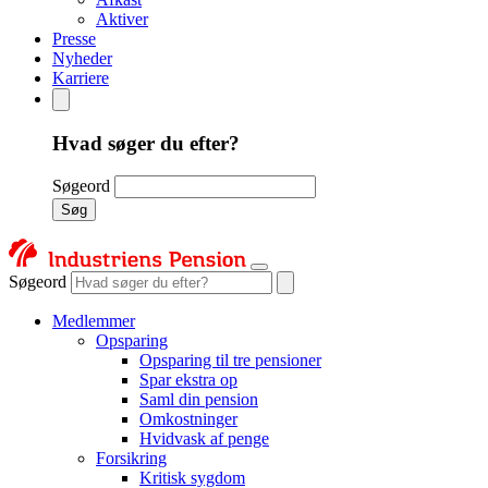
Aktiver
Presse
Nyheder
Karriere
Hvad søger du efter?
Søgeord
Søg
Søgeord
Medlemmer
Opsparing
Opsparing til tre pensioner
Spar ekstra op
Saml din pension
Omkostninger
Hvidvask af penge
Forsikring
Kritisk sygdom