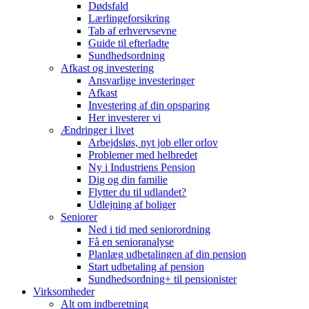
Dødsfald
Lærlingeforsikring
Tab af erhvervsevne
Guide til efterladte
Sundhedsordning
Afkast og investering
Ansvarlige investeringer
Afkast
Investering af din opsparing
Her investerer vi
Ændringer i livet
Arbejdsløs, nyt job eller orlov
Problemer med helbredet
Ny i Industriens Pension
Dig og din familie
Flytter du til udlandet?
Udlejning af boliger
Seniorer
Ned i tid med seniorordning
Få en senioranalyse
Planlæg udbetalingen af din pension
Start udbetaling af pension
Sundhedsordning+ til pensionister
Virksomheder
Alt om indberetning