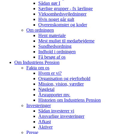
Sådan gør I
Særlige grupper - fx lærlinge
Virksomhedsvejledninger
Hvis noget går galt
Overenskomster og koder
Om ordningen
Hent materiale
Mest muligt til medarbejderne
Sundhedsordning
Indhold i ordningen
Få besøg af os
Om Industriens Pension
Fakta om os
Hvem er vi?
Organisation og ejerforhold
Mission, vision, værdier
Nøgletal
Årsrapporter mv.
Historien om Industriens Pension
Investeringer
Sådan investerer vi
Ansvarlige investeringer
Afkast
Aktiver
Presse