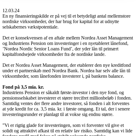
12.03.24
En ny finansieringskilde er på vej til et betydeligt antal mellemstore
nordiske virksomheder, der har brug for kapital for at udnytte
selskabernes vækstpotentiale.
Det er konsekvensen af en aftale mellem Nordea Asset Management
og Industriens Pension om investeringer i en nyetableret lånefond,
’Nordea Nordic Senior Loans Fund’, der yder lån til primært
kapitalfondsejede virksomheder fra de nordiske lande.
Det er Nordea Asset Management, der etablerer den nye kreditfond
under et partnerskab med Nordea Bank. Nordea har selv alle lån til
virksomheder, som lånefonden investerer i, på bankens balance.
Fond på 3,5 mia. kr.
Industriens Pension er såkaldt første-investor i den nye fond, og
pensionsselskabet investerer et større trecifret millionbeløb i fonden.
Samtidig ventes der flere andre investorer, så fonden i alt forventes
at yde kredit for ca. 3,5 mia. kr. i første omgang. Et tal, der i senere
investeringsrunder er planlagt til at vokse sig endnu større.
”Vi er rigtig glade for investeringen, som vi forventer vil give et
solidt og attraktivt afkast til en relativ lav risiko. Samtidig kan vi lide