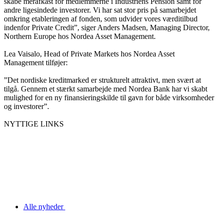
skabe merafkast for medlemmerne i Industriens Pension samt for
andre ligesindede investorer. Vi har sat stor pris på samarbejdet
omkring etableringen af fonden, som udvider vores værditilbud
indenfor Private Credit”, siger Anders Madsen, Managing Director,
Northern Europe hos Nordea Asset Management.
Lea Vaisalo, Head of Private Markets hos Nordea Asset
Management tilføjer:
”Det nordiske kreditmarked er strukturelt attraktivt, men svært at
tilgå. Gennem et stærkt samarbejde med Nordea Bank har vi skabt
mulighed for en ny finansieringskilde til gavn for både virksomheder
og investorer”.
NYTTIGE LINKS
Alle nyheder