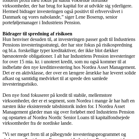
fondens profil med fokus på stabilt voksende nordiske
virksomheder, der har brug for kapital for at udvikle sig yderligere.
Hermed bidrager investeringen også positivt til erhvervslivet i
Danmark og vores nabolande,” siger Lene Boserup, senior
porteføljemanager i Industriens Pension.
Bidrager til spredning af risikoen
Hun henviser desuden til, at investeringen passer godt til Industriens
Pensions investeringsstrategi, der har stor fokus på risikospredning
og bl.a. forskellige typer kreditaktiver, der ikke blot dækker
børsnoterede obligationer. I alt har Industriens Pension investeringer
for over 15 mia. kr. i unoteret kredit, som nu også kommer til at
indbefatte den nye kreditinvestering hos Nordea Asset Management.
Det er en aktivklasse, der over en længere årrække har leveret solide
afkast og samtidig medvirket til at sprede den samlede
investeringsrisiko.
Den nye fond fokuserer på kredit til stabile, mellemstore
virksomheder, der er et segment, som Nordea i mange år har haft en
næsten ikke eksisterende tabshistorik inden for. I Nordea Asset
Management glæder man sig over forløbet med Industriens Pension
og opstarten af Nordea Nordic Senior Loans til kapitalfondsejede
virksomheder fra de nordiske lande.
”Vi ser meget frem til at påbegynde investeringsprogrammet og