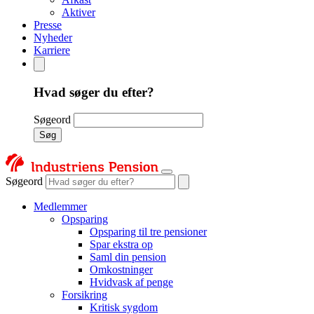
Aktiver
Presse
Nyheder
Karriere
Hvad søger du efter?
Søgeord
Søg
Søgeord
Medlemmer
Opsparing
Opsparing til tre pensioner
Spar ekstra op
Saml din pension
Omkostninger
Hvidvask af penge
Forsikring
Kritisk sygdom