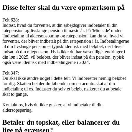
Disse felter skal du være opmærksom på
Felt 628:
Indtast, hvad du forventer, at din arbejdsgiver indbetaler til din
ratepension og livslange pension til næste år. På 'Min side' under
'Indbetaling til aldersopsparing og ratepension' kan du se, hvad vi
forventer, der bliver indbetalt på din ratepension i år. Indbetalingerne
til din livslange pension er typisk identisk med beløbet, der bliver
indsat på din ratepension. Hvis ikke du har væsentlige ændringer i
din løn i 2025, vil beløbet, der bliver indsat på din pension, typisk
også være identisk med indbetalingerne i 2024.
Felt 347:
Du skal ikke ændre noget i dette felt. Vi indberetter nemlig beløbet
for dig. Skatten betaler du løbende som en aconto-skat af din
indbetaling til os. Indtaster du selv et beløb, risikerer du at betale
skat to gange.
Kontakt os, hvis du ikke ønsker, at vi indbetaler til din
aldersopsparing.
Betaler du topskat, eller balancerer du
lige på grænsen?