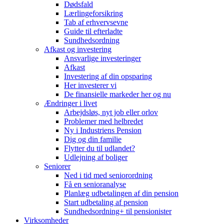
Dødsfald
Lærlingeforsikring
Tab af erhvervsevne
Guide til efterladte
Sundhedsordning
Afkast og investering
Ansvarlige investeringer
Afkast
Investering af din opsparing
Her investerer vi
De finansielle markeder her og nu
Ændringer i livet
Arbejdsløs, nyt job eller orlov
Problemer med helbredet
Ny i Industriens Pension
Dig og din familie
Flytter du til udlandet?
Udlejning af boliger
Seniorer
Ned i tid med seniorordning
Få en senioranalyse
Planlæg udbetalingen af din pension
Start udbetaling af pension
Sundhedsordning+ til pensionister
Virksomheder