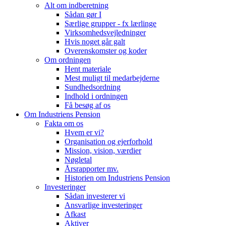
Alt om indberetning
Sådan gør I
Særlige grupper - fx lærlinge
Virksomhedsvejledninger
Hvis noget går galt
Overenskomster og koder
Om ordningen
Hent materiale
Mest muligt til medarbejderne
Sundhedsordning
Indhold i ordningen
Få besøg af os
Om Industriens Pension
Fakta om os
Hvem er vi?
Organisation og ejerforhold
Mission, vision, værdier
Nøgletal
Årsrapporter mv.
Historien om Industriens Pension
Investeringer
Sådan investerer vi
Ansvarlige investeringer
Afkast
Aktiver