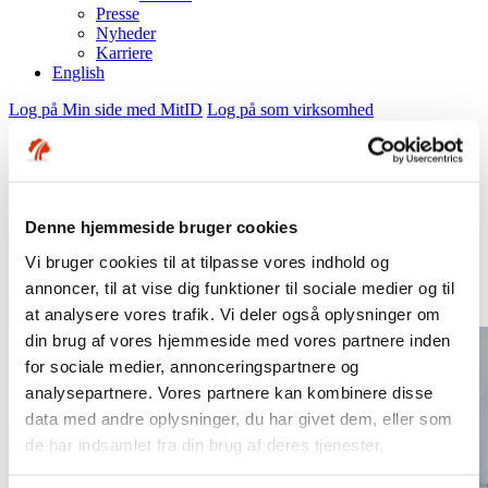
Presse
Nyheder
Karriere
English
Log på Min side med MitID
Log på som virksomhed
Forskudsopgørelsen og din pension - dette skal du
vide
Skattestyrelsen åbner snart op for din forskudsopgørelse for 2025. I
Denne hjemmeside bruger cookies
den forbindelse er der et par ting vedrørende din pension, som du
skal være opmærksom på. Det er vigtigt, at du oplyser de rigtige
Vi bruger cookies til at tilpasse vores indhold og
beløb for indbetaling til de forskellige
annoncer, til at vise dig funktioner til sociale medier og til
opsparingstyper. Ellers risikerer du dels at gå glip af fradrag og dels
at analysere vores trafik. Vi deler også oplysninger om
at skulle betale penge tilbage i skat.
din brug af vores hjemmeside med vores partnere inden
for sociale medier, annonceringspartnere og
analysepartnere. Vores partnere kan kombinere disse
data med andre oplysninger, du har givet dem, eller som
de har indsamlet fra din brug af deres tjenester.