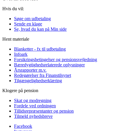
Hvis du vil:
Søge om udbetaling
Sende en klage
Se, hvad du kan på Min side
Hent materiale
Blanketter - fx til udbetaling
Infoark
Forsikringsbetingelser og pensionsvejledning
Bæredygtighedsrelaterede oplysninger
Årsrapporter m.v.
Redegørelser fra Finanstilsynet
Tilgængelighedserklæring
Klogere på pension
Skat og modregning
Fordele ved ordningen
Tillidsrepræsentanter og pension
Tilmeld nyhedsbreve
Facebook