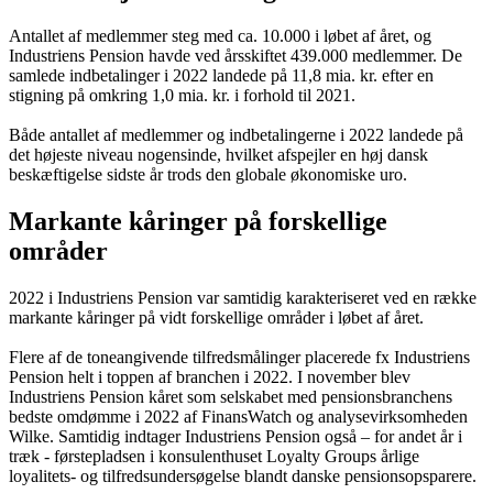
Antallet af medlemmer steg med ca. 10.000 i løbet af året, og
Industriens Pension havde ved årsskiftet 439.000 medlemmer. De
samlede indbetalinger i 2022 landede på 11,8 mia. kr. efter en
stigning på omkring 1,0 mia. kr. i forhold til 2021.
Både antallet af medlemmer og indbetalingerne i 2022 landede på
det højeste niveau nogensinde, hvilket afspejler en høj dansk
beskæftigelse sidste år trods den globale økonomiske uro.
Markante kåringer på forskellige
områder
2022 i Industriens Pension var samtidig karakteriseret ved en række
markante kåringer på vidt forskellige områder i løbet af året.
Flere af de toneangivende tilfredsmålinger placerede fx Industriens
Pension helt i toppen af branchen i 2022. I november blev
Industriens Pension kåret som selskabet med pensionsbranchens
bedste omdømme i 2022 af FinansWatch og analysevirksomheden
Wilke. Samtidig indtager Industriens Pension også – for andet år i
træk - førstepladsen i konsulenthuset Loyalty Groups årlige
loyalitets- og tilfredsundersøgelse blandt danske pensionsopsparere.