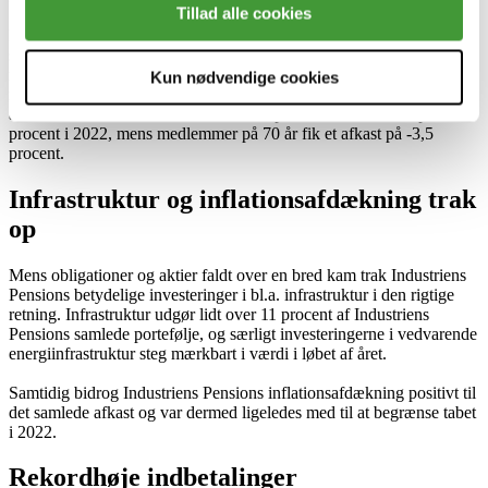
Tillad alle cookies
De kraftigt stigende renter betød, at både kreditobligationer og
såkaldt guldrandede obligationer faldt betydeligt i værdi i 2022,
mens de fleste toneangivende aktiemarkeder ligeledes landede med
Kun nødvendige cookies
markant røde tal. Industriens Pension kom dog igennem året med et
af branchens mindste tab. Medlemmer på 45 år fik et afkast på -6,8
procent i 2022, mens medlemmer på 70 år fik et afkast på -3,5
procent.
Infrastruktur og inflationsafdækning trak
op
Mens obligationer og aktier faldt over en bred kam trak Industriens
Pensions betydelige investeringer i bl.a. infrastruktur i den rigtige
retning. Infrastruktur udgør lidt over 11 procent af Industriens
Pensions samlede portefølje, og særligt investeringerne i vedvarende
energiinfrastruktur steg mærkbart i værdi i løbet af året.
Samtidig bidrog Industriens Pensions inflationsafdækning positivt til
det samlede afkast og var dermed ligeledes med til at begrænse tabet
i 2022.
Rekordhøje indbetalinger