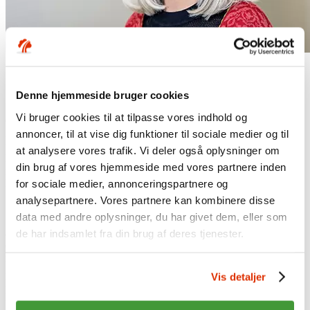
Denne hjemmeside bruger cookies
Vi bruger cookies til at tilpasse vores indhold og
09.03.23
2022 var på alle måder et dramatisk år, hvor krigen i Ukraine og
annoncer, til at vise dig funktioner til sociale medier og til
urolige finansmarkeder også satte sit præg på Industriens Pension.
at analysere vores trafik. Vi deler også oplysninger om
Men året var også præget af et højt aktivitetsniveau, flere
din brug af vores hjemmeside med vores partnere inden
medlemmer og rekordhøje indbetalinger. Det viser Industriens
Pensions årsrapport for 2022, der netop er offentliggjort.
for sociale medier, annonceringspartnere og
analysepartnere. Vores partnere kan kombinere disse
”Det har været et specielt og på mange måder ekstremt år. På
data med andre oplysninger, du har givet dem, eller som
finansmarkederne har det været meget usædvanligt, at både
aktiemarkederne og obligationerne faldt markant på samme tid. Jeg
de har indsamlet fra din brug af deres tjenester.
er på den baggrund glad for, at vi trods alt kom igennem året med
relativt begrænsede tab pga. af en inflationsafdækning og en del
investeringer i energiinfrastruktur. Samtidig har året bl.a. været
Vis detaljer
karakteriseret ved stigende medlemstal, høje indbetalinger og
produktfornyelser,” siger Laila Mortensen, adm. direktør i
Industriens Pension.