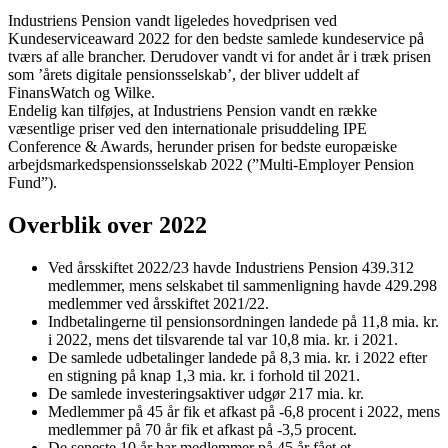
Industriens Pension vandt ligeledes hovedprisen ved
Kundeserviceaward 2022 for den bedste samlede kundeservice på
tværs af alle brancher. Derudover vandt vi for andet år i træk prisen
som ’årets digitale pensionsselskab’, der bliver uddelt af
FinansWatch og Wilke.
Endelig kan tilføjes, at Industriens Pension vandt en række
væsentlige priser ved den internationale prisuddeling IPE
Conference & Awards, herunder prisen for bedste europæiske
arbejdsmarkedspensionsselskab 2022 (”Multi-Employer Pension
Fund”).
Overblik over 2022
Ved årsskiftet 2022/23 havde Industriens Pension 439.312
medlemmer, mens selskabet til sammenligning havde 429.298
medlemmer ved årsskiftet 2021/22.
Indbetalingerne til pensionsordningen landede på 11,8 mia. kr.
i 2022, mens det tilsvarende tal var 10,8 mia. kr. i 2021.
De samlede udbetalinger landede på 8,3 mia. kr. i 2022 efter
en stigning på knap 1,3 mia. kr. i forhold til 2021.
De samlede investeringsaktiver udgør 217 mia. kr.
Medlemmer på 45 år fik et afkast på -6,8 procent i 2022, mens
medlemmer på 70 år fik et afkast på -3,5 procent.
De seneste 10 år har medlemmer på 45 år fået et