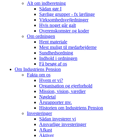
Alt om indberetning
Sådan gør I
Særlige grupper - fx lærlinge
Virksomhedsvejledninger
Hvis noget går galt
Overenskomster og koder
Om ordningen
Hent materiale
Mest muligt til medarbejderne
Sundhedsordning
Indhold i ordningen
Få besøg af os
Om Industriens Pension
Fakta om os
Hvem er vi?
Organisation og ejerforhold
Mission, vision, værdier
Nøgletal
Årsrapporter mv.
Historien om Industriens Pension
Investeringer
Sådan investerer vi
Ansvarlige investeringer
Afkast
Aktiver