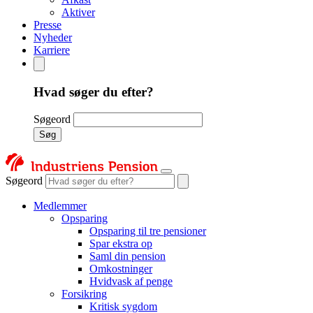
Aktiver
Presse
Nyheder
Karriere
Hvad søger du efter?
Søgeord
Søg
Søgeord
Medlemmer
Opsparing
Opsparing til tre pensioner
Spar ekstra op
Saml din pension
Omkostninger
Hvidvask af penge
Forsikring
Kritisk sygdom