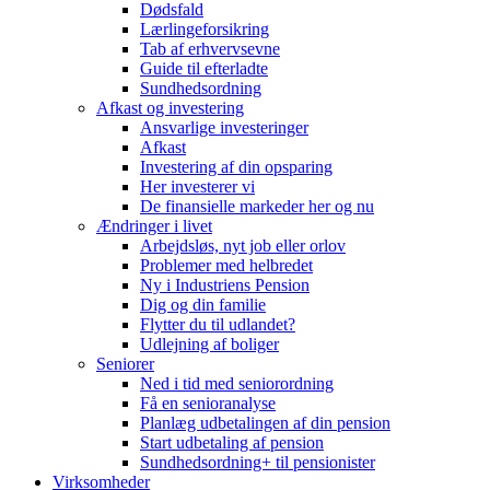
Dødsfald
Lærlingeforsikring
Tab af erhvervsevne
Guide til efterladte
Sundhedsordning
Afkast og investering
Ansvarlige investeringer
Afkast
Investering af din opsparing
Her investerer vi
De finansielle markeder her og nu
Ændringer i livet
Arbejdsløs, nyt job eller orlov
Problemer med helbredet
Ny i Industriens Pension
Dig og din familie
Flytter du til udlandet?
Udlejning af boliger
Seniorer
Ned i tid med seniorordning
Få en senioranalyse
Planlæg udbetalingen af din pension
Start udbetaling af pension
Sundhedsordning+ til pensionister
Virksomheder