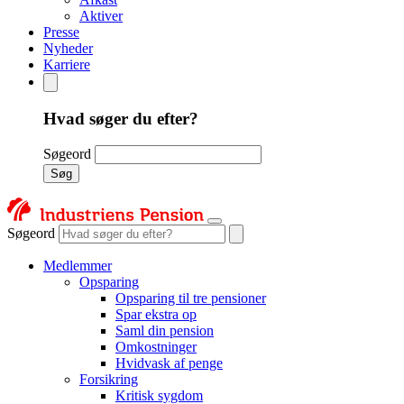
Aktiver
Presse
Nyheder
Karriere
Hvad søger du efter?
Søgeord
Søg
Søgeord
Medlemmer
Opsparing
Opsparing til tre pensioner
Spar ekstra op
Saml din pension
Omkostninger
Hvidvask af penge
Forsikring
Kritisk sygdom