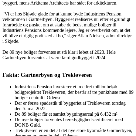
byggeri, mens Arkitema Architects har stået for arkitekturen.
”Vi er hos Skjøde glade for at kunne byde Industriens Pension
velkommen i Gartnerbyen. Byggeriet realiseres nu efter et grundigt
forarbejde og ønsket om at skabe de bedst mulige boliger til
Industriens Pensions kommende lejere. Jeg er overbevist om, at det
vil blive et rigtig godt sted at bo,” siger Allan Nielsen, adm. direktør
i Skjøde.
De 89 nye boliger forventes at stå klar i løbet af 2023. Hele
Gartnerbyen forventes at være færdigudbygget i 2024.
Fakta: Gartnerbyen og Trekløveren
Industriens Pension investerer et trecifret millionbeløb i
boligprojektet Trekløveren, der består af tre punkthuse med 89
boliger centralt i Odense.
Der er første spadestik til byggeriet af Trekløveren torsdag
den 5. maj 2022.
De 89 boliger får et samlet bygningsareal på 6.432 m²
De nye boliger forventes bæredygtighedscertificeret med
DGNB Guld.
Trekløveren er en del af det nye store byområde Gartnerbyen,
der er en ny grøn bydel i Odense.