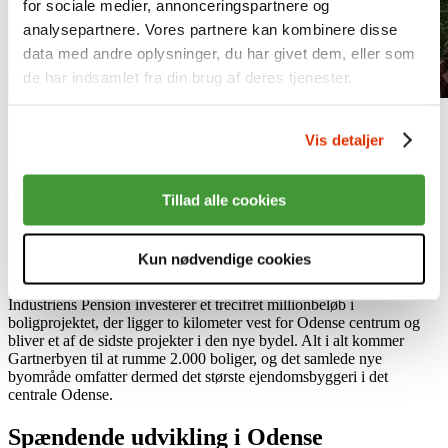
for sociale medier, annonceringspartnere og
analysepartnere. Vores partnere kan kombinere disse
data med andre oplysninger, du har givet dem, eller som
de har indsamlet fra din brug af deres tjenester.
Vis detaljer
05.05.22
Tillad alle cookies
Byggetilladelsen er på plads, og Industriens Pension og
entreprenørvirksomheden Skjøde påbegynder nu byggeriet af 89
attraktive boliger i Odenses nye store grønne byområde,
Kun nødvendige cookies
Gartnerbyen.
Industriens Pension investerer et trecifret millionbeløb i
boligprojektet, der ligger to kilometer vest for Odense centrum og
bliver et af de sidste projekter i den nye bydel. Alt i alt kommer
Gartnerbyen til at rumme 2.000 boliger, og det samlede nye
byområde omfatter dermed det største ejendomsbyggeri i det
centrale Odense.
Spændende udvikling i Odense