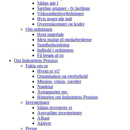
Sådan gør I
Særlige grupper - fx lærlinge
Virksomhedsvejledninger
Hvis noget går galt
Overenskomster og koder
Om ordningen
Hent materiale
Mest muligt til medarbejderne
Sundhedsordning
Indhold i ordningen
Få besøg af os
Om Industriens Pension
Fakta om os
Hvem er vi?
Organisation og ejerforhold
Mission, vision, værdier
Nøgletal
Årsrapporter mv.
Historien om Industriens Pension
Investeringer
Sådan investerer vi
Ansvarlige investeringer
Afkast
Aktiver
Presse