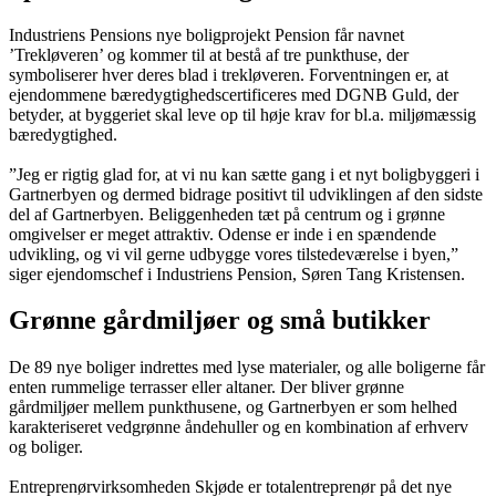
Industriens Pensions nye boligprojekt Pension får navnet
’Trekløveren’ og kommer til at bestå af tre punkthuse, der
symboliserer hver deres blad i trekløveren. Forventningen er, at
ejendommene bæredygtighedscertificeres med DGNB Guld, der
betyder, at byggeriet skal leve op til høje krav for bl.a. miljømæssig
bæredygtighed.
”Jeg er rigtig glad for, at vi nu kan sætte gang i et nyt boligbyggeri i
Gartnerbyen og dermed bidrage positivt til udviklingen af den sidste
del af Gartnerbyen. Beliggenheden tæt på centrum og i grønne
omgivelser er meget attraktiv. Odense er inde i en spændende
udvikling, og vi vil gerne udbygge vores tilstedeværelse i byen,”
siger ejendomschef i Industriens Pension, Søren Tang Kristensen.
Grønne gårdmiljøer og små butikker
De 89 nye boliger indrettes med lyse materialer, og alle boligerne får
enten rummelige terrasser eller altaner. Der bliver grønne
gårdmiljøer mellem punkthusene, og Gartnerbyen er som helhed
karakteriseret vedgrønne åndehuller og en kombination af erhverv
og boliger.
Entreprenørvirksomheden Skjøde er totalentreprenør på det nye