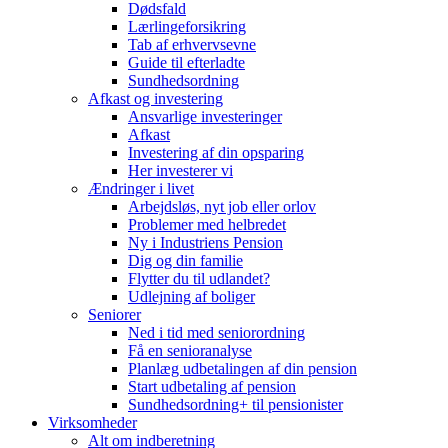
Dødsfald
Lærlingeforsikring
Tab af erhvervsevne
Guide til efterladte
Sundhedsordning
Afkast og investering
Ansvarlige investeringer
Afkast
Investering af din opsparing
Her investerer vi
Ændringer i livet
Arbejdsløs, nyt job eller orlov
Problemer med helbredet
Ny i Industriens Pension
Dig og din familie
Flytter du til udlandet?
Udlejning af boliger
Seniorer
Ned i tid med seniorordning
Få en senioranalyse
Planlæg udbetalingen af din pension
Start udbetaling af pension
Sundhedsordning+ til pensionister
Virksomheder
Alt om indberetning