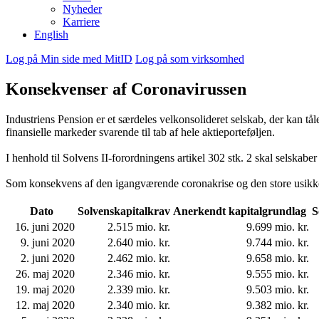
Nyheder
Karriere
English
Log på Min side med MitID
Log på som virksomhed
Konsekvenser af Coronavirussen
Industriens Pension er et særdeles velkonsolideret selskab, der kan tåle
finansielle markeder svarende til tab af hele aktieporteføljen.
I henhold til Solvens II-forordningens artikel 302 stk. 2 skal selskaber
Som konsekvens af den igangværende coronakrise og den store usikkerh
Dato
Solvenskapitalkrav
Anerkendt kapitalgrundlag
S
16. juni 2020
2.515 mio. kr.
9.699 mio. kr.
9. juni 2020
2.640 mio. kr.
9.744 mio. kr.
2. juni 2020
2.462 mio. kr.
9.658 mio. kr.
26. maj 2020
2.346 mio. kr.
9.555 mio. kr.
19. maj 2020
2.339 mio. kr.
9.503 mio. kr.
12. maj 2020
2.340 mio. kr.
9.382 mio. kr.