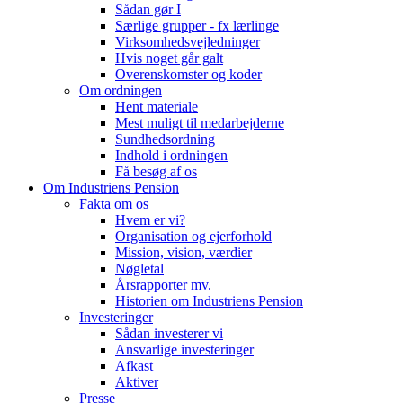
Sådan gør I
Særlige grupper - fx lærlinge
Virksomhedsvejledninger
Hvis noget går galt
Overenskomster og koder
Om ordningen
Hent materiale
Mest muligt til medarbejderne
Sundhedsordning
Indhold i ordningen
Få besøg af os
Om Industriens Pension
Fakta om os
Hvem er vi?
Organisation og ejerforhold
Mission, vision, værdier
Nøgletal
Årsrapporter mv.
Historien om Industriens Pension
Investeringer
Sådan investerer vi
Ansvarlige investeringer
Afkast
Aktiver
Presse