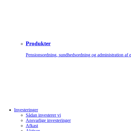
Produkter
Pensionsordning, sundhedsordning og administration af 
Investeringer
Sådan investerer vi
Ansvarlige investeringer
Afkast
Aktiver