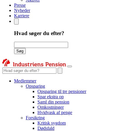
Presse
Nyheder
Karriere
Hvad søger du efter?
Søgeord
Søg
Søgeord
Medlemmer
Opsparing
Opsparing til tre pensioner
Spar ekstra op
Saml din pension
Omkostninger
Hvidvask af penge
Forsikring
Kritisk sygdom
Dødsfald