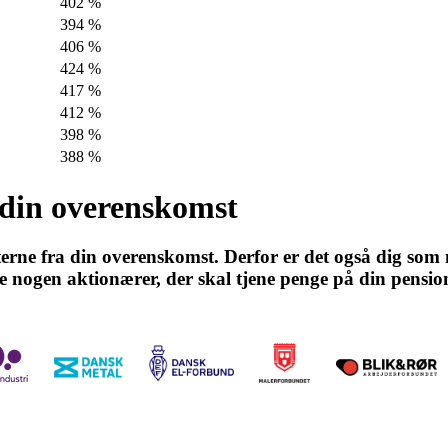
402 %
394 %
406 %
424 %
417 %
412 %
398 %
388 %
f din overenskomst
rterne fra din overenskomst. Derfor er det også dig som
e nogen aktionærer, der skal tjene penge på din pensi