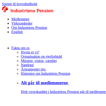
Spring til hovedindhold
Medlemmer
Virksomheder
Om Industriens Pension
English
Fakta om os
Hvem er vi?
Organisation og ejerforhold
Mission, vision, værdier
Nøgletal
Årsrapporter mv.
Historien om Industriens Pension
Alt går til medlemmerne
Hele overskuddet i Industriens Pension går til medlemme