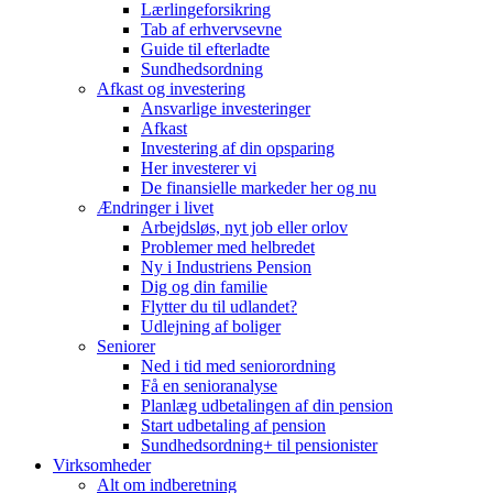
Lærlingeforsikring
Tab af erhvervsevne
Guide til efterladte
Sundhedsordning
Afkast og investering
Ansvarlige investeringer
Afkast
Investering af din opsparing
Her investerer vi
De finansielle markeder her og nu
Ændringer i livet
Arbejdsløs, nyt job eller orlov
Problemer med helbredet
Ny i Industriens Pension
Dig og din familie
Flytter du til udlandet?
Udlejning af boliger
Seniorer
Ned i tid med seniorordning
Få en senioranalyse
Planlæg udbetalingen af din pension
Start udbetaling af pension
Sundhedsordning+ til pensionister
Virksomheder
Alt om indberetning