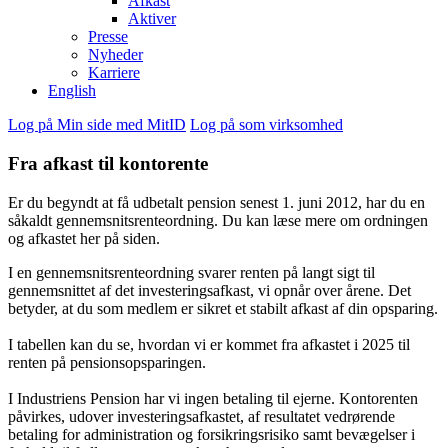
Afkast
Aktiver
Presse
Nyheder
Karriere
English
Log på Min side med MitID
Log på som virksomhed
Fra afkast til kontorente
Er du begyndt at få udbetalt pension senest 1. juni 2012, har du en
såkaldt gennemsnitsrenteordning. Du kan læse mere om ordningen
og afkastet her på siden.
I en gennemsnitsrenteordning svarer renten på langt sigt til
gennemsnittet af det investeringsafkast, vi opnår over årene. Det
betyder, at du som medlem er sikret et stabilt afkast af din opsparing.
I tabellen kan du se, hvordan vi er kommet fra afkastet i 2025 til
renten på pensionsopsparingen.
I Industriens Pension har vi ingen betaling til ejerne. Kontorenten
påvirkes, udover investeringsafkastet, af resultatet vedrørende
betaling for administration og forsikringsrisiko samt bevægelser i