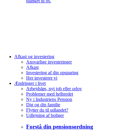
blanket til os.
Afkast og investering
Ansvarlige investeringer
Afkast
Investering af din opsparing
Her investerer vi
Ændringer i livet
Arbejdsløs, nyt job eller orlov
Problemer med helbredet
Ny i Industriens Pension
Dig og din familie
Flytter du til udlandet?
Udlejning af boliger
Forstå din pensionsordning