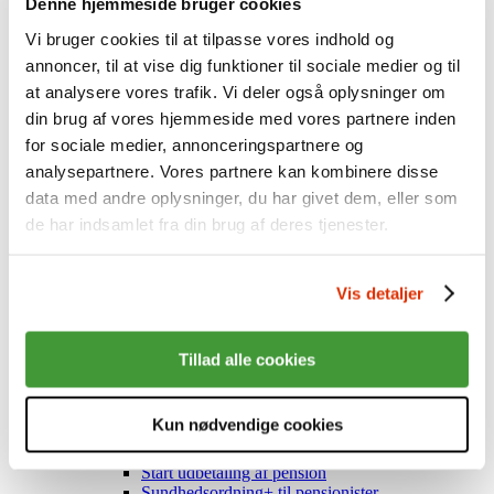
Denne hjemmeside bruger cookies
Forsikring
Kritisk sygdom
Vi bruger cookies til at tilpasse vores indhold og
Dødsfald
annoncer, til at vise dig funktioner til sociale medier og til
Lærlingeforsikring
at analysere vores trafik. Vi deler også oplysninger om
Tab af erhvervsevne
Guide til efterladte
din brug af vores hjemmeside med vores partnere inden
Sundhedsordning
for sociale medier, annonceringspartnere og
Afkast og investering
analysepartnere. Vores partnere kan kombinere disse
Ansvarlige investeringer
Afkast
data med andre oplysninger, du har givet dem, eller som
Investering af din opsparing
de har indsamlet fra din brug af deres tjenester.
Her investerer vi
Ændringer i livet
Arbejdsløs, nyt job eller orlov
Vis detaljer
Problemer med helbredet
Ny i Industriens Pension
Dig og din familie
Flytter du til udlandet?
Tillad alle cookies
Udlejning af boliger
Seniorer
Ned i tid med seniorordning
Kun nødvendige cookies
Få en senioranalyse
Planlæg udbetalingen af din pension
Start udbetaling af pension
Sundhedsordning+ til pensionister