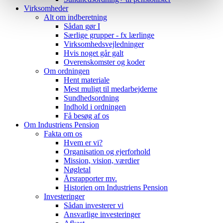
Virksomheder
Alt om indberetning
Sådan gør I
Særlige grupper - fx lærlinge
Virksomhedsvejledninger
Hvis noget går galt
Overenskomster og koder
Om ordningen
Hent materiale
Mest muligt til medarbejderne
Sundhedsordning
Indhold i ordningen
Få besøg af os
Om Industriens Pension
Fakta om os
Hvem er vi?
Organisation og ejerforhold
Mission, vision, værdier
Nøgletal
Årsrapporter mv.
Historien om Industriens Pension
Investeringer
Sådan investerer vi
Ansvarlige investeringer